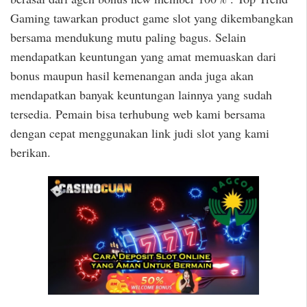
Gaming tawarkan product game slot yang dikembangkan
bersama mendukung mutu paling bagus. Selain
mendapatkan keuntungan yang amat memuaskan dari
bonus maupun hasil kemenangan anda juga akan
mendapatkan banyak keuntungan lainnya yang sudah
tersedia. Pemain bisa terhubung web kami bersama
dengan cepat menggunakan link judi slot yang kami
berikan.