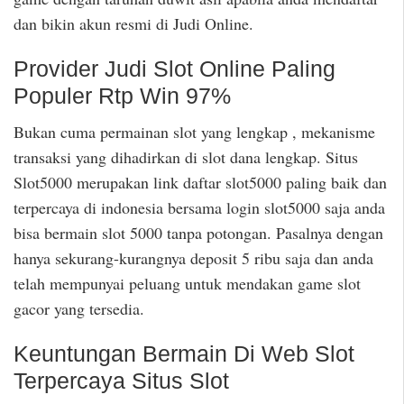
dan bikin akun resmi di Judi Online.
Provider Judi Slot Online Paling
Populer Rtp Win 97%
Bukan cuma permainan slot yang lengkap , mekanisme
transaksi yang dihadirkan di slot dana lengkap. Situs
Slot5000 merupakan link daftar slot5000 paling baik dan
terpercaya di indonesia bersama login slot5000 saja anda
bisa bermain slot 5000 tanpa potongan. Pasalnya dengan
hanya sekurang-kurangnya deposit 5 ribu saja dan anda
telah mempunyai peluang untuk mendakan game slot
gacor yang tersedia.
Keuntungan Bermain Di Web Slot
Terpercaya Situs Slot