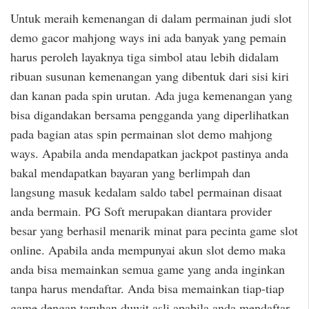
Untuk meraih kemenangan di dalam permainan judi slot
demo gacor mahjong ways ini ada banyak yang pemain
harus peroleh layaknya tiga simbol atau lebih didalam
ribuan susunan kemenangan yang dibentuk dari sisi kiri
dan kanan pada spin urutan. Ada juga kemenangan yang
bisa digandakan bersama pengganda yang diperlihatkan
pada bagian atas spin permainan slot demo mahjong
ways. Apabila anda mendapatkan jackpot pastinya anda
bakal mendapatkan bayaran yang berlimpah dan
langsung masuk kedalam saldo tabel permainan disaat
anda bermain. PG Soft merupakan diantara provider
besar yang berhasil menarik minat para pecinta game slot
online. Apabila anda mempunyai akun slot demo maka
anda bisa memainkan semua game yang anda inginkan
tanpa harus mendaftar. Anda bisa memainkan tiap-tiap
game dengan taruhan duwit asli apabila anda mendaftar