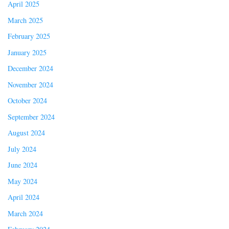
April 2025
March 2025
February 2025
January 2025
December 2024
November 2024
October 2024
September 2024
August 2024
July 2024
June 2024
May 2024
April 2024
March 2024