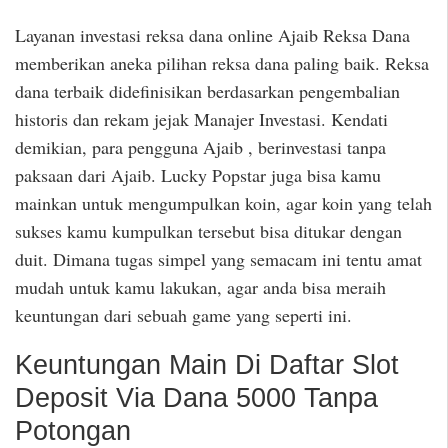
Layanan investasi reksa dana online Ajaib Reksa Dana
memberikan aneka pilihan reksa dana paling baik. Reksa
dana terbaik didefinisikan berdasarkan pengembalian
historis dan rekam jejak Manajer Investasi. Kendati
demikian, para pengguna Ajaib , berinvestasi tanpa
paksaan dari Ajaib. Lucky Popstar juga bisa kamu
mainkan untuk mengumpulkan koin, agar koin yang telah
sukses kamu kumpulkan tersebut bisa ditukar dengan
duit. Dimana tugas simpel yang semacam ini tentu amat
mudah untuk kamu lakukan, agar anda bisa meraih
keuntungan dari sebuah game yang seperti ini.
Keuntungan Main Di Daftar Slot
Deposit Via Dana 5000 Tanpa
Potongan