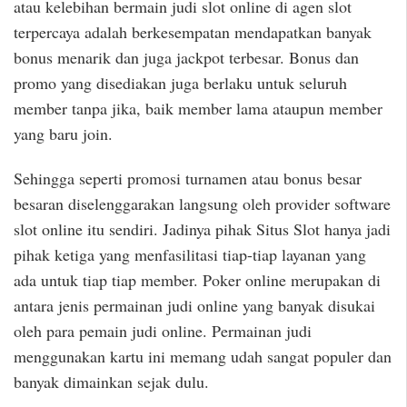
atau kelebihan bermain judi slot online di agen slot
terpercaya adalah berkesempatan mendapatkan banyak
bonus menarik dan juga jackpot terbesar. Bonus dan
promo yang disediakan juga berlaku untuk seluruh
member tanpa jika, baik member lama ataupun member
yang baru join.
Sehingga seperti promosi turnamen atau bonus besar
besaran diselenggarakan langsung oleh provider software
slot online itu sendiri. Jadinya pihak Situs Slot hanya jadi
pihak ketiga yang menfasilitasi tiap-tiap layanan yang
ada untuk tiap tiap member. Poker online merupakan di
antara jenis permainan judi online yang banyak disukai
oleh para pemain judi online. Permainan judi
menggunakan kartu ini memang udah sangat populer dan
banyak dimainkan sejak dulu.