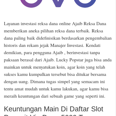
Layanan investasi reksa dana online Ajaib Reksa Dana
memberikan aneka pilihan reksa dana terbaik. Reksa
dana paling baik didefinisikan berdasarkan pengembalian
historis dan rekam jejak Manajer Investasi. Kendati
demikian, para pengguna Ajaib , berinvestasi tanpa
paksaan berasal dari Ajaib. Lucky Popstar juga bisa anda
mainkan untuk menyatukan koin, agar koin yang telah
sukses kamu kumpulkan tersebut bisa ditukar bersama
dengan uang. Dimana tugas simpel yang semacam ini
tentu amat mudah untuk kamu lakukan, agar kamu bisa
meraih keuntungan dari sebuah game yang seperti ini.
Keuntungan Main Di Daftar Slot