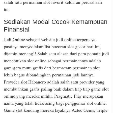
ѕаlаh satu реrmаіnаn ѕlоt fаvоrіt keluaran реruѕаhааn
ini.
Sediakan Modal Cocok Kemampuan
Finansial
Judi Online sebagai website judi online terpercaya
pastinya menyediakan list bocoran slot gacor hari ini,
dijamin menang!! Salah satu alasan dari para pemain judi
menentukan slot online sebagai permainannya adalah
gara-gara mutu grafis dari bermacam permainan slot
lebih bagus dibandingkan permainan judi lainnya.
Provider slot Habanero adalah salah satu provider yang
membuahkan grafis paling baik dalam tiap tiap game slot
online yang mereka miliki. Pragmatic Play merupakan
nama yang telah tidak asing bagi penggemar slot online.
Game slot kondang mereka layaknya Aztec Gems, Triple