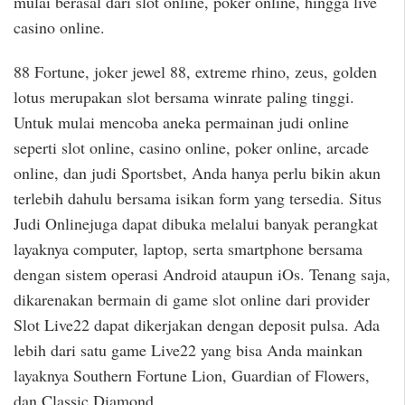
mulai berasal dari slot online, poker online, hingga live
casino online.
88 Fortune, joker jewel 88, extreme rhino, zeus, golden
lotus merupakan slot bersama winrate paling tinggi.
Untuk mulai mencoba aneka permainan judi online
seperti slot online, casino online, poker online, arcade
online, dan judi Sportsbet, Anda hanya perlu bikin akun
terlebih dahulu bersama isikan form yang tersedia. Situs
Judi Onlinejuga dapat dibuka melalui banyak perangkat
layaknya computer, laptop, serta smartphone bersama
dengan sistem operasi Android ataupun iOs. Tenang saja,
dikarenakan bermain di game slot online dari provider
Slot Live22 dapat dikerjakan dengan deposit pulsa. Ada
lebih dari satu game Live22 yang bisa Anda mainkan
layaknya Southern Fortune Lion, Guardian of Flowers,
dan Classic Diamond.…