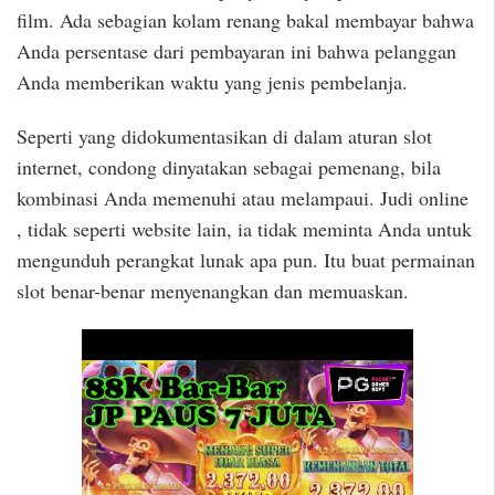
film. Ada sebagian kolam renang bakal membayar bahwa
Anda persentase dari pembayaran ini bahwa pelanggan
Anda memberikan waktu yang jenis pembelanja.
Seperti yang didokumentasikan di dalam aturan slot
internet, condong dinyatakan sebagai pemenang, bila
kombinasi Anda memenuhi atau melampaui. Judi online
, tidak seperti website lain, ia tidak meminta Anda untuk
mengunduh perangkat lunak apa pun. Itu buat permainan
slot benar-benar menyenangkan dan memuaskan.