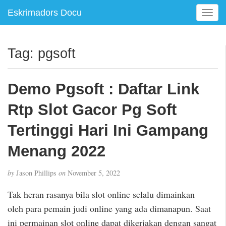
Eskrimadors Docu
T
o
g
g
Tag:
pgsoft
l
e
n
Demo Pgsoft : Daftar Link
a
v
Rtp Slot Gacor Pg Soft
i
g
Tertinggi Hari Ini Gampang
a
Menang 2022
t
i
o
by
Jason Phillips
on
November 5, 2022
n
Tak heran rasanya bila slot online selalu dimainkan
oleh para pemain judi online yang ada dimanapun. Saat
ini permainan slot online dapat dikerjakan dengan sangat