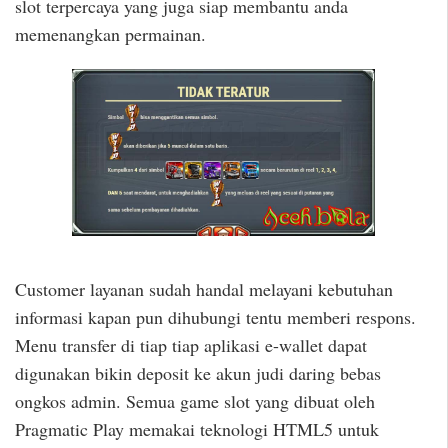
slot terpercaya yang juga siap membantu anda
memenangkan permainan.
Customer layanan sudah handal melayani kebutuhan
informasi kapan pun dihubungi tentu memberi respons.
Menu transfer di tiap tiap aplikasi e-wallet dapat
digunakan bikin deposit ke akun judi daring bebas
ongkos admin. Semua game slot yang dibuat oleh
Pragmatic Play memakai teknologi HTML5 untuk