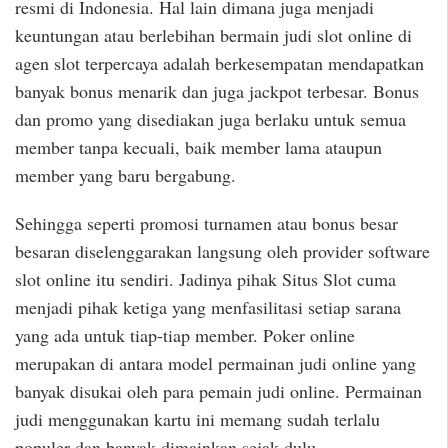
resmi di Indonesia. Hal lain dimana juga menjadi
keuntungan atau berlebihan bermain judi slot online di
agen slot terpercaya adalah berkesempatan mendapatkan
banyak bonus menarik dan juga jackpot terbesar. Bonus
dan promo yang disediakan juga berlaku untuk semua
member tanpa kecuali, baik member lama ataupun
member yang baru bergabung.
Sehingga seperti promosi turnamen atau bonus besar
besaran diselenggarakan langsung oleh provider software
slot online itu sendiri. Jadinya pihak Situs Slot cuma
menjadi pihak ketiga yang menfasilitasi setiap sarana
yang ada untuk tiap-tiap member. Poker online
merupakan di antara model permainan judi online yang
banyak disukai oleh para pemain judi online. Permainan
judi menggunakan kartu ini memang sudah terlalu
populer dan banyak dimainkan sejak dulu.