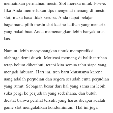
memainkan permainan mesin Slot mereka untuk f-r-e-e.
Jika Anda memerlukan tips mengenai menang di mesin
slot, maka baca tidak serupa. Anda dapat belajar
bagaimana pilih mesin slot kasino latihan yang menarik
yang bakal buat Anda memenangkan lebih banyak arus
kas.
Namun, lebih menyenangkan untuk memprediksi
olahraga demi duwit. Motivasi memang di balik taruhan
tetap belum diketahui, tetapi kita semua tahu siapa yang
menjadi hiburan. Hari ini, tren baru khususnya karena
uang adalah perjudian dan segera sesudah cinta perjudian
yang rumit. Sebagian besar dari hal yang sama ini lebih
suka pergi ke perjudian yang sederhana, dan butuh
dicatat bahwa perihal tersulit yang harus dicapai adalah
game slot mengalahkan kondominium. Hal ini juga