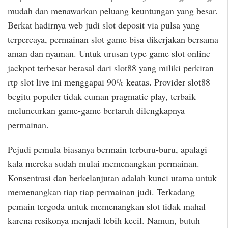
mudah dan menawarkan peluang keuntungan yang besar.
Berkat hadirnya web judi slot deposit via pulsa yang
terpercaya, permainan slot game bisa dikerjakan bersama
aman dan nyaman. Untuk urusan type game slot online
jackpot terbesar berasal dari slot88 yang miliki perkiran
rtp slot live ini menggapai 90% keatas. Provider slot88
begitu populer tidak cuman pragmatic play, terbaik
meluncurkan game-game bertaruh dilengkapnya
permainan.
Pejudi pemula biasanya bermain terburu-buru, apalagi
kala mereka sudah mulai memenangkan permainan.
Konsentrasi dan berkelanjutan adalah kunci utama untuk
memenangkan tiap tiap permainan judi. Terkadang
pemain tergoda untuk memenangkan slot tidak mahal
karena resikonya menjadi lebih kecil. Namun, butuh