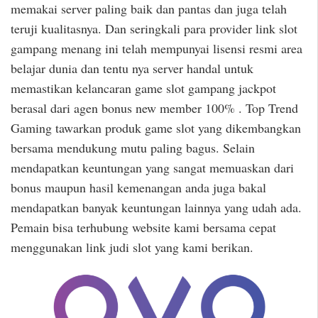
memakai server paling baik dan pantas dan juga telah
teruji kualitasnya. Dan seringkali para provider link slot
gampang menang ini telah mempunyai lisensi resmi area
belajar dunia dan tentu nya server handal untuk
memastikan kelancaran game slot gampang jackpot
berasal dari agen bonus new member 100% . Top Trend
Gaming tawarkan produk game slot yang dikembangkan
bersama mendukung mutu paling bagus. Selain
mendapatkan keuntungan yang sangat memuaskan dari
bonus maupun hasil kemenangan anda juga bakal
mendapatkan banyak keuntungan lainnya yang udah ada.
Pemain bisa terhubung website kami bersama cepat
menggunakan link judi slot yang kami berikan.