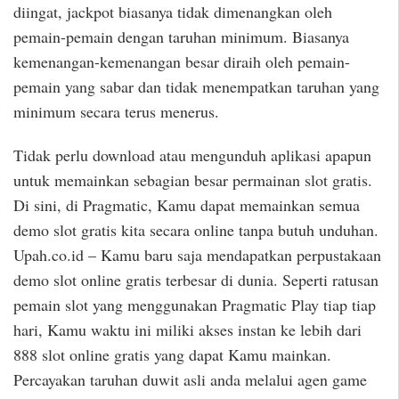
diingat, jackpot biasanya tidak dimenangkan oleh
pemain-pemain dengan taruhan minimum. Biasanya
kemenangan-kemenangan besar diraih oleh pemain-
pemain yang sabar dan tidak menempatkan taruhan yang
minimum secara terus menerus.
Tidak perlu download atau mengunduh aplikasi apapun
untuk memainkan sebagian besar permainan slot gratis.
Di sini, di Pragmatic, Kamu dapat memainkan semua
demo slot gratis kita secara online tanpa butuh unduhan.
Upah.co.id – Kamu baru saja mendapatkan perpustakaan
demo slot online gratis terbesar di dunia. Seperti ratusan
pemain slot yang menggunakan Pragmatic Play tiap tiap
hari, Kamu waktu ini miliki akses instan ke lebih dari
888 slot online gratis yang dapat Kamu mainkan.
Percayakan taruhan duwit asli anda melalui agen game