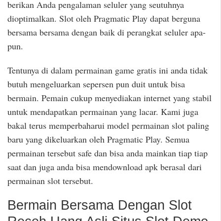
berikan Anda pengalaman seluler yang seutuhnya
dioptimalkan. Slot oleh Pragmatic Play dapat berguna
bersama bersama dengan baik di perangkat seluler apa-
pun.
Tentunya di dalam permainan game gratis ini anda tidak
butuh mengeluarkan sepersen pun duit untuk bisa
bermain. Pemain cukup menyediakan internet yang stabil
untuk mendapatkan permainan yang lacar. Kami juga
bakal terus memperbaharui model permainan slot paling
baru yang dikeluarkan oleh Pragmatic Play. Semua
permainan tersebut safe dan bisa anda mainkan tiap tiap
saat dan juga anda bisa mendownload apk berasal dari
permainan slot tersebut.
Bermain Bersama Dengan Slot