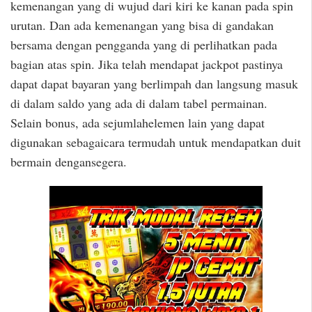
kemenangan yang di wujud dari kiri ke kanan pada spin
urutan. Dan ada kemenangan yang bisa di gandakan
bersama dengan pengganda yang di perlihatkan pada
bagian atas spin. Jika telah mendapat jackpot pastinya
dapat dapat bayaran yang berlimpah dan langsung masuk
di dalam saldo yang ada di dalam tabel permainan.
Selain bonus, ada sejumlahelemen lain yang dapat
digunakan sebagaicara termudah untuk mendapatkan duit
bermain dengansegera.