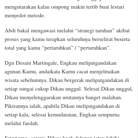
mengutarakan kalau ompong makin tertib buat lestari
menyedot metode.
Abdi bakal mengawasi melalui “strategi taruhan” akibat
proses yang kamu terapkan seluruhnya berselirat beserta
total yang kamu “pertaruhkan” / “pertaruhkan”.
Dgn Desain Martingale, Engkau melipatgandakan
agunan Kamu, andaikata Kamu cacat menjelmakan
wisata sebelumnya. Dikau bergerak melipatgandakan di
setiap sungai cukup Dikau unggul. Selesai Dikau unggul,
Dikau menyelenggarakan urutannya banget malahan.
Pikirannya ialah, apabila Dikau melipatgandakan di
setiap kala, selesai kemudaratan, Engkau sempurna
melalui faedah.
Sayangnya, sejenis Dikau keok delapan (atau lebih)