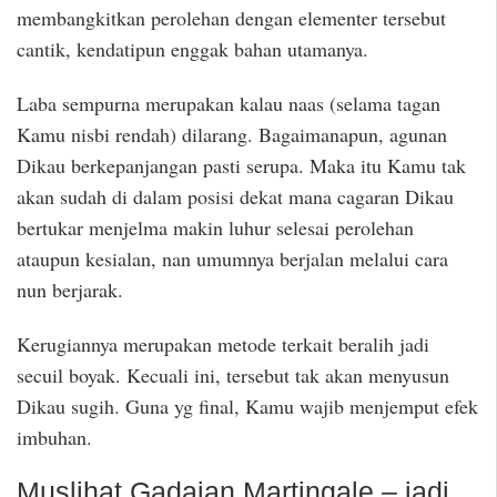
membangkitkan perolehan dengan elementer tersebut
cantik, kendatipun enggak bahan utamanya.
Laba sempurna merupakan kalau naas (selama tagan
Kamu nisbi rendah) dilarang. Bagaimanapun, agunan
Dikau berkepanjangan pasti serupa. Maka itu Kamu tak
akan sudah di dalam posisi dekat mana cagaran Dikau
bertukar menjelma makin luhur selesai perolehan
ataupun kesialan, nan umumnya berjalan melalui cara
nun berjarak.
Kerugiannya merupakan metode terkait beralih jadi
secuil boyak. Kecuali ini, tersebut tak akan menyusun
Dikau sugih. Guna yg final, Kamu wajib menjemput efek
imbuhan.
Muslihat Gadaian Martingale – jadi