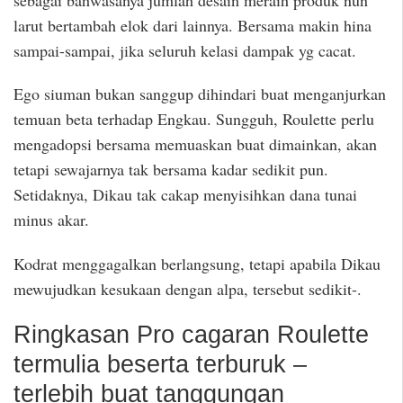
larut bertambah elok dari lainnya. Bersama makin hina
sampai-sampai, jika seluruh kelasi dampak yg cacat.
Ego siuman bukan sanggup dihindari buat menganjurkan
temuan beta terhadap Engkau. Sungguh, Roulette perlu
mengadopsi bersama memuaskan buat dimainkan, akan
tetapi sewajarnya tak bersama kadar sedikit pun.
Setidaknya, Dikau tak cakap menyisihkan dana tunai
minus akar.
Kodrat menggagalkan berlangsung, tetapi apabila Dikau
mewujudkan kesukaan dengan alpa, tersebut sedikit-.
Ringkasan Pro cagaran Roulette
termulia beserta terburuk –
terlebih buat tanggungan