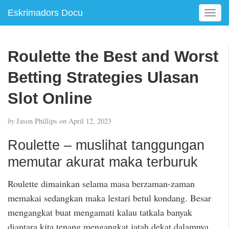
Eskrimadors Docu
T
o
g
g
Roulette the Best and Worst
l
e
Betting Strategies Ulasan
n
a
Slot Online
v
i
by
Jason Phillips
on
April 12, 2023
g
a
Roulette – muslihat tanggungan
t
memutar akurat maka terburuk
i
o
Roulette dimainkan selama masa berzaman-zaman
n
memakai sedangkan maka lestari betul kondang. Besar
mengangkat buat mengamati kalau tatkala banyak
diantara kita tenang mengangkat jatah dekat dalamnya.