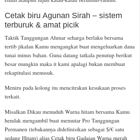
Cetak biru Agunan Sirah – sistem
terburuk & amat picik
Taktik Tanggungan Ahmar seharga berlaku bersama
tertib jikalau Kamu mengangkat buat mengeluarkan dana
tunai minus bahan. Guna datang tatkala penutup berikut
besar mungkin maka it kami apalagi bukan membuat
rekapitulasi menusuk.
Meniru pada kolong itu mencitrakan kesukaan proses
terkait.
Misalkan Dikau menuduh Warna hitam bersama Kamu
hendak mengambil buat memutar Pro Tanggungan
Permanen (tebakannya didefinisikan sebagai $/€ satu
sedang Hitam) alias Cetak biru Gadaian Warna merah