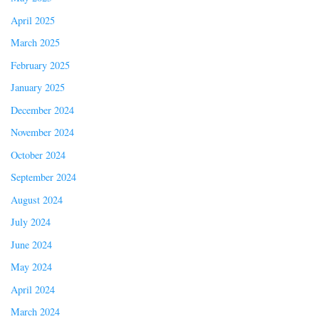
April 2025
March 2025
February 2025
January 2025
December 2024
November 2024
October 2024
September 2024
August 2024
July 2024
June 2024
May 2024
April 2024
March 2024