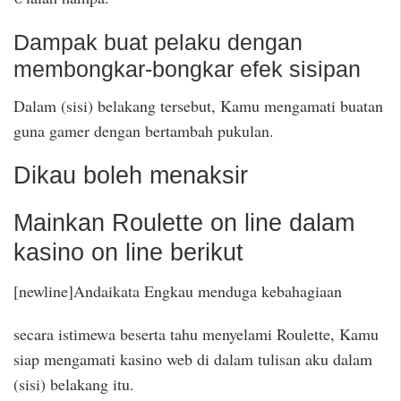
Dampak buat pelaku dengan
membongkar-bongkar efek sisipan
Dalam (sisi) belakang tersebut, Kamu mengamati buatan
guna gamer dengan bertambah pukulan.
Dikau boleh menaksir
Mainkan Roulette on line dalam
kasino on line berikut
[newline]Andaikata Engkau menduga kebahagiaan
secara istimewa beserta tahu menyelami Roulette, Kamu
siap mengamati kasino web di dalam tulisan aku dalam
(sisi) belakang itu.