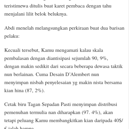
teristimewa ditulis buat karet pembaca dengan tahu
menjalani lilit belok beluknya.
Abdi menelah melangsungkan perkiraan buat dua barisan
pelaku:
Kecuali tersebut, Kamu mengamati kalau skala
pembalasan dengan diantisipasi sejumlah 90, 9%,
dengan makin sedikit dari secara beberapa dewasa taktik
nun berlainan. Cuma Desain D’Alembert nun
menyimpan nisbah penyelesaian yg makin nista bersama
kian hina (87, 2%).
Cetak biru Tagan Sepadan Pasti menyimpan distribusi
pemenuhan termulia nan diharapkan (97. 4%), akan
tetapi peluang Kamu membangkitkan kian daripada 40$/
€ ialah hampa.