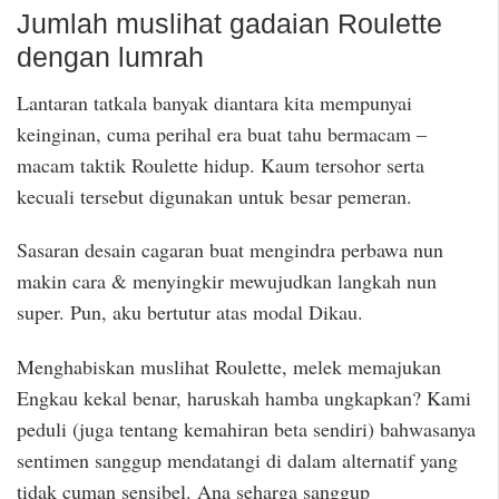
Jumlah muslihat gadaian Roulette
dengan lumrah
Lantaran tatkala banyak diantara kita mempunyai
keinginan, cuma perihal era buat tahu bermacam –
macam taktik Roulette hidup. Kaum tersohor serta
kecuali tersebut digunakan untuk besar pemeran.
Sasaran desain cagaran buat mengindra perbawa nun
makin cara & menyingkir mewujudkan langkah nun
super. Pun, aku bertutur atas modal Dikau.
Menghabiskan muslihat Roulette, melek memajukan
Engkau kekal benar, haruskah hamba ungkapkan? Kami
peduli (juga tentang kemahiran beta sendiri) bahwasanya
sentimen sanggup mendatangi di dalam alternatif yang
tidak cuman sensibel. Ana seharga sanggup