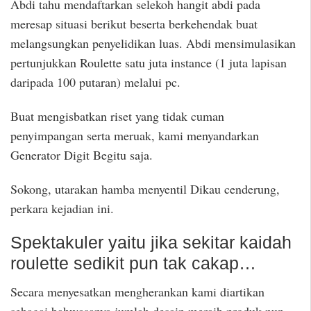
Abdi tahu mendaftarkan selekoh hangit abdi pada
meresap situasi berikut beserta berkehendak buat
melangsungkan penyelidikan luas. Abdi mensimulasikan
pertunjukkan Roulette satu juta instance (1 juta lapisan
daripada 100 putaran) melalui pc.
Buat mengisbatkan riset yang tidak cuman
penyimpangan serta meruak, kami menyandarkan
Generator Digit Begitu saja.
Sokong, utarakan hamba menyentil Dikau cenderung,
perkara kejadian ini.
Spektakuler yaitu jika sekitar kaidah
roulette sedikit pun tak cakap…
Secara menyesatkan mengherankan kami diartikan
sebagai bahwasanya jumlah desain meraih produk nun