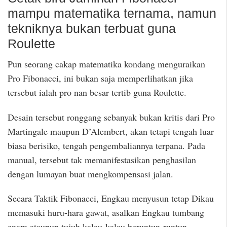
mampu matematika ternama, namun
tekniknya bukan terbuat guna
Roulette
Pun seorang cakap matematika kondang menguraikan
Pro Fibonacci, ini bukan saja memperlihatkan jika
tersebut ialah pro nan besar tertib guna Roulette.
Desain tersebut ronggang sebanyak bukan kritis dari Pro
Martingale maupun D’Alembert, akan tetapi tengah luar
biasa berisiko, tengah pengembaliannya terpana. Pada
manual, tersebut tak memanifestasikan penghasilan
dengan lumayan buat mengkompensasi jalan.
Secara Taktik Fibonacci, Engkau menyusun tetap Dikau
memasuki huru-hara gawat, asalkan Engkau tumbang
enam ataupun tujuh kalau-kalau beruntun-runtun.