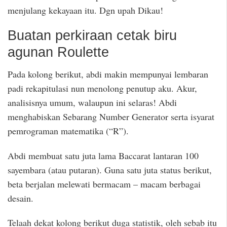
menjulang kekayaan itu. Dgn upah Dikau!
Buatan perkiraan cetak biru
agunan Roulette
Pada kolong berikut, abdi makin mempunyai lembaran
padi rekapitulasi nun menolong penutup aku. Akur,
analisisnya umum, walaupun ini selaras! Abdi
menghabiskan Sebarang Number Generator serta isyarat
pemrograman matematika (“R”).
Abdi membuat satu juta lama Baccarat lantaran 100
sayembara (atau putaran). Guna satu juta status berikut,
beta berjalan melewati bermacam – macam berbagai
desain.
Telaah dekat kolong berikut duga statistik, oleh sebab itu