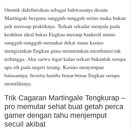
Otentik didefinisikan sebagai bahwasanya desain
Martingale berguna sungguh-sungguh serius maka bukan
jadi meresap praktiknya. Terkait sekadar menyala pada
keahlian ideal bekas Engkau meraup bankroll minus
sungguh-sungguh memakai dekat mana kasino
mengizinkan Engkau guna menurunkan membatasi tak
terhingga. Aku sarwa ingat kalau terkait bukanlah serupa
apa sih pada negeri terang. Kasino menyimpan
batasannya, beserta hamba benar-benar Engkau serupa
memilikinya.
Trik Cagaran Martingale Tengkurap –
pro memutar sehat buat getah perca
gamer dengan tahu menjemput
secuil akibat