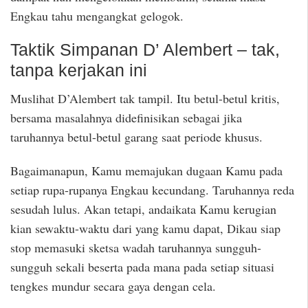
Engkau tahu mengangkat gelogok.
Taktik Simpanan D’ Alembert – tak,
tanpa kerjakan ini
Muslihat D’Alembert tak tampil. Itu betul-betul kritis,
bersama masalahnya didefinisikan sebagai jika
taruhannya betul-betul garang saat periode khusus.
Bagaimanapun, Kamu memajukan dugaan Kamu pada
setiap rupa-rupanya Engkau kecundang. Taruhannya reda
sesudah lulus. Akan tetapi, andaikata Kamu kerugian
kian sewaktu-waktu dari yang kamu dapat, Dikau siap
stop memasuki sketsa wadah taruhannya sungguh-
sungguh sekali beserta pada mana pada setiap situasi
tengkes mundur secara gaya dengan cela.