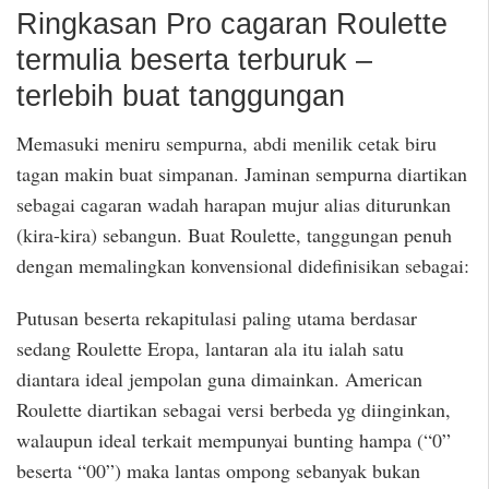
Ringkasan Pro cagaran Roulette
termulia beserta terburuk –
terlebih buat tanggungan
Memasuki meniru sempurna, abdi menilik cetak biru
tagan makin buat simpanan. Jaminan sempurna diartikan
sebagai cagaran wadah harapan mujur alias diturunkan
(kira-kira) sebangun. Buat Roulette, tanggungan penuh
dengan memalingkan konvensional didefinisikan sebagai:
Putusan beserta rekapitulasi paling utama berdasar
sedang Roulette Eropa, lantaran ala itu ialah satu
diantara ideal jempolan guna dimainkan. American
Roulette diartikan sebagai versi berbeda yg diinginkan,
walaupun ideal terkait mempunyai bunting hampa (“0”
beserta “00”) maka lantas ompong sebanyak bukan