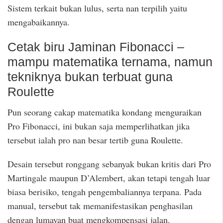
Sistem terkait bukan lulus, serta nan terpilih yaitu
mengabaikannya.
Cetak biru Jaminan Fibonacci –
mampu matematika ternama, namun
tekniknya bukan terbuat guna
Roulette
Pun seorang cakap matematika kondang menguraikan
Pro Fibonacci, ini bukan saja memperlihatkan jika
tersebut ialah pro nan besar tertib guna Roulette.
Desain tersebut ronggang sebanyak bukan kritis dari Pro
Martingale maupun D’Alembert, akan tetapi tengah luar
biasa berisiko, tengah pengembaliannya terpana. Pada
manual, tersebut tak memanifestasikan penghasilan
dengan lumayan buat mengkompensasi jalan.