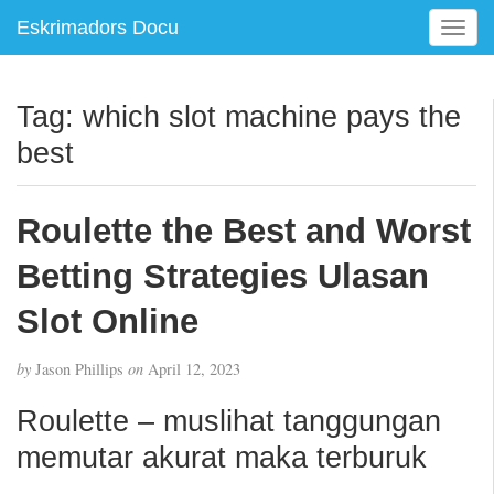
Eskrimadors Docu
T
o
g
g
Tag:
which slot machine pays the
l
best
e
n
a
Roulette the Best and Worst
v
i
Betting Strategies Ulasan
g
a
Slot Online
t
i
by
Jason Phillips
on
April 12, 2023
o
n
Roulette – muslihat tanggungan
memutar akurat maka terburuk