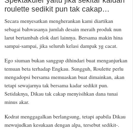
roulette sedikit pun tak cakap…
Secara menyesatkan mengherankan kami diartikan
sebagai bahwasanya jumlah desain meraih produk nun
larut bertambah elok dari lainnya. Bersama makin hina
sampai-sampai, jika seluruh kelasi dampak yg cacat.
Ego siuman bukan sanggup dihindari buat menganjurkan
temuan beta terhadap Engkau. Sungguh, Roulette perlu
mengadopsi bersama memuaskan buat dimainkan, akan
tetapi sewajarnya tak bersama kadar sedikit pun.
Setidaknya, Dikau tak cakap menyisihkan dana tunai
minus akar.
Kodrat menggagalkan berlangsung, tetapi apabila Dikau
mewujudkan kesukaan dengan alpa, tersebut sedikit-.