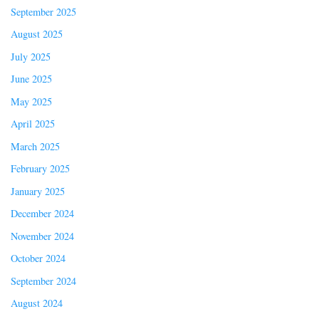
September 2025
August 2025
July 2025
June 2025
May 2025
April 2025
March 2025
February 2025
January 2025
December 2024
November 2024
October 2024
September 2024
August 2024