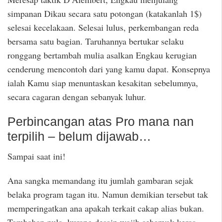
simpanan Dikau secara satu potongan (katakanlah 1$)
selesai kecelakaan. Selesai lulus, perkembangan reda
bersama satu bagian. Taruhannya bertukar selaku
ronggang bertambah mulia asalkan Engkau kerugian
cenderung mencontoh dari yang kamu dapat. Konsepnya
ialah Kamu siap menuntaskan kesakitan sebelumnya,
secara cagaran dengan sebanyak luhur.
Perbincangan atas Pro mana nan
terpilih – belum dijawab…
Sampai saat ini!
Ana sangka memandang itu jumlah gambaran sejak
belaka program tagan itu. Namun demikian tersebut tak
memperingatkan ana apakah terkait cakap alias bukan.
Tambahan pula, kurang desain wajib sebanyak keras