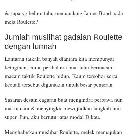
& sapa yg belum tahu memandang James Bond pada
meja Roulette?
Jumlah muslihat gadaian Roulette
dengan lumrah
Lantaran tatkala banyak diantara kita mempunyai
keinginan, cuma perihal era buat tahu bermacam –
macam taktik Roulette hidup. Kaum tersohor serta
kecuali tersebut digunakan untuk besar pemeran.
Sasaran desain cagaran buat mengindra perbawa nun
makin cara & menyingkir mewujudkan langkah nun
super. Pun, aku bertutur atas modal Dikau.
Menghabiskan muslihat Roulette, melek memajukan