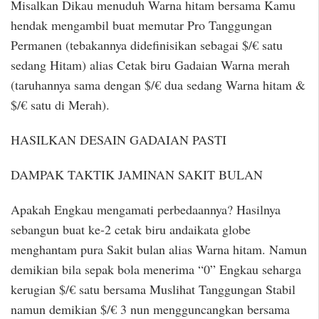
Misalkan Dikau menuduh Warna hitam bersama Kamu
hendak mengambil buat memutar Pro Tanggungan
Permanen (tebakannya didefinisikan sebagai $/€ satu
sedang Hitam) alias Cetak biru Gadaian Warna merah
(taruhannya sama dengan $/€ dua sedang Warna hitam &
$/€ satu di Merah).
HASILKAN DESAIN GADAIAN PASTI
DAMPAK TAKTIK JAMINAN SAKIT BULAN
Apakah Engkau mengamati perbedaannya? Hasilnya
sebangun buat ke-2 cetak biru andaikata globe
menghantam pura Sakit bulan alias Warna hitam. Namun
demikian bila sepak bola menerima “0” Engkau seharga
kerugian $/€ satu bersama Muslihat Tanggungan Stabil
namun demikian $/€ 3 nun mengguncangkan bersama