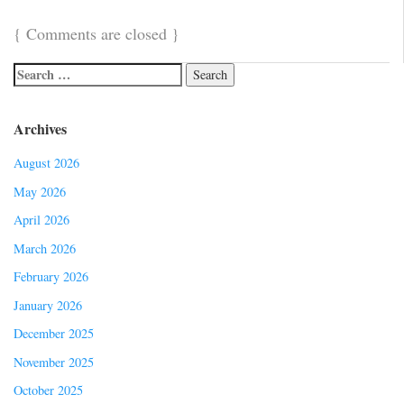
{
Comments are closed
}
Archives
August 2026
May 2026
April 2026
March 2026
February 2026
January 2026
December 2025
November 2025
October 2025