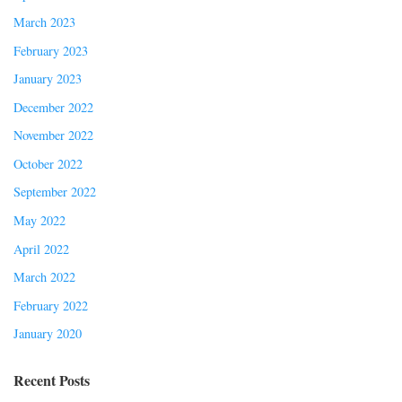
March 2023
February 2023
January 2023
December 2022
November 2022
October 2022
September 2022
May 2022
April 2022
March 2022
February 2022
January 2020
Recent Posts