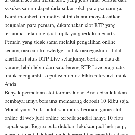
kesuksesan ini dapat didapatkan oleh para pemainnya.
Kami memberikan motivasi ini dalam menyelesaikan
penjualan para pemain, dikarenakan slot RTP yang
terlambat telah menjadi topik yang terlalu menarik.
Pemain yang tidak sama melalui pengalihan online
sedang mencari knowledge, untuk menegaskan. Itulah
klarifikasi situs RTP Live selanjutnya berikan data di
kurang lebih lebih dari satu lereng RTP Live pragmatis
untuk mengambil keputusan untuk bikin referensi untuk
Anda.
Banyak permainan slot termurah dan Anda bisa lakukan
pembayarannya bersama memasang deposit 10 Ribu saja.
Modal yang Anda butuhkan untuk bermain game slot
online di web judi online terbaik sendiri hanya 10 ribu
rupiah saja. Begitu pula didalam lakukan jual beli janji,
mereka juga telah berikan beberapa fitur yang bisa Anda