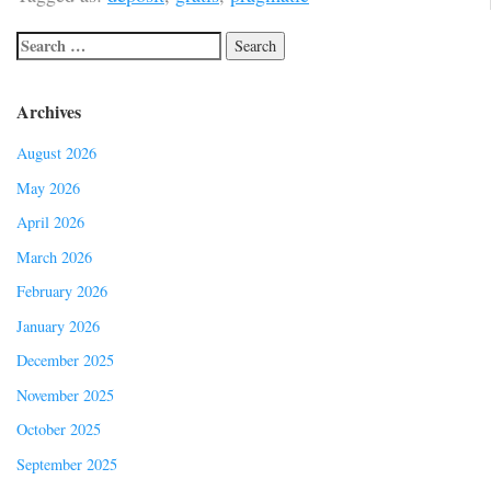
Archives
August 2026
May 2026
April 2026
March 2026
February 2026
January 2026
December 2025
November 2025
October 2025
September 2025