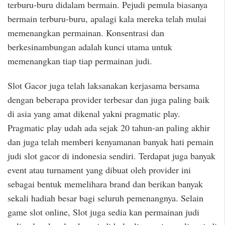
terburu-buru didalam bermain. Pejudi pemula biasanya
bermain terburu-buru, apalagi kala mereka telah mulai
memenangkan permainan. Konsentrasi dan
berkesinambungan adalah kunci utama untuk
memenangkan tiap tiap permainan judi.
Slot Gacor juga telah laksanakan kerjasama bersama
dengan beberapa provider terbesar dan juga paling baik
di asia yang amat dikenal yakni pragmatic play.
Pragmatic play udah ada sejak 20 tahun-an paling akhir
dan juga telah memberi kenyamanan banyak hati pemain
judi slot gacor di indonesia sendiri. Terdapat juga banyak
event atau turnament yang dibuat oleh provider ini
sebagai bentuk memelihara brand dan berikan banyak
sekali hadiah besar bagi seluruh pemenangnya. Selain
game slot online, Slot juga sedia kan permainan judi