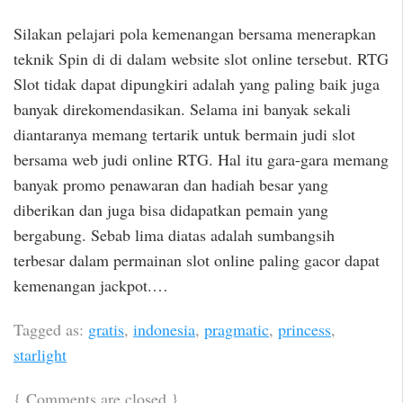
Silakan pelajari pola kemenangan bersama menerapkan
teknik Spin di di dalam website slot online tersebut. RTG
Slot tidak dapat dipungkiri adalah yang paling baik juga
banyak direkomendasikan. Selama ini banyak sekali
diantaranya memang tertarik untuk bermain judi slot
bersama web judi online RTG. Hal itu gara-gara memang
banyak promo penawaran dan hadiah besar yang
diberikan dan juga bisa didapatkan pemain yang
bergabung. Sebab lima diatas adalah sumbangsih
terbesar dalam permainan slot online paling gacor dapat
kemenangan jackpot.…
Tagged as:
gratis
,
indonesia
,
pragmatic
,
princess
,
starlight
{
Comments are closed
}