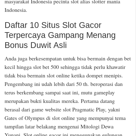
masyarakat Indonesia pecinta slot alias slotter mania
Indonesia.
Daftar 10 Situs Slot Gacor
Terpercaya Gampang Menang
Bonus Duwit Asli
Anda juga berkesempatan untuk bisa bermain dengan bet
kecil hingga slot bet 500 sehingga tidak perlu khawatir
tidak bisa bermain slot online ketika dompet menipis.
Pengembang ini udah lebih dari 50 th. beroperasi dan
terus berkembang sampai saat ini, mutu gameplay
merupakan bukti kualitas mereka. Pertama datang
berasal dari game website slot Pragmatic Play, yakni
Gates of Olympus di slot online yang mempunyai tema
tampilan latar belakang mengenai Mitologi Dewa
Yunani. Slot online gacor ini menggunakan gulungan