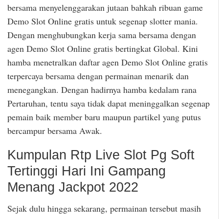
bersama menyelenggarakan jutaan bahkah ribuan game
Demo Slot Online gratis untuk segenap slotter mania.
Dengan menghubungkan kerja sama bersama dengan
agen Demo Slot Online gratis bertingkat Global. Kini
hamba menetralkan daftar agen Demo Slot Online gratis
terpercaya bersama dengan permainan menarik dan
menegangkan. Dengan hadirnya hamba kedalam rana
Pertaruhan, tentu saya tidak dapat meninggalkan segenap
pemain baik member baru maupun partikel yang putus
bercampur bersama Awak.
Kumpulan Rtp Live Slot Pg Soft
Tertinggi Hari Ini Gampang
Menang Jackpot 2022
Sejak dulu hingga sekarang, permainan tersebut masih