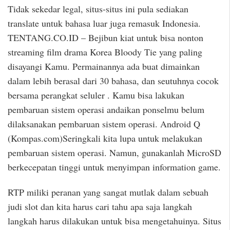
Tidak sekedar legal, situs-situs ini pula sediakan
translate untuk bahasa luar juga remasuk Indonesia.
TENTANG.CO.ID – Bejibun kiat untuk bisa nonton
streaming film drama Korea Bloody Tie yang paling
disayangi Kamu. Permainannya ada buat dimainkan
dalam lebih berasal dari 30 bahasa, dan seutuhnya cocok
bersama perangkat seluler . Kamu bisa lakukan
pembaruan sistem operasi andaikan ponselmu belum
dilaksanakan pembaruan sistem operasi. Android Q
(Kompas.com)Seringkali kita lupa untuk melakukan
pembaruan sistem operasi. Namun, gunakanlah MicroSD
berkecepatan tinggi untuk menyimpan information game.
RTP miliki peranan yang sangat mutlak dalam sebuah
judi slot dan kita harus cari tahu apa saja langkah
langkah harus dilakukan untuk bisa mengetahuinya. Situs