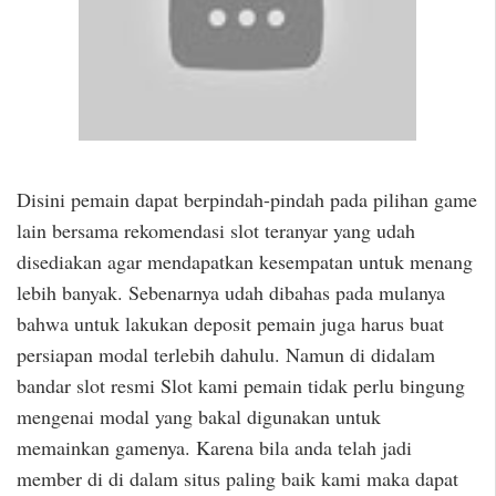
Disini pemain dapat berpindah-pindah pada pilihan game
lain bersama rekomendasi slot teranyar yang udah
disediakan agar mendapatkan kesempatan untuk menang
lebih banyak. Sebenarnya udah dibahas pada mulanya
bahwa untuk lakukan deposit pemain juga harus buat
persiapan modal terlebih dahulu. Namun di didalam
bandar slot resmi Slot kami pemain tidak perlu bingung
mengenai modal yang bakal digunakan untuk
memainkan gamenya. Karena bila anda telah jadi
member di di dalam situs paling baik kami maka dapat