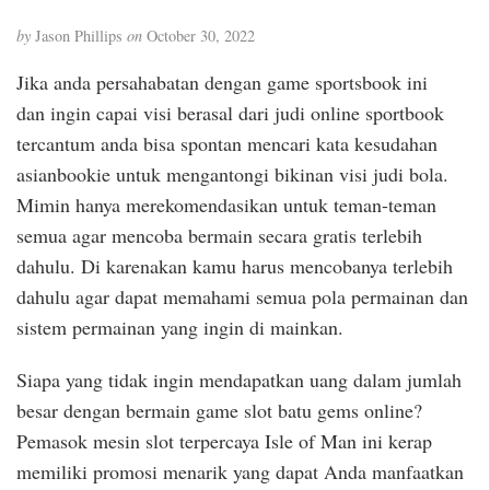
by
Jason Phillips
on
October 30, 2022
Jika anda persahabatan dengan game sportsbook ini
dan ingin capai visi berasal dari judi online sportbook
tercantum anda bisa spontan mencari kata kesudahan
asianbookie untuk mengantongi bikinan visi judi bola.
Mimin hanya merekomendasikan untuk teman-teman
semua agar mencoba bermain secara gratis terlebih
dahulu. Di karenakan kamu harus mencobanya terlebih
dahulu agar dapat memahami semua pola permainan dan
sistem permainan yang ingin di mainkan.
Siapa yang tidak ingin mendapatkan uang dalam jumlah
besar dengan bermain game slot batu gems online?
Pemasok mesin slot terpercaya Isle of Man ini kerap
memiliki promosi menarik yang dapat Anda manfaatkan