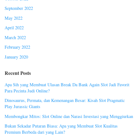
September 2022
May 2022
April 2022
March 2022
February 2022
January 2020
Recent Posts
Apa Sih yang Membuat Ulasan Break Da Bank Again Slot Jadi Favorit
Para Pecinta Judi Online?
Dinosaurus, Permata, dan Kemenangan Besar: Kisah Slot Pragmatic
Play Jurassic Giants
Membongkar Mitos: Slot Online dan Narasi Investasi yang Menggiurkan
Bukan Sekadar Putaran Biasa: Apa yang Membuat Slot Kualitas
Premium Berbeda dari yang Lain?