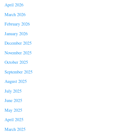
April 2026
March 2026
February 2026
January 2026
December 2025
November 2025
October 2025
September 2025
August 2025
July 2025
June 2025
May 2025
April 2025
March 2025