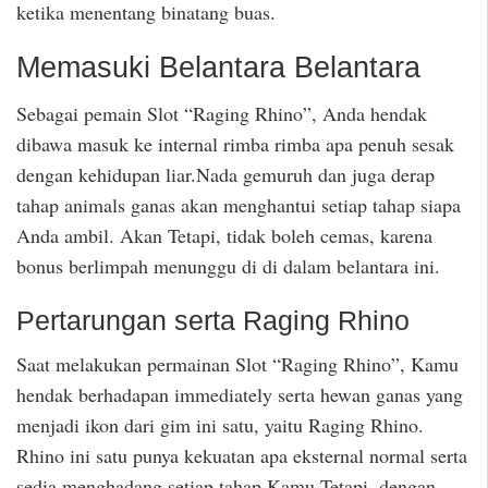
ketika menentang binatang buas.
Memasuki Belantara Belantara
Sebagai pemain Slot “Raging Rhino”, Anda hendak
dibawa masuk ke internal rimba rimba apa penuh sesak
dengan kehidupan liar.Nada gemuruh dan juga derap
tahap animals ganas akan menghantui setiap tahap siapa
Anda ambil. Akan Tetapi, tidak boleh cemas, karena
bonus berlimpah menunggu di di dalam belantara ini.
Pertarungan serta Raging Rhino
Saat melakukan permainan Slot “Raging Rhino”, Kamu
hendak berhadapan immediately serta hewan ganas yang
menjadi ikon dari gim ini satu, yaitu Raging Rhino.
Rhino ini satu punya kekuatan apa eksternal normal serta
sedia menghadang setiap tahap Kamu.Tetapi, dengan