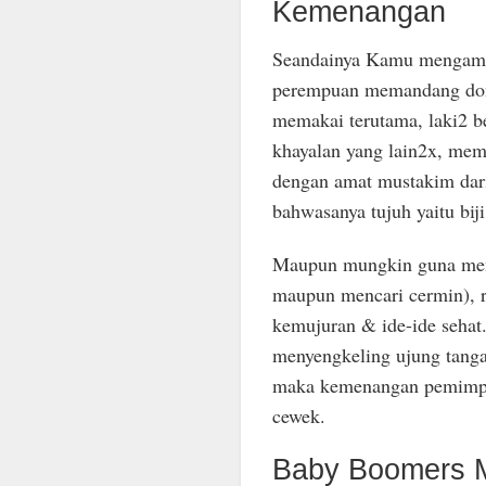
Kemenangan
Seandainya Kamu mengamati
perempuan memandang dong
memakai terutama, laki2 b
khayalan yang lain2x, mem
dengan amat mustakim dari
bahwasanya tujuh yaitu bij
Maupun mungkin guna men
maupun mencari cermin), r
kemujuran & ide-ide sehat.
menyengkeling ujung tang
maka kemenangan pemimpi
cewek.
Baby Boomers 