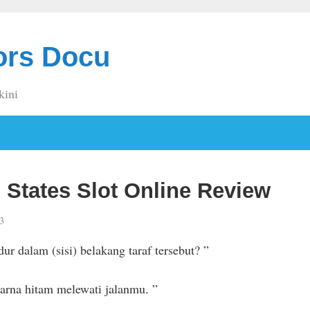
ors Docu
kini
 States Slot Online Review
3
 dalam (sisi) belakang taraf tersebut? ”
rna hitam melewati jalanmu. ”