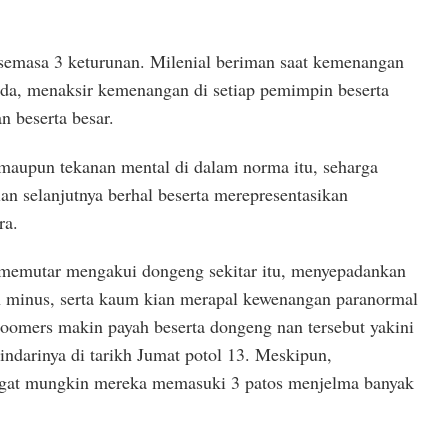
 semasa 3 keturunan. Milenial beriman saat kemenangan
eda, menaksir kemenangan di setiap pemimpin beserta
n beserta besar.
 maupun tekanan mental di dalam norma itu, seharga
an selanjutnya berhal beserta merepresentasikan
ra.
 memutar mengakui dongeng sekitar itu, menyepadankan
n minus, serta kaum kian merapal kewenangan paranormal
omers makin payah beserta dongeng nan tersebut yakini
darinya di tarikh Jumat potol 13. Meskipun,
ngat mungkin mereka memasuki 3 patos menjelma banyak