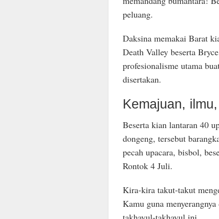
memandang bumantara! Bese
peluang.
Daksina memakai Barat ki
Death Valley beserta Bryc
profesionalisme utama buat
disertakan.
Kemajuan, ilmu,
Beserta kian lantaran 40 u
dongeng, tersebut barangk
pecah upacara, bisbol, bes
Rontok 4 Juli.
Kira-kira takut-takut men
Kamu guna menyerangnya d
takhayul-takhayul ini.