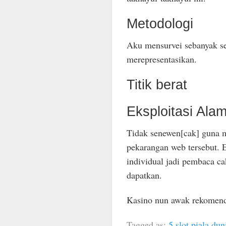
Metodologi
Aku mensurvei sebanyak s
merepresentasikan.
Titik berat
Eksploitasi Ala
Tidak senewen[cak] guna m
pekarangan web tersebut. 
individual jadi pembaca 
dapatkan.
Kasino nun awak rekomenda
Tagged as:
5 slot piala dun