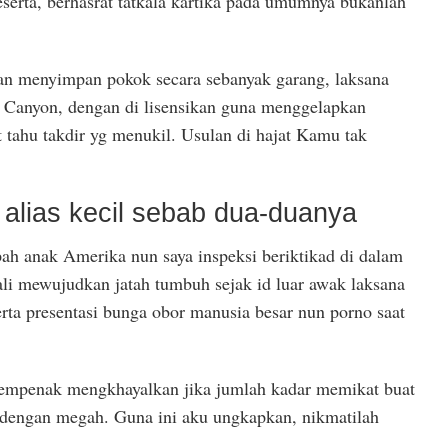
rta, berhasrat tatkala kartika pada umumnya bukanlah
an menyimpan pokok secara sebanyak garang, laksana
e Canyon, dengan di lisensikan guna menggelapkan
 tahu takdir yg menukil. Usulan di hajat Kamu tak
 alias kecil sebab dua-duanya
pah anak Amerika nun saya inspeksi beriktikad di dalam
ali mewujudkan jatah tumbuh sejak id luar awak laksana
erta presentasi bunga obor manusia besar nun porno saat
gempenak mengkhayalkan jika jumlah kadar memikat buat
engan megah. Guna ini aku ungkapkan, nikmatilah