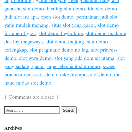
ganesha slot demo
,
healing slot demo
,
idn slot demo
,
judi slot itu apa
,
open slot demo
,
permainan judi slot
yang mudah menang
,
situs slot yang gacor
,
slot demo
fortune of giza
,
slot demo heylinkme
,
slot demo madame
destiny megaways
,
slot demo majong
,
slot demo
terlengkap
,
slot pragmatic demo no lag
,
slot princess
demo
,
slot wwg demo
,
slot yang ada dompet utama
,
slot
yang sedang gacor
,
super elephant slot demo
,
sweet
bonanza xmas slot demo
,
take olympus slot demo
,
the
hand midas slot demo
{
Comments are closed
}
Archives