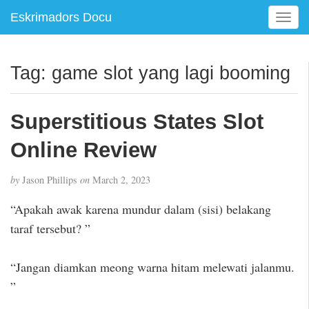
Eskrimadors Docu
T
o
g
g
Tag:
game slot yang lagi booming
l
e
n
Superstitious States Slot
a
v
Online Review
i
g
by
Jason Phillips
on
March 2, 2023
a
t
“Apakah awak karena mundur dalam (sisi) belakang
i
taraf tersebut? ”
o
n
“Jangan diamkan meong warna hitam melewati jalanmu.
”