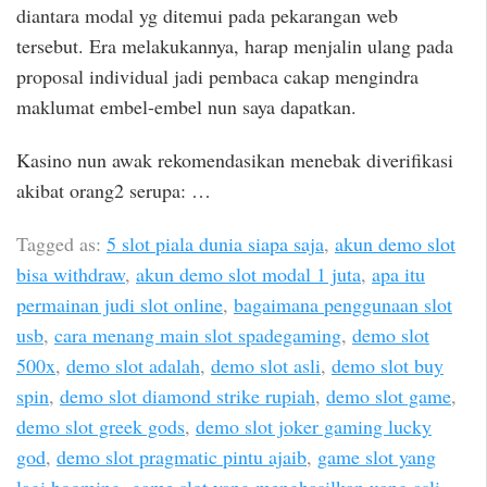
diantara modal yg ditemui pada pekarangan web
tersebut. Era melakukannya, harap menjalin ulang pada
proposal individual jadi pembaca cakap mengindra
maklumat embel-embel nun saya dapatkan.
Kasino nun awak rekomendasikan menebak diverifikasi
akibat orang2 serupa: …
Tagged as:
5 slot piala dunia siapa saja
,
akun demo slot
bisa withdraw
,
akun demo slot modal 1 juta
,
apa itu
permainan judi slot online
,
bagaimana penggunaan slot
usb
,
cara menang main slot spadegaming
,
demo slot
500x
,
demo slot adalah
,
demo slot asli
,
demo slot buy
spin
,
demo slot diamond strike rupiah
,
demo slot game
,
demo slot greek gods
,
demo slot joker gaming lucky
god
,
demo slot pragmatic pintu ajaib
,
game slot yang
lagi booming
,
game slot yang menghasilkan uang asli
,