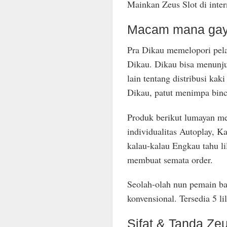
Mainkan Zeus Slot di inter
Macam mana gay
Pra Dikau memelopori pel
Dikau. Dikau bisa menunj
lain tentang distribusi ka
Dikau, patut menimpa binc
Produk berikut lumayan me
individualitas Autoplay, 
kalau-kalau Engkau tahu l
membuat semata order.
Seolah-olah nun pemain ba
konvensional. Tersedia 5 lil
Sifat & Tanda Zeu