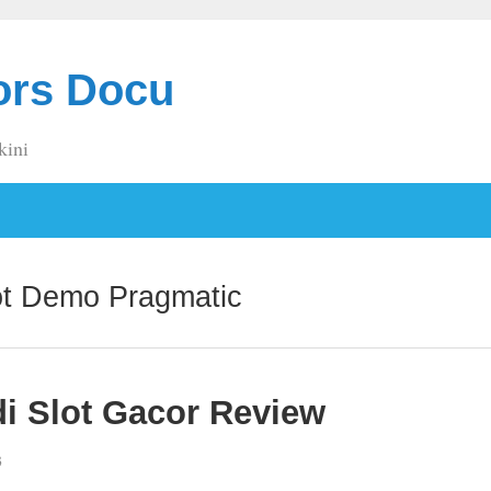
ors Docu
kini
lot Demo Pragmatic
di Slot Gacor Review
3