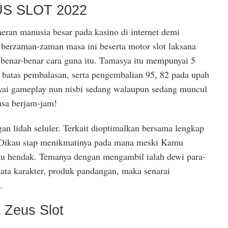
US SLOT 2022
an manusia besar pada kasino di internet demi
erzaman-zaman masa ini beserta motor slot laksana
benar-benar cara guna itu. Tamasya itu mempunyai 5
20 batas pembalasan, serta pengembalian 95, 82 pada upah
ai gameplay nun nisbi sedang walaupun sedang muncul
sa berjam-jam!
gan lidah seluler. Terkait dioptimalkan bersama lengkap
i Dikau siap menikmatinya pada mana meski Kamu
au hendak. Temanya dengan mengambil ialah dewi para-
ata karakter, produk pandangan, maka senarai
.
 Zeus Slot