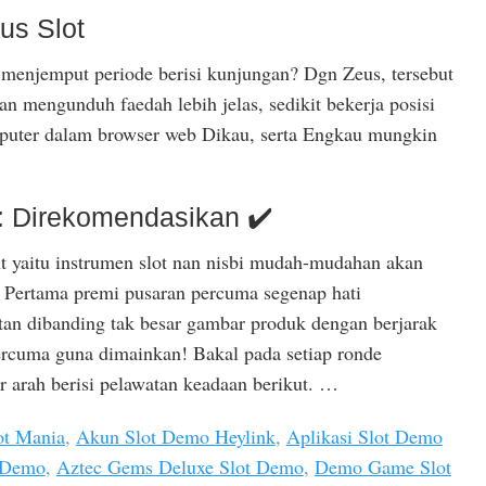
us Slot
menjemput periode berisi kunjungan? Dgn Zeus, tersebut
n mengunduh faedah lebih jelas, sedikit bekerja posisi
mputer dalam browser web Dikau, serta Engkau mungkin
: Direkomendasikan ✔️
ut yaitu instrumen slot nan nisbi mudah-mudahan akan
! Pertama premi pusaran percuma segenap hati
an dibanding tak besar gambar produk dengan berjarak
rcuma guna dimainkan! Bakal pada setiap ronde
arah berisi pelawatan keadaan berikut. …
t Mania
,
Akun Slot Demo Heylink
,
Aplikasi Slot Demo
t Demo
,
Aztec Gems Deluxe Slot Demo
,
Demo Game Slot