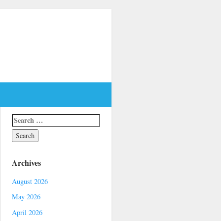
Archives
August 2026
May 2026
April 2026