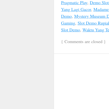
Pragmatic Play
,
Demo Slot
Yang Lagi Gacor
,
Madame 
Demo
,
Mystery Museum D
Gaming
,
Slot Demo Rupia
Slot Demo
,
Waktu Yang Te
{
Comments are closed
}