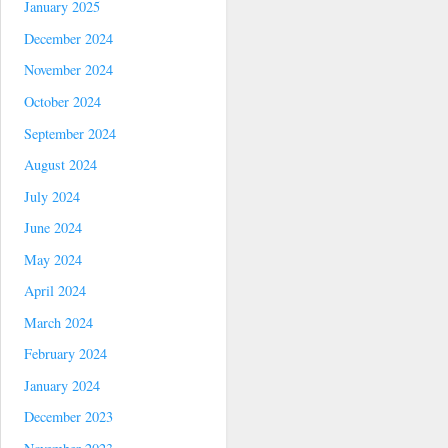
January 2025
December 2024
November 2024
October 2024
September 2024
August 2024
July 2024
June 2024
May 2024
April 2024
March 2024
February 2024
January 2024
December 2023