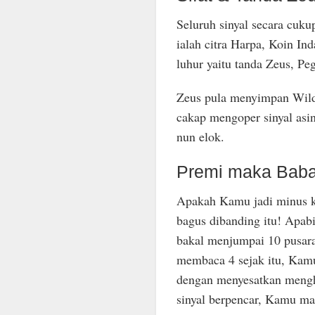
Seluruh sinyal secara cuk
ialah citra Harpa, Koin Ind
luhur yaitu tanda Zeus, P
Zeus pula menyimpan Wild
cakap mengoper sinyal asi
nun elok.
Premi maka Baba
Apakah Kamu jadi minus k
bagus dibanding itu! Apab
bakal menjumpai 10 pusar
membaca 4 sejak itu, Kam
dengan menyesatkan mengh
sinyal berpencar, Kamu m