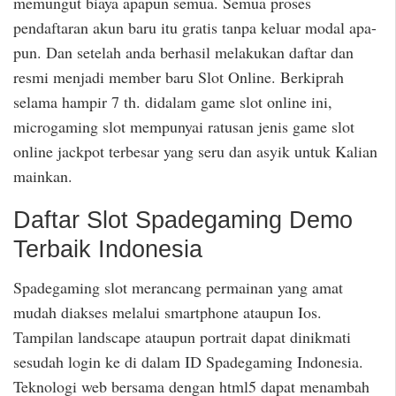
memungut biaya apapun semua. Semua proses
pendaftaran akun baru itu gratis tanpa keluar modal apa-
pun. Dan setelah anda berhasil melakukan daftar dan
resmi menjadi member baru Slot Online. Berkiprah
selama hampir 7 th. didalam game slot online ini,
microgaming slot mempunyai ratusan jenis game slot
online jackpot terbesar yang seru dan asyik untuk Kalian
mainkan.
Daftar Slot Spadegaming Demo
Terbaik Indonesia
Spadegaming slot merancang permainan yang amat
mudah diakses melalui smartphone ataupun Ios.
Tampilan landscape ataupun portrait dapat dinikmati
sesudah login ke di dalam ID Spadegaming Indonesia.
Teknologi web bersama dengan html5 dapat menambah