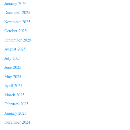
January 2026
December 2025
November 2025
October 2025
September 2025
August 2025
July 2025
June 2025
May 2025
April 2025
March 2025
February 2025
January 2025
December 2024