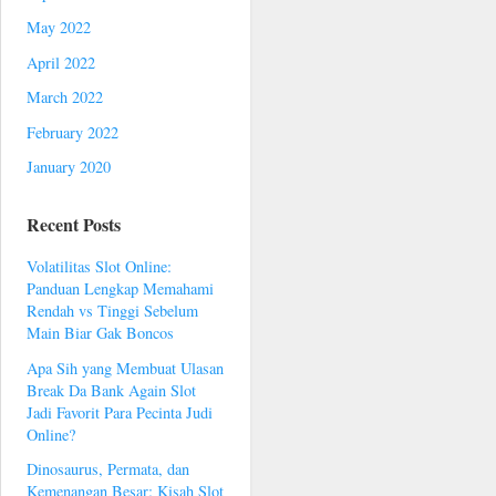
May 2022
April 2022
March 2022
February 2022
January 2020
Recent Posts
Volatilitas Slot Online:
Panduan Lengkap Memahami
Rendah vs Tinggi Sebelum
Main Biar Gak Boncos
Apa Sih yang Membuat Ulasan
Break Da Bank Again Slot
Jadi Favorit Para Pecinta Judi
Online?
Dinosaurus, Permata, dan
Kemenangan Besar: Kisah Slot