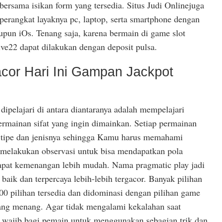
 bersama isikan form yang tersedia. Situs Judi Onlinejuga
perangkat layaknya pc, laptop, serta smartphone dengan
upun iOs. Tenang saja, karena bermain di game slot
Live22 dapat dilakukan dengan deposit pulsa.
cor Hari Ini Gampan Jackpot
dipelajari di antara diantaranya adalah mempelajari
 permainan sifat yang ingin dimainkan. Setiap permainan
i tipe dan jenisnya sehingga Kamu harus memahami
h melakukan observasi untuk bisa mendapatkan pola
 dapat kemenangan lebih mudah. Nama pragmatic play jadi
g baik dan terpercaya lebih-lebih tergacor. Banyak pilihan
00 pilihan tersedia dan didominasi dengan pilihan game
ang menang. Agar tidak mengalami kekalahan saat
ajib bagi pemain untuk menggunakan sebagian trik dan