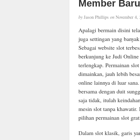
Member Bar
by
Jason Phillips
on
November 4, 
Apalagi bermain disini tel
juga settingan yang banyak
Sebagai website slot terbe
berkunjung ke Judi Online 
terlengkap. Permainan slot
dimainkan, jauh lebih besar
online lainnya di luar san
bersama dengan duit sung
saja tidak, itulah keindah
mesin slot tanpa khawatir
pilihan permainan slot grati
Dalam slot klasik, garis y