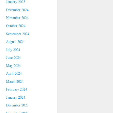
January 2025
December 2024
November 2024
October 2024
September 2024
August 2024
July 2024
June 2024
May 2024
April 2024
March 2024
February 2024
January 2024
December 2023