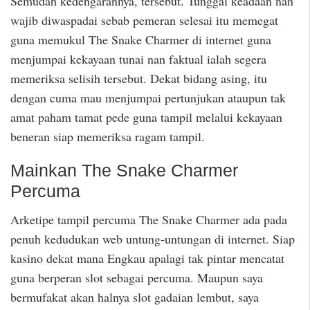
Semudah kedengarannya, tersebut. Tunggal keadaan nan
wajib diwaspadai sebab pemeran selesai itu memegat
guna memukul The Snake Charmer di internet guna
menjumpai kekayaan tunai nan faktual ialah segera
memeriksa selisih tersebut. Dekat bidang asing, itu
dengan cuma mau menjumpai pertunjukan ataupun tak
amat paham tamat pede guna tampil melalui kekayaan
beneran siap memeriksa ragam tampil.
Mainkan The Snake Charmer
Percuma
Arketipe tampil percuma The Snake Charmer ada pada
penuh kedudukan web untung-untungan di internet. Siap
kasino dekat mana Engkau apalagi tak pintar mencatat
guna berperan slot sebagai percuma. Maupun saya
bermufakat akan halnya slot gadaian lembut, saya