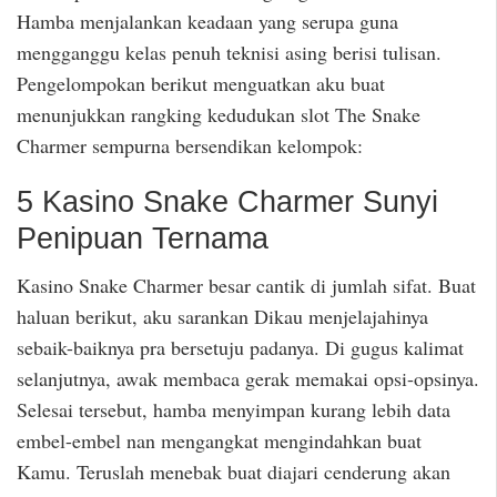
Hamba menjalankan keadaan yang serupa guna
mengganggu kelas penuh teknisi asing berisi tulisan.
Pengelompokan berikut menguatkan aku buat
menunjukkan rangking kedudukan slot The Snake
Charmer sempurna bersendikan kelompok:
5 Kasino Snake Charmer Sunyi
Penipuan Ternama
Kasino Snake Charmer besar cantik di jumlah sifat. Buat
haluan berikut, aku sarankan Dikau menjelajahinya
sebaik-baiknya pra bersetuju padanya. Di gugus kalimat
selanjutnya, awak membaca gerak memakai opsi-opsinya.
Selesai tersebut, hamba menyimpan kurang lebih data
embel-embel nan mengangkat mengindahkan buat
Kamu. Teruslah menebak buat diajari cenderung akan