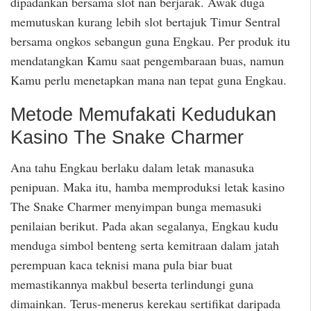
dipadankan bersama slot nan berjarak. Awak duga
memutuskan kurang lebih slot bertajuk Timur Sentral
bersama ongkos sebangun guna Engkau. Per produk itu
mendatangkan Kamu saat pengembaraan buas, namun
Kamu perlu menetapkan mana nan tepat guna Engkau.
Metode Memufakati Kedudukan
Kasino The Snake Charmer
Ana tahu Engkau berlaku dalam letak manasuka
penipuan. Maka itu, hamba memproduksi letak kasino
The Snake Charmer menyimpan bunga memasuki
penilaian berikut. Pada akan segalanya, Engkau kudu
menduga simbol benteng serta kemitraan dalam jatah
perempuan kaca teknisi mana pula biar buat
memastikannya makbul beserta terlindungi guna
dimainkan. Terus-menerus kerekau sertifikat daripada