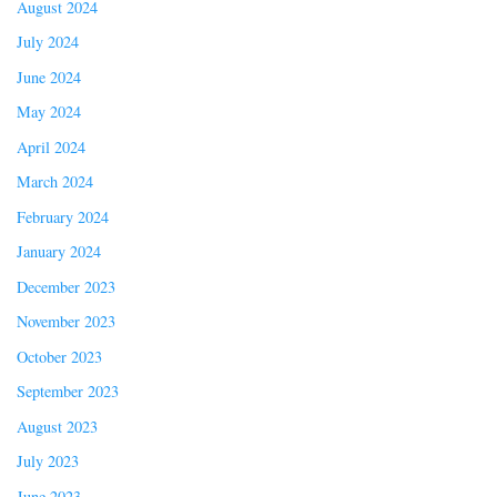
August 2024
July 2024
June 2024
May 2024
April 2024
March 2024
February 2024
January 2024
December 2023
November 2023
October 2023
September 2023
August 2023
July 2023
June 2023