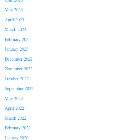
May 2023
April 2023
March 2023
February 2023
January 2023
December 2022
November 2022
October 2022
September 2022
May 2022
April 2022
March 2022
February 2022
January 2020