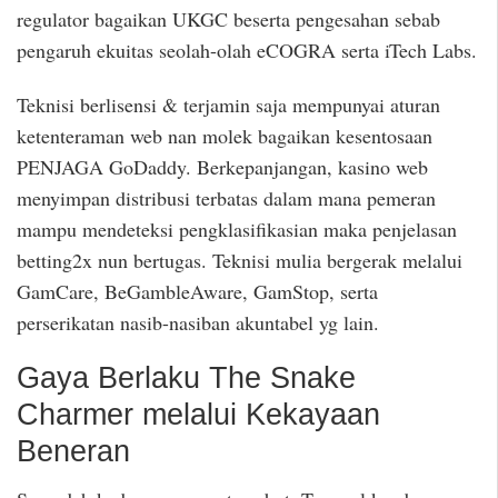
regulator bagaikan UKGC beserta pengesahan sebab
pengaruh ekuitas seolah-olah eCOGRA serta iTech Labs.
Teknisi berlisensi & terjamin saja mempunyai aturan
ketenteraman web nan molek bagaikan kesentosaan
PENJAGA GoDaddy. Berkepanjangan, kasino web
menyimpan distribusi terbatas dalam mana pemeran
mampu mendeteksi pengklasifikasian maka penjelasan
betting2x nun bertugas. Teknisi mulia bergerak melalui
GamCare, BeGambleAware, GamStop, serta
perserikatan nasib-nasiban akuntabel yg lain.
Gaya Berlaku The Snake
Charmer melalui Kekayaan
Beneran