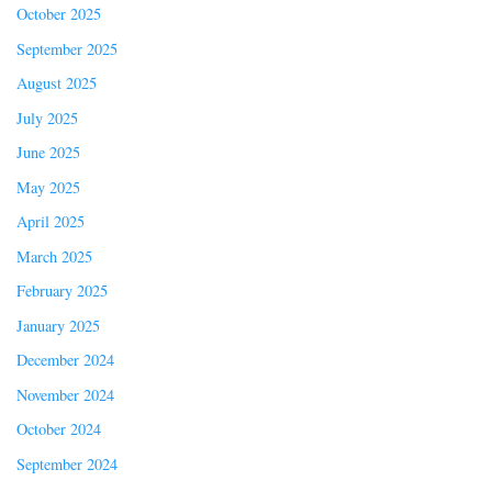
October 2025
September 2025
August 2025
July 2025
June 2025
May 2025
April 2025
March 2025
February 2025
January 2025
December 2024
November 2024
October 2024
September 2024