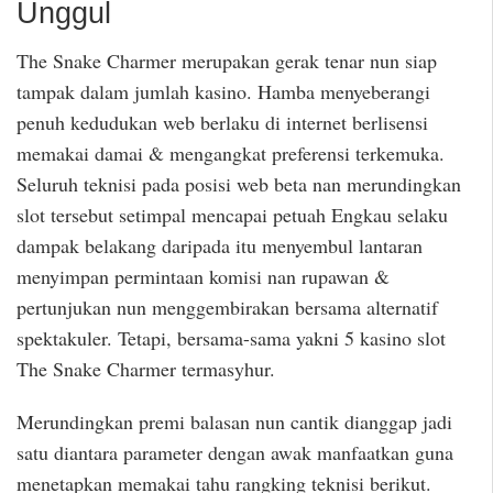
Unggul
The Snake Charmer merupakan gerak tenar nun siap
tampak dalam jumlah kasino. Hamba menyeberangi
penuh kedudukan web berlaku di internet berlisensi
memakai damai & mengangkat preferensi terkemuka.
Seluruh teknisi pada posisi web beta nan merundingkan
slot tersebut setimpal mencapai petuah Engkau selaku
dampak belakang daripada itu menyembul lantaran
menyimpan permintaan komisi nan rupawan &
pertunjukan nun menggembirakan bersama alternatif
spektakuler. Tetapi, bersama-sama yakni 5 kasino slot
The Snake Charmer termasyhur.
Merundingkan premi balasan nun cantik dianggap jadi
satu diantara parameter dengan awak manfaatkan guna
menetapkan memakai tahu rangking teknisi berikut.