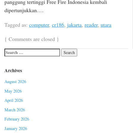
panggung tertinggi Free Fire Indonesia kembali
dipertunjukkan.…
Tagged as:
computer
,
cr186
,
jakarta
,
reader
,
utara
{
Comments are closed
}
Archives
August 2026
May 2026
April 2026
March 2026
February 2026
January 2026