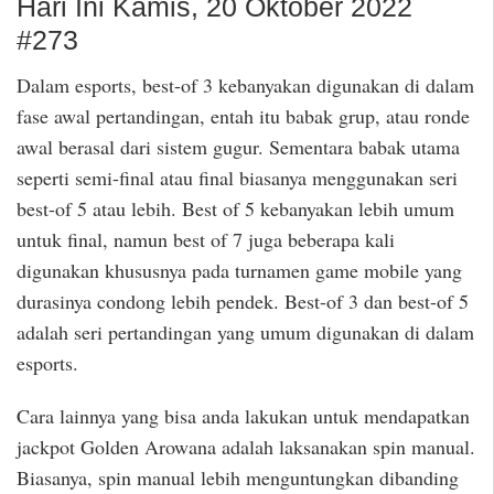
Hari Ini Kamis, 20 Oktober 2022
#273
Dalam esports, best-of 3 kebanyakan digunakan di dalam
fase awal pertandingan, entah itu babak grup, atau ronde
awal berasal dari sistem gugur. Sementara babak utama
seperti semi-final atau final biasanya menggunakan seri
best-of 5 atau lebih. Best of 5 kebanyakan lebih umum
untuk final, namun best of 7 juga beberapa kali
digunakan khususnya pada turnamen game mobile yang
durasinya condong lebih pendek. Best-of 3 dan best-of 5
adalah seri pertandingan yang umum digunakan di dalam
esports.
Cara lainnya yang bisa anda lakukan untuk mendapatkan
jackpot Golden Arowana adalah laksanakan spin manual.
Biasanya, spin manual lebih menguntungkan dibanding