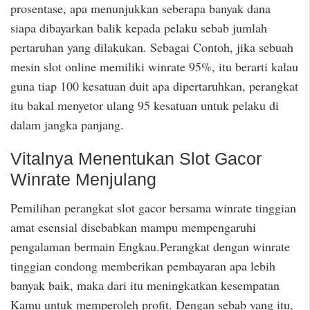
prosentase, apa menunjukkan seberapa banyak dana
siapa dibayarkan balik kepada pelaku sebab jumlah
pertaruhan yang dilakukan. Sebagai Contoh, jika sebuah
mesin slot online memiliki winrate 95%, itu berarti kalau
guna tiap 100 kesatuan duit apa dipertaruhkan, perangkat
itu bakal menyetor ulang 95 kesatuan untuk pelaku di
dalam jangka panjang.
Vitalnya Menentukan Slot Gacor
Winrate Menjulang
Pemilihan perangkat slot gacor bersama winrate tinggian
amat esensial disebabkan mampu mempengaruhi
pengalaman bermain Engkau.Perangkat dengan winrate
tinggian condong memberikan pembayaran apa lebih
banyak baik, maka dari itu meningkatkan kesempatan
Kamu untuk memperoleh profit. Dengan sebab yang itu,