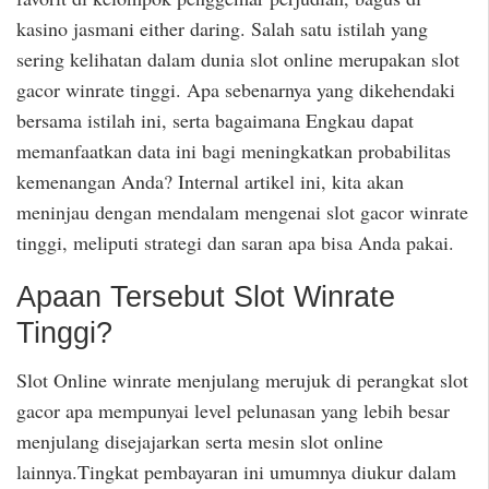
kasino jasmani either daring. Salah satu istilah yang
sering kelihatan dalam dunia slot online merupakan slot
gacor winrate tinggi. Apa sebenarnya yang dikehendaki
bersama istilah ini, serta bagaimana Engkau dapat
memanfaatkan data ini bagi meningkatkan probabilitas
kemenangan Anda? Internal artikel ini, kita akan
meninjau dengan mendalam mengenai slot gacor winrate
tinggi, meliputi strategi dan saran apa bisa Anda pakai.
Apaan Tersebut Slot Winrate
Tinggi?
Slot Online winrate menjulang merujuk di perangkat slot
gacor apa mempunyai level pelunasan yang lebih besar
menjulang disejajarkan serta mesin slot online
lainnya.Tingkat pembayaran ini umumnya diukur dalam