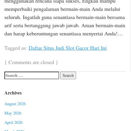
menggunakan rencana siapa sukses, Engkau mampu
memperbaiki pengalaman bermain-main Anda melalui
seluruh. Ingatlah guna senantiasa bermain-main bersama
arif serta bertanggung jawab jawab. Aman bermain-main
dan harap keberuntungan senantiasa menyertai Anda!…
Tagged as:
Daftar Situs Judi Slot Gacor Hari Ini
{
Comments are closed
}
Archives
August 2026
May 2026
April 2026