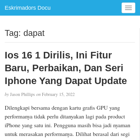
Eskrimadors Docu
T
o
g
g
Tag:
dapat
l
e
n
Ios 16 1 Dirilis, Ini Fitur
a
v
Baru, Perbaikan, Dan Seri
i
g
Iphone Yang Dapat Update
a
t
by
Jason Phillips
on
February 15, 2022
i
o
Dilengkapi bersama dengan kartu grafis GPU yang
n
performanya tidak perlu ditanyakan lagi pada product
iPhone yang satu ini. Pengguna masih bisa jadi nyaman
untuk merasakan performanya. Dilihat berasal dari segi