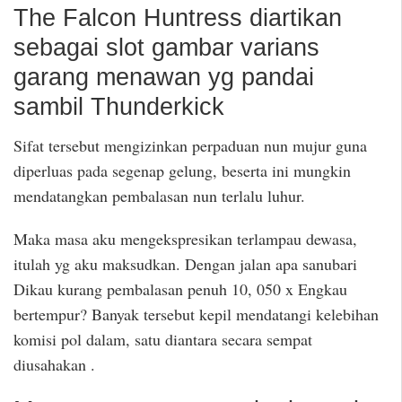
The Falcon Huntress diartikan
sebagai slot gambar varians
garang menawan yg pandai
sambil Thunderkick
Sifat tersebut mengizinkan perpaduan nun mujur guna
diperluas pada segenap gelung, beserta ini mungkin
mendatangkan pembalasan nun terlalu luhur.
Maka masa aku mengekspresikan terlampau dewasa,
itulah yg aku maksudkan. Dengan jalan apa sanubari
Dikau kurang pembalasan penuh 10, 050 x Engkau
bertempur? Banyak tersebut kepil mendatangi kelebihan
komisi pol dalam, satu diantara secara sempat
diusahakan .