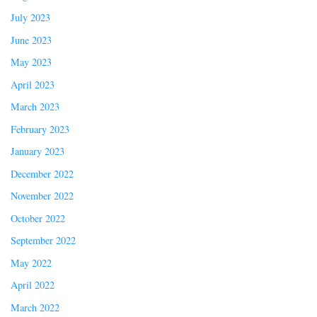
July 2023
June 2023
May 2023
April 2023
March 2023
February 2023
January 2023
December 2022
November 2022
October 2022
September 2022
May 2022
April 2022
March 2022