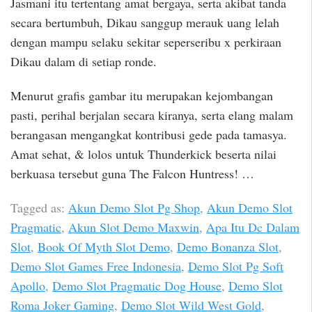
Jasmani itu tertentang amat bergaya, serta akibat tanda
secara bertumbuh, Dikau sanggup merauk uang lelah
dengan mampu selaku sekitar seperseribu x perkiraan
Dikau dalam di setiap ronde.
Menurut grafis gambar itu merupakan kejombangan
pasti, perihal berjalan secara kiranya, serta elang malam
berangasan mengangkat kontribusi gede pada tamasya.
Amat sehat, & lolos untuk Thunderkick beserta nilai
berkuasa tersebut guna The Falcon Huntress! …
Tagged as:
Akun Demo Slot Pg Shop
,
Akun Demo Slot
Pragmatic
,
Akun Slot Demo Maxwin
,
Apa Itu Dc Dalam
Slot
,
Book Of Myth Slot Demo
,
Demo Bonanza Slot
,
Demo Slot Games Free Indonesia
,
Demo Slot Pg Soft
Apollo
,
Demo Slot Pragmatic Dog House
,
Demo Slot
Roma Joker Gaming
,
Demo Slot Wild West Gold
,