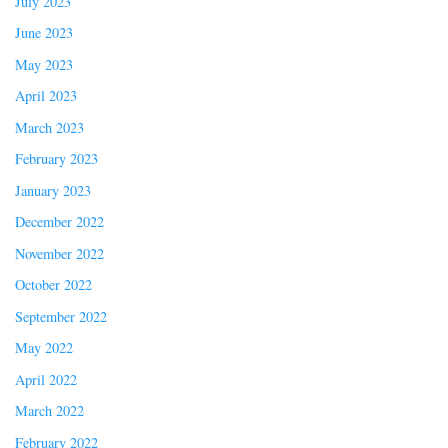
July 2023
June 2023
May 2023
April 2023
March 2023
February 2023
January 2023
December 2022
November 2022
October 2022
September 2022
May 2022
April 2022
March 2022
February 2022