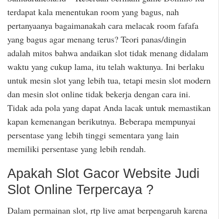
terdapat kala menentukan room yang bagus, nah
pertanyaanya bagaimanakah cara melacak room fafafa
yang bagus agar menang terus? Teori panas/dingin
adalah mitos bahwa andaikan slot tidak menang didalam
waktu yang cukup lama, itu telah waktunya. Ini berlaku
untuk mesin slot yang lebih tua, tetapi mesin slot modern
dan mesin slot online tidak bekerja dengan cara ini.
Tidak ada pola yang dapat Anda lacak untuk memastikan
kapan kemenangan berikutnya. Beberapa mempunyai
persentase yang lebih tinggi sementara yang lain
memiliki persentase yang lebih rendah.
Apakah Slot Gacor Website Judi
Slot Online Terpercaya ?
Dalam permainan slot, rtp live amat berpengaruh karena