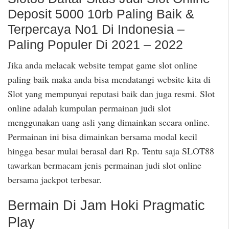
Deposit 5000 10rb Paling Baik &
Terpercaya No1 Di Indonesia –
Paling Populer Di 2021 – 2022
Jika anda melacak website tempat game slot online
paling baik maka anda bisa mendatangi website kita di
Slot yang mempunyai reputasi baik dan juga resmi. Slot
online adalah kumpulan permainan judi slot
menggunakan uang asli yang dimainkan secara online.
Permainan ini bisa dimainkan bersama modal kecil
hingga besar mulai berasal dari Rp. Tentu saja SLOT88
tawarkan bermacam jenis permainan judi slot online
bersama jackpot terbesar.
Bermain Di Jam Hoki Pragmatic
Play