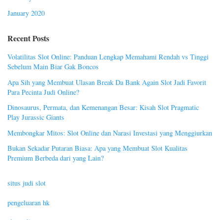
January 2020
Recent Posts
Volatilitas Slot Online: Panduan Lengkap Memahami Rendah vs Tinggi
Sebelum Main Biar Gak Boncos
Apa Sih yang Membuat Ulasan Break Da Bank Again Slot Jadi Favorit
Para Pecinta Judi Online?
Dinosaurus, Permata, dan Kemenangan Besar: Kisah Slot Pragmatic
Play Jurassic Giants
Membongkar Mitos: Slot Online dan Narasi Investasi yang Menggiurkan
Bukan Sekadar Putaran Biasa: Apa yang Membuat Slot Kualitas
Premium Berbeda dari yang Lain?
situs judi slot
pengeluaran hk