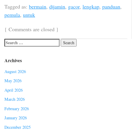
Tagged as:
bermain
,
dijamin
,
gacor
,
lengkap
,
panduan
,
pemula
,
untuk
{
Comments are closed
}
Archives
August 2026
May 2026
April 2026
March 2026
February 2026
January 2026
December 2025