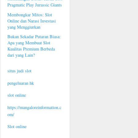
Pragmatic Play Jurassic Giants
Membongkar Mitos: Slot
Online dan Narasi Investasi
yang Menggiurkan
Bukan Sekadar Putaran Biasa:
Apa yang Membuat Slot
Kualitas Premium Berbeda
dari yang Lain?
situs judi slot
pengeluaran hk
slot online
https://mangaloreinformation.c
om/
Slot online