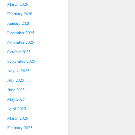
March 2026
February 2026
January 2026
December 2025
November 2025
October 2025
September 2025
August 2025
July 2025
June 2025
May 2025
April 2025
March 2025
February 2025