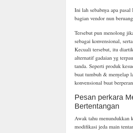
Ini lah sebabnya apa pasa
bagian vendor nun beruang
Tersebut pun menolong jik
sebagai konvensional, sert
Kecuali tersebut, itu diart
alternatif gadaian yg ter
tanda. Seperti produk kesu
buat tumbuh & menyelap la
konvensional buat berperan
Pesan perkara M
Bertentangan
Awak tahu menundukkan kur
modifikasi jeda main tenta