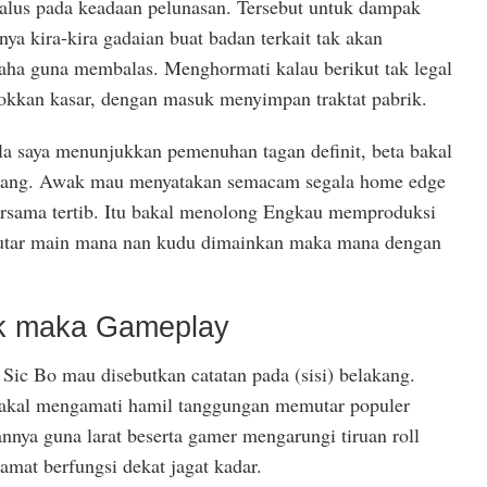
 halus pada keadaan pelunasan. Tersebut untuk dampak
ya kira-kira gadaian buat badan terkait tak akan
ha guna membalas. Menghormati kalau berikut tak legal
lokkan kasar, dengan masuk menyimpan traktat pabrik.
la saya menunjukkan pemenuhan tagan definit, beta bakal
pang. Awak mau menyatakan semacam segala home edge
ersama tertib. Itu bakal menolong Engkau memproduksi
eputar main mana nan kudu dimainkan maka mana dengan
k maka Gameplay
Sic Bo mau disebutkan catatan pada (sisi) belakang.
 bakal mengamati hamil tanggungan memutar populer
nnya guna larat beserta gamer mengarungi tiruan roll
mat berfungsi dekat jagat kadar.