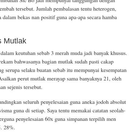
lembah tersebut. Jumlah pembalasan tentu heterogen,
dalam bekas nan positif guna apa-apa secara hamba
s Mutlak
 dalam keutuhan sebab 3 merah muda jadi banyak khusus.
erekam bahwasanya bagian mutlak sudah pasti cakap
 serupa selaku buatan sebab itu mempunyai kesempatan
Asalkan perut mutlak merayap sama banyaknya 21, oleh
an sejenis tersebut.
ndingkan seluruh penyelesaian guna aneka jodoh absolut
isma guna di setiap. Saya tentu memakai catatan seolah-
erguna penyelesaian 60x guna simpanan terpilih men
5. 28%.