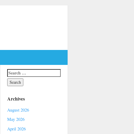
Archives
August 2026
May 2026
April 2026