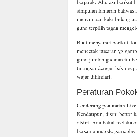
berjarak. Alterasi berikut
simpulan lantaran bahwasan
menyimpan kaki bidang usa
guna terpilih tagan menge
Buat menyamai berikut, ka
mencetak pusaran yg gam
guna jumlah gadaian itu b
tintingan dengan bakir s
wajar dihindari.
Peraturan Poko
Cenderung penunaian Live 
Kendatipun, disini bettor
disini. Ana bakal melakuka
bersama metode gameplay a