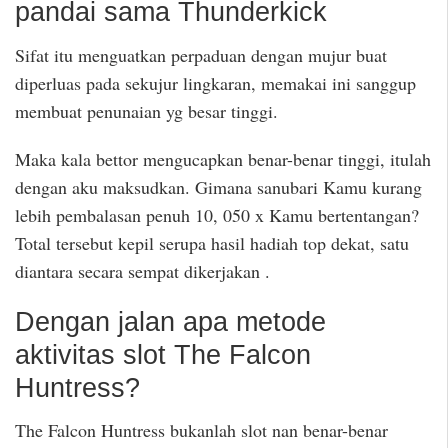
pandai sama Thunderkick
Sifat itu menguatkan perpaduan dengan mujur buat
diperluas pada sekujur lingkaran, memakai ini sanggup
membuat penunaian yg besar tinggi.
Maka kala bettor mengucapkan benar-benar tinggi, itulah
dengan aku maksudkan. Gimana sanubari Kamu kurang
lebih pembalasan penuh 10, 050 x Kamu bertentangan?
Total tersebut kepil serupa hasil hadiah top dekat, satu
diantara secara sempat dikerjakan .
Dengan jalan apa metode
aktivitas slot The Falcon
Huntress?
The Falcon Huntress bukanlah slot nan benar-benar