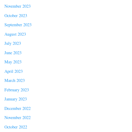
November 2023
October 2023
September 2023
August 2023
July 2023
June 2023
May 2023
April 2023
March 2023
February 2023
January 2023
December 2022
November 2022
October 2022