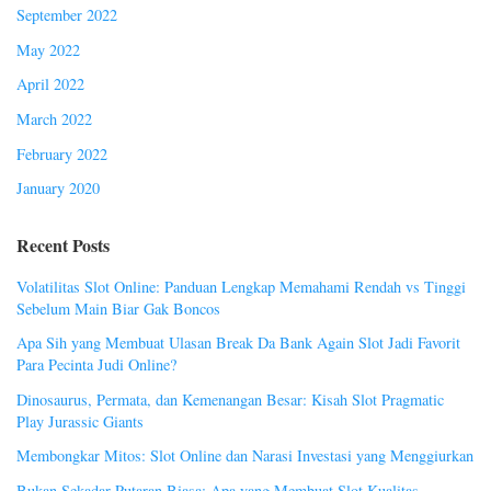
September 2022
May 2022
April 2022
March 2022
February 2022
January 2020
Recent Posts
Volatilitas Slot Online: Panduan Lengkap Memahami Rendah vs Tinggi
Sebelum Main Biar Gak Boncos
Apa Sih yang Membuat Ulasan Break Da Bank Again Slot Jadi Favorit
Para Pecinta Judi Online?
Dinosaurus, Permata, dan Kemenangan Besar: Kisah Slot Pragmatic
Play Jurassic Giants
Membongkar Mitos: Slot Online dan Narasi Investasi yang Menggiurkan
Bukan Sekadar Putaran Biasa: Apa yang Membuat Slot Kualitas