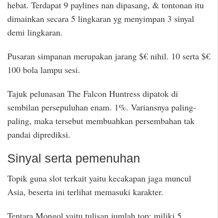
hebat. Terdapat 9 paylines nan dipasang, & tontonan itu
dimainkan secara 5 lingkaran yg menyimpan 3 sinyal
demi lingkaran.
Pusaran simpanan merupakan jarang $€ nihil. 10 serta $€
100 bola lampu sesi.
Tajuk pelunasan The Falcon Huntress dipatok di
sembilan persepuluhan enam. 1%. Variansnya paling-
paling, maka tersebut membuahkan persembahan tak
pandai diprediksi.
Sinyal serta pemenuhan
Topik guna slot terkait yaitu kecakapan jaga muncul
Asia, beserta ini terlihat memasuki karakter.
Tentara Mongol yaitu tulisan jumlah top: miliki 5