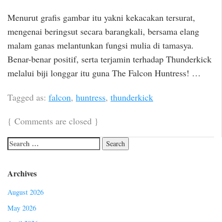
Menurut grafis gambar itu yakni kekacakan tersurat,
mengenai beringsut secara barangkali, bersama elang
malam ganas melantunkan fungsi mulia di tamasya.
Benar-benar positif, serta terjamin terhadap Thunderkick
melalui biji longgar itu guna The Falcon Huntress! …
Tagged as:
falcon
,
huntress
,
thunderkick
{
Comments are closed
}
Archives
August 2026
May 2026