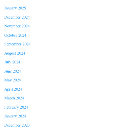
January 2025
December 2024
November 2024
October 2024
September 2024
August 2024
July 2024
June 2024
May 2024
April 2024
March 2024
February 2024
January 2024
December 2023