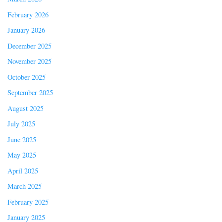
February 2026
January 2026
December 2025
November 2025
October 2025
September 2025
August 2025
July 2025
June 2025
May 2025
April 2025
March 2025
February 2025
January 2025