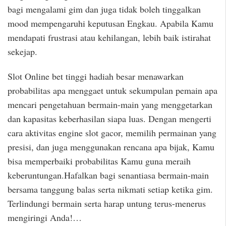
bagi mengalami gim dan juga tidak boleh tinggalkan
mood mempengaruhi keputusan Engkau. Apabila Kamu
mendapati frustrasi atau kehilangan, lebih baik istirahat
sekejap.
Slot Online bet tinggi hadiah besar menawarkan
probabilitas apa menggaet untuk sekumpulan pemain apa
mencari pengetahuan bermain-main yang menggetarkan
dan kapasitas keberhasilan siapa luas. Dengan mengerti
cara aktivitas engine slot gacor, memilih permainan yang
presisi, dan juga menggunakan rencana apa bijak, Kamu
bisa memperbaiki probabilitas Kamu guna meraih
keberuntungan.Hafalkan bagi senantiasa bermain-main
bersama tanggung balas serta nikmati setiap ketika gim.
Terlindungi bermain serta harap untung terus-menerus
mengiringi Anda!…