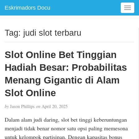
Eskrimadors Docu
T
o
g
g
Tag:
judi slot terbaru
l
e
n
Slot Online Bet Tinggian
a
v
Hadiah Besar: Probabilitas
i
g
Menang Gigantic di Alam
a
Slot Online
t
i
o
by
Jason Phillips
on
April 20, 2025
n
Dalam alam judi daring, slot bet tinggi keberuntungan
menjadi tidak benar nomor satu opsi paling memesona
untuk kelompok partisipan. Dengan kapasitas bonus