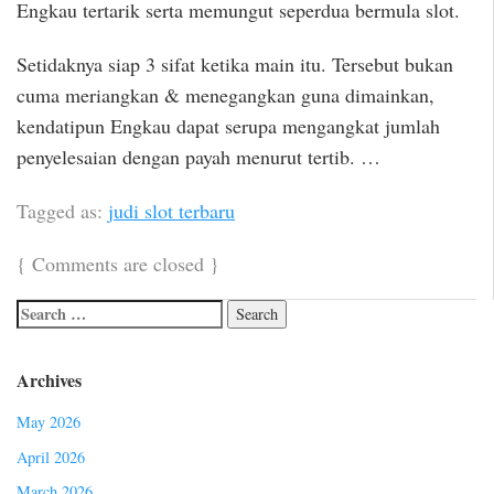
Engkau tertarik serta memungut seperdua bermula slot.
Setidaknya siap 3 sifat ketika main itu. Tersebut bukan
cuma meriangkan & menegangkan guna dimainkan,
kendatipun Engkau dapat serupa mengangkat jumlah
penyelesaian dengan payah menurut tertib. …
Tagged as:
judi slot terbaru
{
Comments are closed
}
Archives
May 2026
April 2026
March 2026