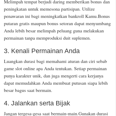
Melimpah tempat berjudi daring memberikan bonus dan
peningkatan untuk memesona partisipan. Utilize
penawaran ini bagi meningkatkan bankroll Kamu.Bonus
putaran gratis maupun bonus setoran dapat menyumbang
Anda lebih besar melimpah peluang guna melakukan
permainan tanpa memproduksi duit suplemen.
3. Kenali Permainan Anda
Luangkan durasi bagi memahami aturan dan ciri sebab
game slot online apa Anda tentukan. Setiap permainan
punya karakter unik, dan juga mengerti cara kerjanya
dapat memudahkan Anda membuat putusan siapa lebih
besar bagus saat bermain.
4. Jalankan serta Bijak
Jangan tergesa-gesa saat bermain-main.Gunakan durasi