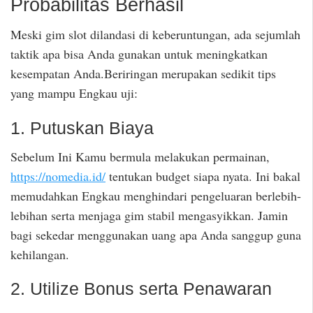
Probabilitas Berhasil
Meski gim slot dilandasi di keberuntungan, ada sejumlah
taktik apa bisa Anda gunakan untuk meningkatkan
kesempatan Anda.Beriringan merupakan sedikit tips
yang mampu Engkau uji:
1. Putuskan Biaya
Sebelum Ini Kamu bermula melakukan permainan,
https://nomedia.id/
tentukan budget siapa nyata. Ini bakal
memudahkan Engkau menghindari pengeluaran berlebih-
lebihan serta menjaga gim stabil mengasyikkan. Jamin
bagi sekedar menggunakan uang apa Anda sanggup guna
kehilangan.
2. Utilize Bonus serta Penawaran