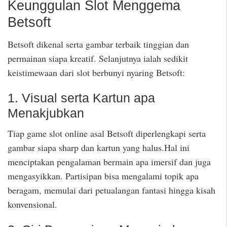
Keunggulan Slot Menggema
Betsoft
Betsoft dikenal serta gambar terbaik tinggian dan
permainan siapa kreatif. Selanjutnya ialah sedikit
keistimewaan dari slot berbunyi nyaring Betsoft:
1. Visual serta Kartun apa
Menakjubkan
Tiap game slot online asal Betsoft diperlengkapi serta
gambar siapa sharp dan kartun yang halus.Hal ini
menciptakan pengalaman bermain apa imersif dan juga
mengasyikkan. Partisipan bisa mengalami topik apa
beragam, memulai dari petualangan fantasi hingga kisah
konvensional.