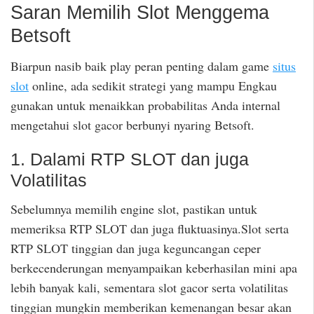
Saran Memilih Slot Menggema
Betsoft
Biarpun nasib baik play peran penting dalam game
situs
slot
online, ada sedikit strategi yang mampu Engkau
gunakan untuk menaikkan probabilitas Anda internal
mengetahui slot gacor berbunyi nyaring Betsoft.
1. Dalami RTP SLOT dan juga
Volatilitas
Sebelumnya memilih engine slot, pastikan untuk
memeriksa RTP SLOT dan juga fluktuasinya.Slot serta
RTP SLOT tinggian dan juga keguncangan ceper
berkecenderungan menyampaikan keberhasilan mini apa
lebih banyak kali, sementara slot gacor serta volatilitas
tinggian mungkin memberikan kemenangan besar akan