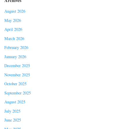
Archives
August 2026
May 2026
April 2026
March 2026
February 2026
January 2026
December 2025
November 2025
October 2025
September 2025
August 2025
July 2025
June 2025