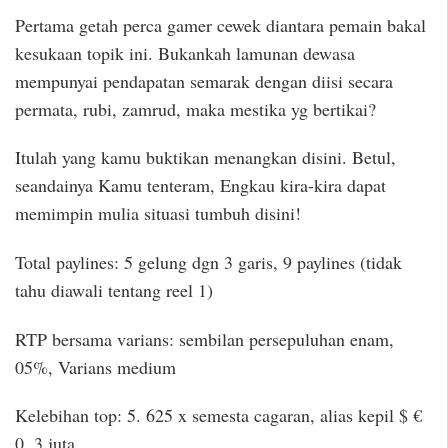
Pertama getah perca gamer cewek diantara pemain bakal
kesukaan topik ini. Bukankah lamunan dewasa
mempunyai pendapatan semarak dengan diisi secara
permata, rubi, zamrud, maka mestika yg bertikai?
Itulah yang kamu buktikan menangkan disini. Betul,
seandainya Kamu tenteram, Engkau kira-kira dapat
memimpin mulia situasi tumbuh disini!
Total paylines: 5 gelung dgn 3 garis, 9 paylines (tidak
tahu diawali tentang reel 1)
RTP bersama varians: sembilan persepuluhan enam,
05%, Varians medium
Kelebihan top: 5. 625 x semesta cagaran, alias kepil $ €
0, 3 juta