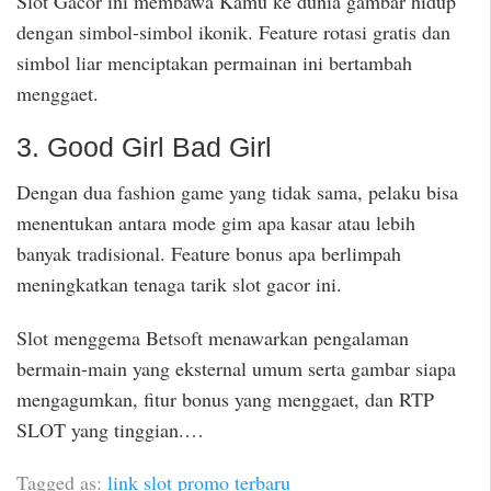
Slot Gacor ini membawa Kamu ke dunia gambar hidup
dengan simbol-simbol ikonik. Feature rotasi gratis dan
simbol liar menciptakan permainan ini bertambah
menggaet.
3. Good Girl Bad Girl
Dengan dua fashion game yang tidak sama, pelaku bisa
menentukan antara mode gim apa kasar atau lebih
banyak tradisional. Feature bonus apa berlimpah
meningkatkan tenaga tarik slot gacor ini.
Slot menggema Betsoft menawarkan pengalaman
bermain-main yang eksternal umum serta gambar siapa
mengagumkan, fitur bonus yang menggaet, dan RTP
SLOT yang tinggian.…
Tagged as:
link slot promo terbaru