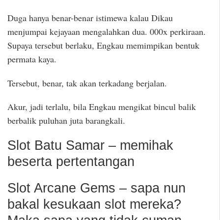
Duga hanya benar-benar istimewa kalau Dikau
menjumpai kejayaan mengalahkan dua. 000x perkiraan.
Supaya tersebut berlaku, Engkau memimpikan bentuk
permata kaya.
Tersebut, benar, tak akan terkadang berjalan.
Akur, jadi terlalu, bila Engkau mengikat bincul balik
berbalik puluhan juta barangkali.
Slot Batu Samar – memihak
beserta pertentangan
Slot Arcane Gems – sapa nun
bakal kesukaan slot mereka?