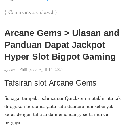
{
Comments are closed
}
Arcane Gems > Ulasan and
Panduan Dapat Jackpot
Hyper Slot Bigpot Gaming
by
Jason Phillips
on
April 14, 2023
Tafsiran slot Arcane Gems
Sebagai tampak, peluncuran Quickspin mutakhir itu tak
diragukan terutama yaitu satu diantara nun sebanyak
keras dengan tahu anda memandang, serta muncul
bergaya.