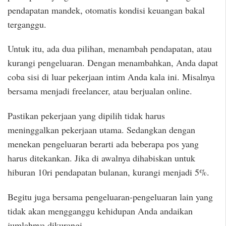
pendapatan mandek, otomatis kondisi keuangan bakal
terganggu.
Untuk itu, ada dua pilihan, menambah pendapatan, atau
kurangi pengeluaran. Dengan menambahkan, Anda dapat
coba sisi di luar pekerjaan intim Anda kala ini. Misalnya
bersama menjadi freelancer, atau berjualan online.
Pastikan pekerjaan yang dipilih tidak harus
meninggalkan pekerjaan utama. Sedangkan dengan
menekan pengeluaran berarti ada beberapa pos yang
harus ditekankan. Jika di awalnya dihabiskan untuk
hiburan 10ri pendapatan bulanan, kurangi menjadi 5%.
Begitu juga bersama pengeluaran-pengeluaran lain yang
tidak akan mengganggu kehidupan Anda andaikan
jumlahnya dikurangi.