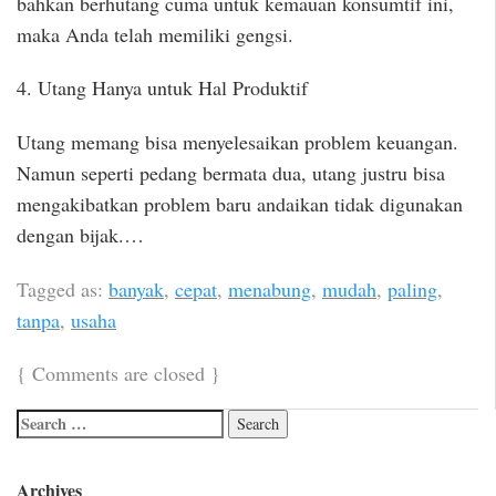
bahkan berhutang cuma untuk kemauan konsumtif ini,
maka Anda telah memiliki gengsi.
4. Utang Hanya untuk Hal Produktif
Utang memang bisa menyelesaikan problem keuangan.
Namun seperti pedang bermata dua, utang justru bisa
mengakibatkan problem baru andaikan tidak digunakan
dengan bijak.…
Tagged as:
banyak
,
cepat
,
menabung
,
mudah
,
paling
,
tanpa
,
usaha
{
Comments are closed
}
Archives