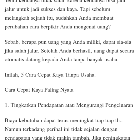
Tentu keduanya tidak salah karena keduanya bisa jadi
jalur untuk jadi sukses dan kaya. Tapi sebelum
melangkah sejauh itu, sudahkah Anda membuat
perubahan cara berpikir Anda mengenai uang?
Sebab, berapa pun uang yang Anda miliki, dapat sia-sia
jika salah jalur. Setelah Anda berhasil, uang dapat secara
otomatis datang kepada Anda tanpa banyak usaha.
Inilah, 5 Cara Cepat Kaya Tanpa Usaha.
Cara Cepat Kaya Paling Nyata
1. Tingkatkan Pendapatan atau Mengurangi Pengeluaran
Biaya kebutuhan dapat terus meningkat tiap tiap th..
Namun terkadang perihal ini tidak sejalan dengan
pendapatan yang tidak makin tambah. Jika peningkatan