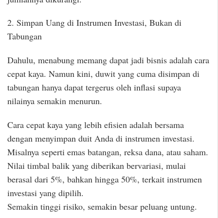
2. Simpan Uang di Instrumen Investasi, Bukan di
Tabungan
Dahulu, menabung memang dapat jadi bisnis adalah cara
cepat kaya. Namun kini, duwit yang cuma disimpan di
tabungan hanya dapat tergerus oleh inflasi supaya
nilainya semakin menurun.
Cara cepat kaya yang lebih efisien adalah bersama
dengan menyimpan duit Anda di instrumen investasi.
Misalnya seperti emas batangan, reksa dana, atau saham.
Nilai timbal balik yang diberikan bervariasi, mulai
berasal dari 5%, bahkan hingga 50%, terkait instrumen
investasi yang dipilih.
Semakin tinggi risiko, semakin besar peluang untung.