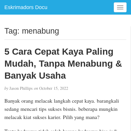
Eskrimadors Docu
T
o
g
g
Tag:
menabung
l
e
n
5 Cara Cepat Kaya Paling
a
v
Mudah, Tanpa Menabung &
i
g
Banyak Usaha
a
t
by
Jason Phillips
on
October 15, 2022
i
o
Banyak orang melacak langkah cepat kaya. barangkali
n
sedang mencari tips sukses bisnis. beberapa mungkin
melacak kiat sukses karier. Pilih yang mana?