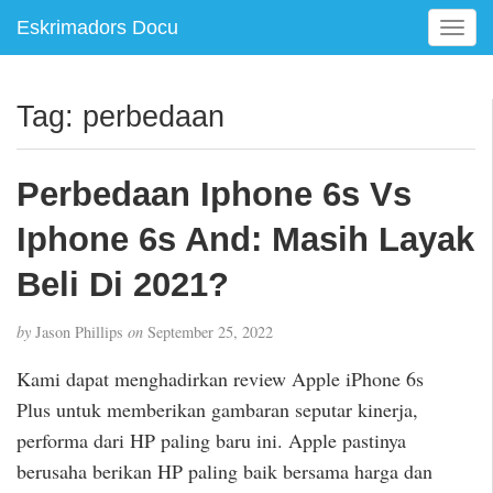
Eskrimadors Docu
T
o
g
g
Tag:
perbedaan
l
e
n
Perbedaan Iphone 6s Vs
a
v
Iphone 6s And: Masih Layak
i
g
Beli Di 2021?
a
t
by
Jason Phillips
on
September 25, 2022
i
o
Kami dapat menghadirkan review Apple iPhone 6s
n
Plus untuk memberikan gambaran seputar kinerja,
performa dari HP paling baru ini. Apple pastinya
berusaha berikan HP paling baik bersama harga dan