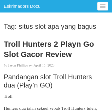
Eskrimadors Docu
T
o
g
g
Tag:
situs slot apa yang bagus
l
e
n
Troll Hunters 2 Playn Go
a
v
Slot Gacor Review
i
g
by
Jason Phillips
on
April 15, 2023
a
t
Pandangan slot Troll Hunters
i
dua (Play’n GO)
o
n
Troll
Hunters dua ialah sekuel sebab Troll Hunters tulen,