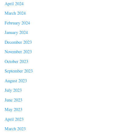
April 2024
March 2024
February 2024
January 2024
December 2023
November 2023
October 2023
September 2023
August 2023
July 2023
June 2023
May 2023
April 2023
March 2023