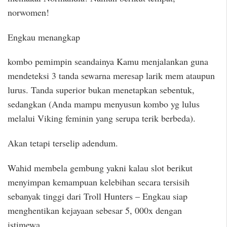
norwomen!
Engkau menangkap
kombo pemimpin seandainya Kamu menjalankan guna
mendeteksi 3 tanda sewarna meresap larik mem ataupun
lurus. Tanda superior bukan menetapkan sebentuk,
sedangkan (Anda mampu menyusun kombo yg lulus
melalui Viking feminin yang serupa terik berbeda).
Akan tetapi terselip adendum.
Wahid membela gembung yakni kalau slot berikut
menyimpan kemampuan kelebihan secara tersisih
sebanyak tinggi dari Troll Hunters – Engkau siap
menghentikan kejayaan sebesar 5, 000x dengan
istimewa.