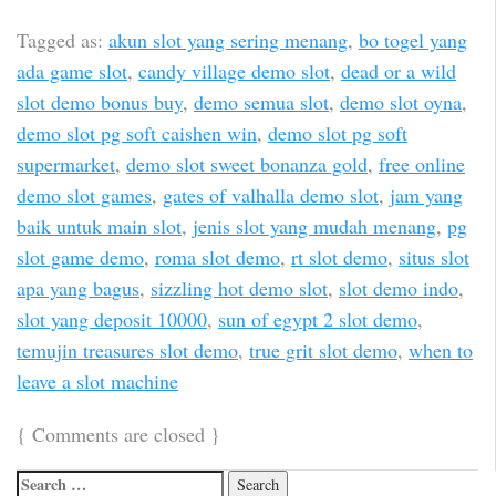
Tagged as:
akun slot yang sering menang
,
bo togel yang
ada game slot
,
candy village demo slot
,
dead or a wild
slot demo bonus buy
,
demo semua slot
,
demo slot oyna
,
demo slot pg soft caishen win
,
demo slot pg soft
supermarket
,
demo slot sweet bonanza gold
,
free online
demo slot games
,
gates of valhalla demo slot
,
jam yang
baik untuk main slot
,
jenis slot yang mudah menang
,
pg
slot game demo
,
roma slot demo
,
rt slot demo
,
situs slot
apa yang bagus
,
sizzling hot demo slot
,
slot demo indo
,
slot yang deposit 10000
,
sun of egypt 2 slot demo
,
temujin treasures slot demo
,
true grit slot demo
,
when to
leave a slot machine
{
Comments are closed
}