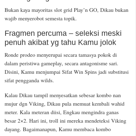
Bukan kaya mayoritas slot grid Play’n GO, Dikau bukan
wajib menyerobot semesta topik.
Fragmen percuma – seleksi meski
penuh akibat yg tahu Kamu jolok
Ronde prodeo menyerupai secara tamasya pokok di
dalam peristiwa gameplay, secara antagonisme sari.
Disini, Kamu menjumpai Sifat Win Spins jadi substitusi
sifat pengganda wilds.
Kalau Dikau tampil menyesatkan sebesar kombo nan
mujur dgn Viking, Dikau pula memuat kembali wahid
meter. Kala meteran diisi, Engkau mengindra ganas
besar 2×2. Hari ini, troll ini mereka mendeteksi Viking
dayang. Bagaimanapun, Kamu membaca kombo