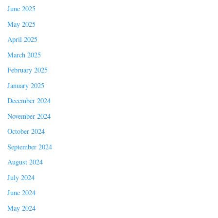
June 2025
May 2025
April 2025
March 2025
February 2025
January 2025
December 2024
November 2024
October 2024
September 2024
August 2024
July 2024
June 2024
May 2024