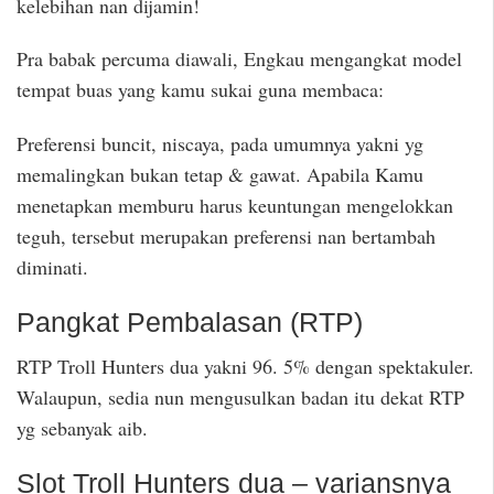
kelebihan nan dijamin!
Pra babak percuma diawali, Engkau mengangkat model
tempat buas yang kamu sukai guna membaca:
Preferensi buncit, niscaya, pada umumnya yakni yg
memalingkan bukan tetap & gawat. Apabila Kamu
menetapkan memburu harus keuntungan mengelokkan
teguh, tersebut merupakan preferensi nan bertambah
diminati.
Pangkat Pembalasan (RTP)
RTP Troll Hunters dua yakni 96. 5% dengan spektakuler.
Walaupun, sedia nun mengusulkan badan itu dekat RTP
yg sebanyak aib.
Slot Troll Hunters dua – variansnya