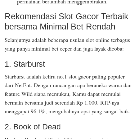
permainan bertambah menggembirakan.
Rekomendasi Slot Gacor Terbaik
bersama Minimal Bet Rendah
Selanjutnya adalah beberapa usulan slot online terbagus
yang punya minimal bet ceper dan juga layak dicoba:
1. Starburst
Starburst adalah keliru no.1 slot gacor paling populer
dari NetEnt. Dengan rancangan apa beraneka warna dan
feature Wild siapa memukau, Kamu dapat memulai
bermain bersama judi serendah Rp 1.000. RTP-nya
menggapai 96.1%, mengubahnya opsi yang sangat baik.
2. Book of Dead