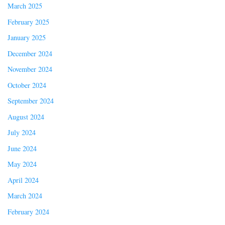
March 2025
February 2025
January 2025
December 2024
November 2024
October 2024
September 2024
August 2024
July 2024
June 2024
May 2024
April 2024
March 2024
February 2024