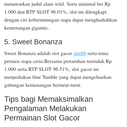
menawarkan judul alam wild. Serta minimal bet Rp
1.000 dan RTP SLOT 96.01%, slot ini dilengkapi
dengan ciri keberuntungan siapa dapat menghadiahkan
kemenangan gigantic.
5. Sweet Bonanza
Sweet Bonanza adalah slot gacor
slot88
serta tema
permen siapa ceria.Bersama pertaruhan terendah Rp
1.000 serta RTP SLOT 96.51%, slot gacor ini
menyediakan fitur Tumble yang dapat mengeluarkan
gabungan kemenangan berturut-turut.
Tips bagi Memaksimalkan
Pengalaman Melakukan
Permainan Slot Gacor