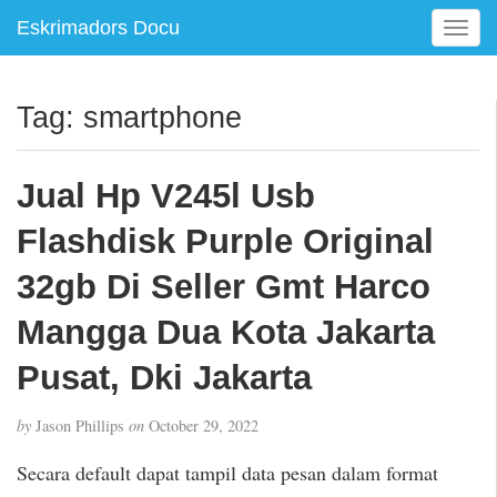
Eskrimadors Docu
T
o
g
g
Tag:
smartphone
l
e
n
Jual Hp V245l Usb
a
v
Flashdisk Purple Original
i
g
32gb Di Seller Gmt Harco
a
Mangga Dua Kota Jakarta
t
i
Pusat, Dki Jakarta
o
n
by
Jason Phillips
on
October 29, 2022
Secara default dapat tampil data pesan dalam format