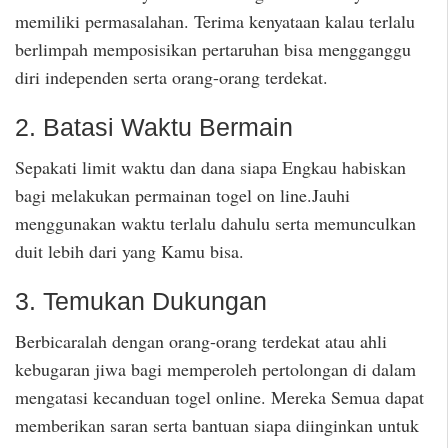
memiliki permasalahan. Terima kenyataan kalau terlalu
berlimpah memposisikan pertaruhan bisa mengganggu
diri independen serta orang-orang terdekat.
2. Batasi Waktu Bermain
Sepakati limit waktu dan dana siapa Engkau habiskan
bagi melakukan permainan togel on line.Jauhi
menggunakan waktu terlalu dahulu serta memunculkan
duit lebih dari yang Kamu bisa.
3. Temukan Dukungan
Berbicaralah dengan orang-orang terdekat atau ahli
kebugaran jiwa bagi memperoleh pertolongan di dalam
mengatasi kecanduan togel online. Mereka Semua dapat
memberikan saran serta bantuan siapa diinginkan untuk