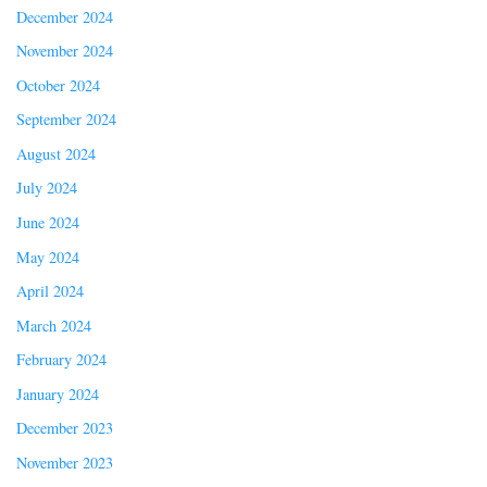
December 2024
November 2024
October 2024
September 2024
August 2024
July 2024
June 2024
May 2024
April 2024
March 2024
February 2024
January 2024
December 2023
November 2023