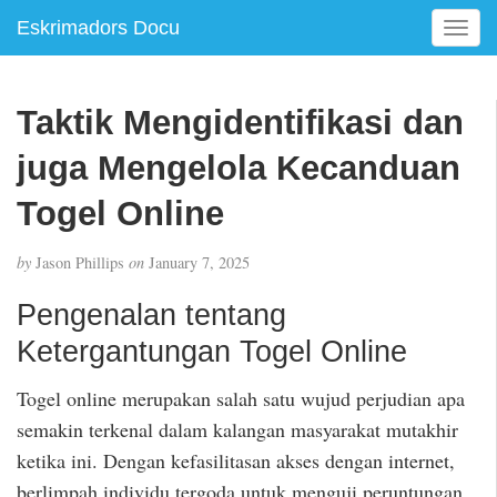
Eskrimadors Docu
T
o
g
g
Taktik Mengidentifikasi dan
l
e
juga Mengelola Kecanduan
n
a
Togel Online
v
i
by
Jason Phillips
on
January 7, 2025
g
a
Pengenalan tentang
t
Ketergantungan Togel Online
i
o
Togel online merupakan salah satu wujud perjudian apa
n
semakin terkenal dalam kalangan masyarakat mutakhir
ketika ini. Dengan kefasilitasan akses dengan internet,
berlimpah individu tergoda untuk menguji peruntungan