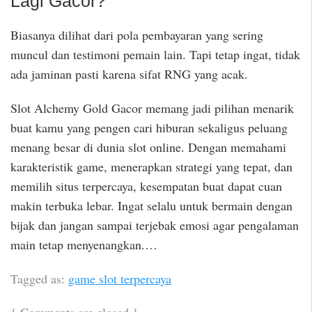
Lagi Gacor?
Biasanya dilihat dari pola pembayaran yang sering
muncul dan testimoni pemain lain. Tapi tetap ingat, tidak
ada jaminan pasti karena sifat RNG yang acak.
Slot Alchemy Gold Gacor memang jadi pilihan menarik
buat kamu yang pengen cari hiburan sekaligus peluang
menang besar di dunia slot online. Dengan memahami
karakteristik game, menerapkan strategi yang tepat, dan
memilih situs terpercaya, kesempatan buat dapat cuan
makin terbuka lebar. Ingat selalu untuk bermain dengan
bijak dan jangan sampai terjebak emosi agar pengalaman
main tetap menyenangkan.…
Tagged as:
game slot terpercaya