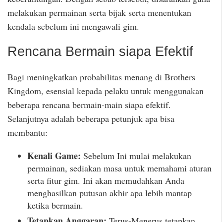
melakukan permainan serta bijak serta menentukan
kendala sebelum ini mengawali gim.
Rencana Bermain siapa Efektif
Bagi meningkatkan probabilitas menang di Brothers
Kingdom, esensial kepada pelaku untuk menggunakan
beberapa rencana bermain-main siapa efektif.
Selanjutnya adalah beberapa petunjuk apa bisa
membantu:
Kenali Game:
Sebelum Ini mulai melakukan
permainan, sediakan masa untuk memahami aturan
serta fitur gim. Ini akan memudahkan Anda
menghasilkan putusan akhir apa lebih mantap
ketika bermain.
Tetapkan Anggaran:
Terus-Menerus tetapkan