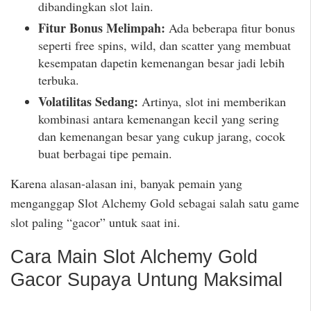
dibandingkan slot lain.
Fitur Bonus Melimpah:
Ada beberapa fitur bonus
seperti free spins, wild, dan scatter yang membuat
kesempatan dapetin kemenangan besar jadi lebih
terbuka.
Volatilitas Sedang:
Artinya, slot ini memberikan
kombinasi antara kemenangan kecil yang sering
dan kemenangan besar yang cukup jarang, cocok
buat berbagai tipe pemain.
Karena alasan-alasan ini, banyak pemain yang
menganggap Slot Alchemy Gold sebagai salah satu game
slot paling “gacor” untuk saat ini.
Cara Main Slot Alchemy Gold
Gacor Supaya Untung Maksimal