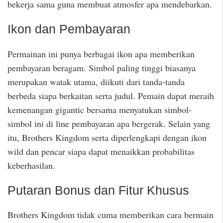
bekerja sama guna membuat atmosfer apa mendebarkan.
Ikon dan Pembayaran
Permainan ini punya berbagai ikon apa memberikan
pembayaran beragam. Simbol paling tinggi biasanya
merupakan watak utama, diikuti dari tanda-tanda
berbeda siapa berkaitan serta judul. Pemain dapat meraih
kemenangan gigantic bersama menyatukan simbol-
simbol ini di line pembayaran apa bergerak. Selain yang
itu, Brothers Kingdom serta diperlengkapi dengan ikon
wild dan pencar siapa dapat menaikkan probabilitas
keberhasilan.
Putaran Bonus dan Fitur Khusus
Brothers Kingdom tidak cuma memberikan cara bermain