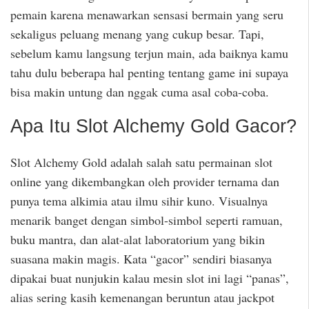
pemain karena menawarkan sensasi bermain yang seru
sekaligus peluang menang yang cukup besar. Tapi,
sebelum kamu langsung terjun main, ada baiknya kamu
tahu dulu beberapa hal penting tentang game ini supaya
bisa makin untung dan nggak cuma asal coba-coba.
Apa Itu Slot Alchemy Gold Gacor?
Slot Alchemy Gold adalah salah satu permainan slot
online yang dikembangkan oleh provider ternama dan
punya tema alkimia atau ilmu sihir kuno. Visualnya
menarik banget dengan simbol-simbol seperti ramuan,
buku mantra, dan alat-alat laboratorium yang bikin
suasana makin magis. Kata “gacor” sendiri biasanya
dipakai buat nunjukin kalau mesin slot ini lagi “panas”,
alias sering kasih kemenangan beruntun atau jackpot