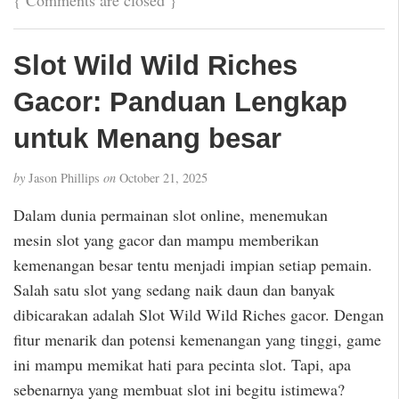
{
Comments are closed
}
Slot Wild Wild Riches
Gacor: Panduan Lengkap
untuk Menang besar
by
Jason Phillips
on
October 21, 2025
Dalam dunia permainan slot online, menemukan
mesin slot yang gacor dan mampu memberikan
kemenangan besar tentu menjadi impian setiap pemain.
Salah satu slot yang sedang naik daun dan banyak
dibicarakan adalah Slot Wild Wild Riches gacor. Dengan
fitur menarik dan potensi kemenangan yang tinggi, game
ini mampu memikat hati para pecinta slot. Tapi, apa
sebenarnya yang membuat slot ini begitu istimewa?