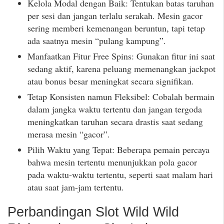
Kelola Modal dengan Baik: Tentukan batas taruhan
per sesi dan jangan terlalu serakah. Mesin gacor
sering memberi kemenangan beruntun, tapi tetap
ada saatnya mesin “pulang kampung”.
Manfaatkan Fitur Free Spins: Gunakan fitur ini saat
sedang aktif, karena peluang memenangkan jackpot
atau bonus besar meningkat secara signifikan.
Tetap Konsisten namun Fleksibel: Cobalah bermain
dalam jangka waktu tertentu dan jangan tergoda
meningkatkan taruhan secara drastis saat sedang
merasa mesin “gacor”.
Pilih Waktu yang Tepat: Beberapa pemain percaya
bahwa mesin tertentu menunjukkan pola gacor
pada waktu-waktu tertentu, seperti saat malam hari
atau saat jam-jam tertentu.
Perbandingan Slot Wild Wild