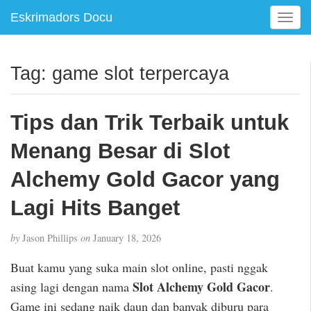
Eskrimadors Docu
T
o
g
g
Tag:
game slot terpercaya
l
e
n
Tips dan Trik Terbaik untuk
a
v
Menang Besar di Slot
i
g
Alchemy Gold Gacor yang
a
Lagi Hits Banget
t
i
o
by
Jason Phillips
on
January 18, 2026
n
Buat kamu yang suka main slot online, pasti nggak
Slot Alchemy Gold Gacor
asing lagi dengan nama
.
Game ini sedang naik daun dan banyak diburu para