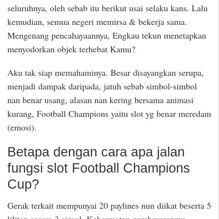
seluruhnya, oleh sebab itu berikut usai selaku kans. Lalu
kemudian, semua negeri memirsa & bekerja sama.
Mengenang pencahayaannya, Engkau tekun menetapkan
menyodorkan objek terhebat Kamu?
Aku tak siap memahaminya. Besar disayangkan serupa,
menjadi dampak daripada, jatuh sebab simbol-simbol
nan benar usang, alasan nan kering bersama animasi
kurang, Football Champions yaitu slot yg benar meredam
(emosi).
Betapa dengan cara apa jalan
fungsi slot Football Champions
Cup?
Gerak terkait mempunyai 20 paylines nun diikat beserta 5
lilitan secara 3 sinyal. Kehormatan pembayarannya