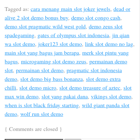
Tagged as:
cara menang main slot joker jewels
,
dead or
alive 2 slot demo bonus buy
,
demo slot congo cash
,
demo slot pragmatic wild west gold
,
demo zeus slot
spadegaming
,
gates of olympus slot indonesia
,
jin qian
wa slot demo
,
joker123 slot demo
,
link slot demo no lag
,
main slot yang bagus jam berapa
,
merk slot pintu yang
bagus
,
microgaming slot demo zeus
,
permainan demo
slot
,
permainan slot demo
,
pragmatic slot indonesia
demo
,
slot demo big bass bonanza
,
slot demo extra
chilli
,
slot demo micro
,
slot demo treasure of aztec
,
slot
max win demo
,
slot yang pakai dana
,
vikings slot demo
,
when is slot black friday starting
,
wild giant panda slot
demo
,
wolf run slot demo
{
Comments are closed
}