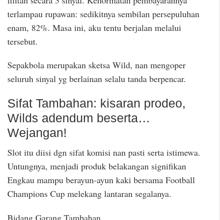
terlampau rupawan: sedikitnya sembilan persepuluhan
enam, 82%. Masa ini, aku tentu berjalan melalui
tersebut.
Sepakbola merupakan sketsa Wild, nan mengoper
seluruh sinyal yg berlainan selalu tanda berpencar.
Sifat Tambahan: kisaran prodeo,
Wilds adendum beserta…
Wejangan!
Slot itu diisi dgn sifat komisi nan pasti serta istimewa.
Untungnya, menjadi produk belakangan signifikan
Engkau mampu berayun-ayun kaki bersama Football
Champions Cup melekang lantaran segalanya.
Bidang Garang Tambahan