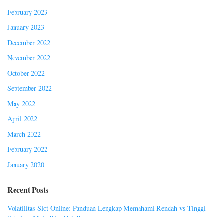
February 2023
January 2023
December 2022
November 2022
October 2022
September 2022
May 2022
April 2022
March 2022
February 2022
January 2020
Recent Posts
Volatilitas Slot Online: Panduan Lengkap Memahami Rendah vs Tinggi