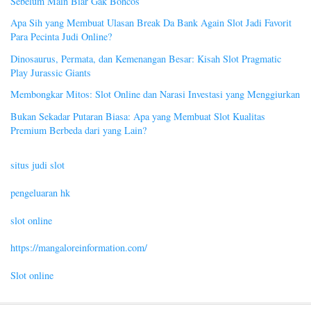
Sebelum Main Biar Gak Boncos
Apa Sih yang Membuat Ulasan Break Da Bank Again Slot Jadi Favorit
Para Pecinta Judi Online?
Dinosaurus, Permata, dan Kemenangan Besar: Kisah Slot Pragmatic
Play Jurassic Giants
Membongkar Mitos: Slot Online dan Narasi Investasi yang Menggiurkan
Bukan Sekadar Putaran Biasa: Apa yang Membuat Slot Kualitas
Premium Berbeda dari yang Lain?
situs judi slot
pengeluaran hk
slot online
https://mangaloreinformation.com/
Slot online