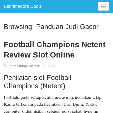
Eskrimadors Docu
T
o
g
g
Browsing: Panduan Judi Gacor
l
e
n
Football Champions Netent
a
v
Review Slot Online
i
g
by
Jason Phillips
on
April 11, 2023
a
t
Penilaian slot Football
i
Champions (Netent)
o
n
Pastilah, pada setiap ketika merayu mencuaikan tetap
Kamu terbenam pada kecintaan Trofi Bumi, & slot
computer didefinisikan sebagai porsi sebab hype ini.