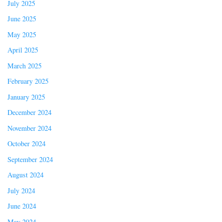
July 2025
June 2025
May 2025
April 2025
March 2025
February 2025
January 2025
December 2024
November 2024
October 2024
September 2024
August 2024
July 2024
June 2024
May 2024