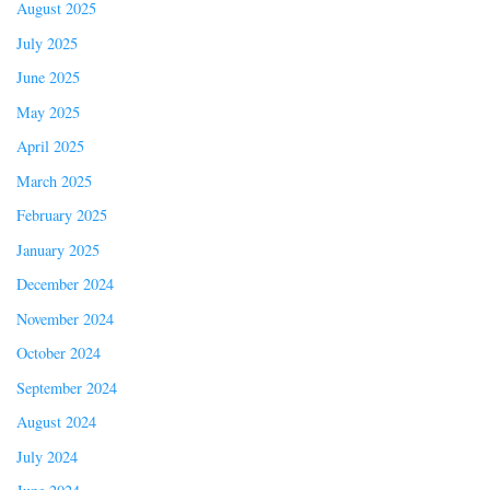
August 2025
July 2025
June 2025
May 2025
April 2025
March 2025
February 2025
January 2025
December 2024
November 2024
October 2024
September 2024
August 2024
July 2024