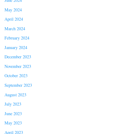
June 2024
May 2024
April 2024
March 2024
February 2024
January 2024
December 2023
November 2023
October 2023
September 2023
August 2023
July 2023
June 2023
May 2023
April 2023