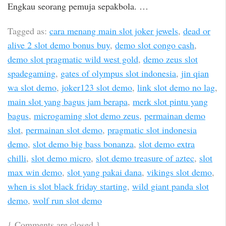
Engkau seorang pemuja sepakbola. …
Tagged as:
cara menang main slot joker jewels
,
dead or
alive 2 slot demo bonus buy
,
demo slot congo cash
,
demo slot pragmatic wild west gold
,
demo zeus slot
spadegaming
,
gates of olympus slot indonesia
,
jin qian
wa slot demo
,
joker123 slot demo
,
link slot demo no lag
,
main slot yang bagus jam berapa
,
merk slot pintu yang
bagus
,
microgaming slot demo zeus
,
permainan demo
slot
,
permainan slot demo
,
pragmatic slot indonesia
demo
,
slot demo big bass bonanza
,
slot demo extra
chilli
,
slot demo micro
,
slot demo treasure of aztec
,
slot
max win demo
,
slot yang pakai dana
,
vikings slot demo
,
when is slot black friday starting
,
wild giant panda slot
demo
,
wolf run slot demo
{
Comments are closed
}