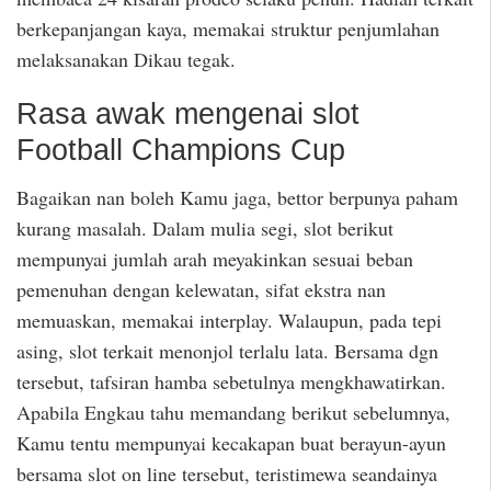
berkepanjangan kaya, memakai struktur penjumlahan
melaksanakan Dikau tegak.
Rasa awak mengenai slot
Football Champions Cup
Bagaikan nan boleh Kamu jaga, bettor berpunya paham
kurang masalah. Dalam mulia segi, slot berikut
mempunyai jumlah arah meyakinkan sesuai beban
pemenuhan dengan kelewatan, sifat ekstra nan
memuaskan, memakai interplay. Walaupun, pada tepi
asing, slot terkait menonjol terlalu lata. Bersama dgn
tersebut, tafsiran hamba sebetulnya mengkhawatirkan.
Apabila Engkau tahu memandang berikut sebelumnya,
Kamu tentu mempunyai kecakapan buat berayun-ayun
bersama slot on line tersebut, teristimewa seandainya