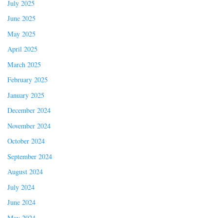
July 2025
June 2025
May 2025
April 2025
March 2025
February 2025
January 2025
December 2024
November 2024
October 2024
September 2024
August 2024
July 2024
June 2024
May 2024