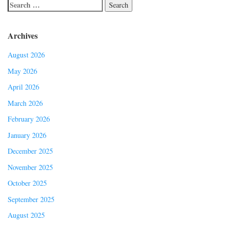
Archives
August 2026
May 2026
April 2026
March 2026
February 2026
January 2026
December 2025
November 2025
October 2025
September 2025
August 2025