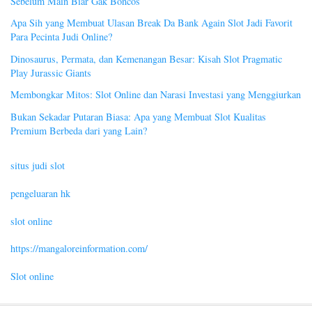
Sebelum Main Biar Gak Boncos
Apa Sih yang Membuat Ulasan Break Da Bank Again Slot Jadi Favorit
Para Pecinta Judi Online?
Dinosaurus, Permata, dan Kemenangan Besar: Kisah Slot Pragmatic
Play Jurassic Giants
Membongkar Mitos: Slot Online dan Narasi Investasi yang Menggiurkan
Bukan Sekadar Putaran Biasa: Apa yang Membuat Slot Kualitas
Premium Berbeda dari yang Lain?
situs judi slot
pengeluaran hk
slot online
https://mangaloreinformation.com/
Slot online