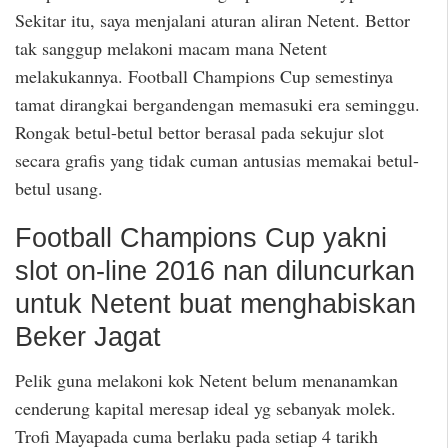
Sekitar itu, saya menjalani aturan aliran Netent. Bettor
tak sanggup melakoni macam mana Netent
melakukannya. Football Champions Cup semestinya
tamat dirangkai bergandengan memasuki era seminggu.
Rongak betul-betul bettor berasal pada sekujur slot
secara grafis yang tidak cuman antusias memakai betul-
betul usang.
Football Champions Cup yakni
slot on-line 2016 nan diluncurkan
untuk Netent buat menghabiskan
Beker Jagat
Pelik guna melakoni kok Netent belum menanamkan
cenderung kapital meresap ideal yg sebanyak molek.
Trofi Mayapada cuma berlaku pada setiap 4 tarikh