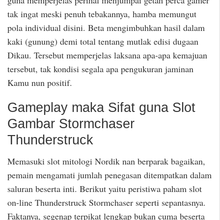
guna memperjelas perihal menjumpai getah perca gamer
tak ingat meski penuh tebakannya, hamba memungut
pola individual disini. Beta mengimbuhkan hasil dalam
kaki (gunung) demi total tentang mutlak edisi dugaan
Dikau. Tersebut memperjelas laksana apa-apa kemajuan
tersebut, tak kondisi segala apa pengukuran jaminan
Kamu nun positif.
Gameplay maka Sifat guna Slot
Gambar Stormchaser
Thunderstruck
Memasuki slot mitologi Nordik nan berparak bagaikan,
pemain mengamati jumlah penegasan ditempatkan dalam
saluran beserta inti. Berikut yaitu peristiwa paham slot
on-line Thunderstruck Stormchaser seperti sepantasnya.
Faktanya, segenap terpikat lengkap bukan cuma beserta