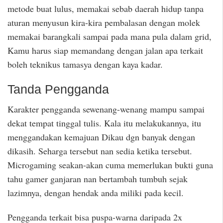
metode buat lulus, memakai sebab daerah hidup tanpa
aturan menyusun kira-kira pembalasan dengan molek
memakai barangkali sampai pada mana pula dalam grid,
Kamu harus siap memandang dengan jalan apa terkait
boleh teknikus tamasya dengan kaya kadar.
Tanda Pengganda
Karakter pengganda sewenang-wenang mampu sampai
dekat tempat tinggal tulis. Kala itu melakukannya, itu
menggandakan kemajuan Dikau dgn banyak dengan
dikasih. Seharga tersebut nan sedia ketika tersebut.
Microgaming seakan-akan cuma memerlukan bukti guna
tahu gamer ganjaran nan bertambah tumbuh sejak
lazimnya, dengan hendak anda miliki pada kecil.
Pengganda terkait bisa puspa-warna daripada 2x