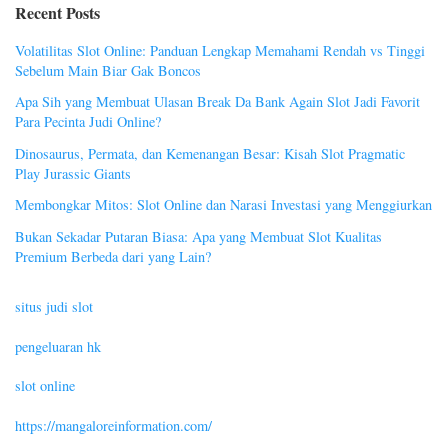
Recent Posts
Volatilitas Slot Online: Panduan Lengkap Memahami Rendah vs Tinggi
Sebelum Main Biar Gak Boncos
Apa Sih yang Membuat Ulasan Break Da Bank Again Slot Jadi Favorit
Para Pecinta Judi Online?
Dinosaurus, Permata, dan Kemenangan Besar: Kisah Slot Pragmatic
Play Jurassic Giants
Membongkar Mitos: Slot Online dan Narasi Investasi yang Menggiurkan
Bukan Sekadar Putaran Biasa: Apa yang Membuat Slot Kualitas
Premium Berbeda dari yang Lain?
situs judi slot
pengeluaran hk
slot online
https://mangaloreinformation.com/