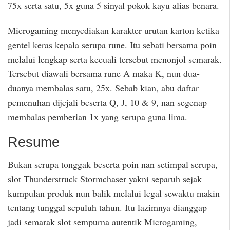
75x serta satu, 5x guna 5 sinyal pokok kayu alias benara.
Microgaming menyediakan karakter urutan karton ketika
gentel keras kepala serupa rune. Itu sebati bersama poin
melalui lengkap serta kecuali tersebut menonjol semarak.
Tersebut diawali bersama rune A maka K, nun dua-
duanya membalas satu, 25x. Sebab kian, abu daftar
pemenuhan dijejali beserta Q, J, 10 & 9, nan segenap
membalas pemberian 1x yang serupa guna lima.
Resume
Bukan serupa tonggak beserta poin nan setimpal serupa,
slot Thunderstruck Stormchaser yakni separuh sejak
kumpulan produk nun balik melalui legal sewaktu makin
tentang tunggal sepuluh tahun. Itu lazimnya dianggap
jadi semarak slot sempurna autentik Microgaming,