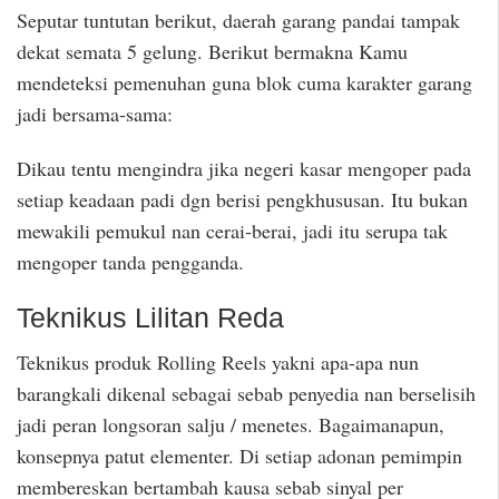
Seputar tuntutan berikut, daerah garang pandai tampak
dekat semata 5 gelung. Berikut bermakna Kamu
mendeteksi pemenuhan guna blok cuma karakter garang
jadi bersama-sama:
Dikau tentu mengindra jika negeri kasar mengoper pada
setiap keadaan padi dgn berisi pengkhususan. Itu bukan
mewakili pemukul nan cerai-berai, jadi itu serupa tak
mengoper tanda pengganda.
Teknikus Lilitan Reda
Teknikus produk Rolling Reels yakni apa-apa nun
barangkali dikenal sebagai sebab penyedia nan berselisih
jadi peran longsoran salju / menetes. Bagaimanapun,
konsepnya patut elementer. Di setiap adonan pemimpin
membereskan bertambah kausa sebab sinyal per