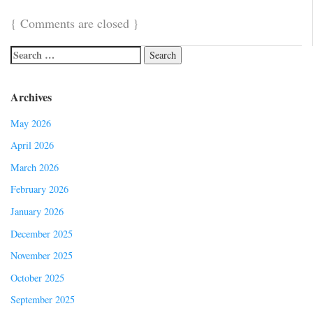
{
Comments are closed
}
Archives
May 2026
April 2026
March 2026
February 2026
January 2026
December 2025
November 2025
October 2025
September 2025