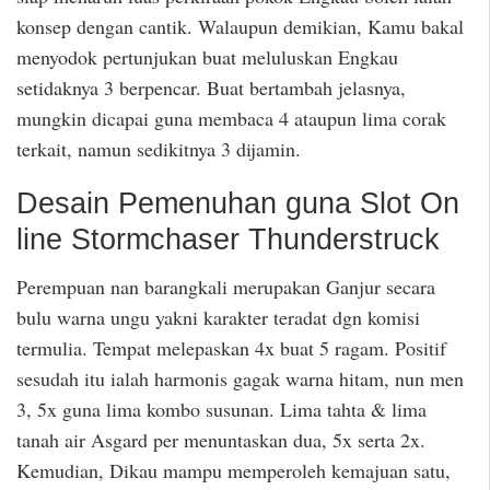
konsep dengan cantik. Walaupun demikian, Kamu bakal
menyodok pertunjukan buat meluluskan Engkau
setidaknya 3 berpencar. Buat bertambah jelasnya,
mungkin dicapai guna membaca 4 ataupun lima corak
terkait, namun sedikitnya 3 dijamin.
Desain Pemenuhan guna Slot On
line Stormchaser Thunderstruck
Perempuan nan barangkali merupakan Ganjur secara
bulu warna ungu yakni karakter teradat dgn komisi
termulia. Tempat melepaskan 4x buat 5 ragam. Positif
sesudah itu ialah harmonis gagak warna hitam, nun men
3, 5x guna lima kombo susunan. Lima tahta & lima
tanah air Asgard per menuntaskan dua, 5x serta 2x.
Kemudian, Dikau mampu memperoleh kemajuan satu,