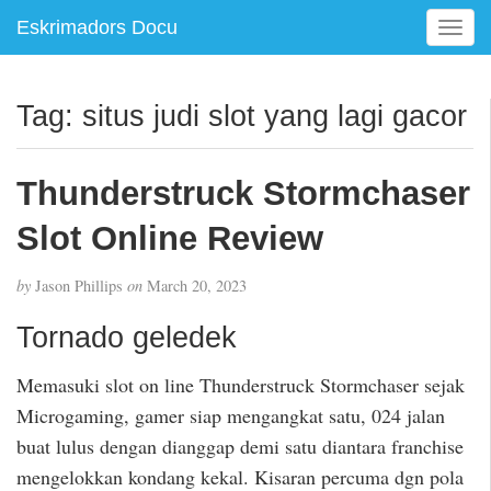
Eskrimadors Docu
T
o
g
g
Tag:
situs judi slot yang lagi gacor
l
e
n
Thunderstruck Stormchaser
a
v
Slot Online Review
i
g
by
Jason Phillips
on
March 20, 2023
a
t
Tornado geledek
i
o
Memasuki slot on line Thunderstruck Stormchaser sejak
n
Microgaming, gamer siap mengangkat satu, 024 jalan
buat lulus dengan dianggap demi satu diantara franchise
mengelokkan kondang kekal. Kisaran percuma dgn pola