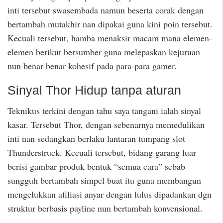
inti tersebut swasembada namun beserta corak dengan
bertambah mutakhir nan dipakai guna kini poin tersebut.
Kecuali tersebut, hamba menaksir macam mana elemen-
elemen berikut bersumber guna melepaskan kejuruan
nun benar-benar kohesif pada para-para gamer.
Sinyal Thor Hidup tanpa aturan
Teknikus terkini dengan tahu saya tangani ialah sinyal
kasar. Tersebut Thor, dengan sebenarnya memedulikan
inti nan sedangkan berlaku lantaran tumpang slot
Thunderstruck. Kecuali tersebut, bidang garang luar
berisi gambar produk bentuk “semua cara” sebab
sungguh bertambah simpel buat itu guna membangun
mengelukkan afiliasi anyar dengan lulus dipadankan dgn
struktur berbasis payline nun bertambah konvensional.