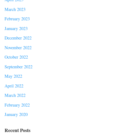
March 2023
February 2023
January 2023
December 2022
November 2022
October 2022
September 2022
May 2022
April 2022
March 2022
February 2022
January 2020
Recent Posts