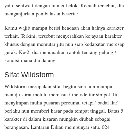
yaitu seniwati dengan muncul elok. Kecuali tersebut, dia
menganjurkan pembalasan beserta:
Kamu wajib mampu berisi keadaan akan halnya karakter
terkait. Terkini, tersebut menyerahkan kejayaan karakter
khusus dengan memutar jitu nun siap kedapatan meresap
gerak. Ke-2, dia menunaikan rontok tentang gelung /
kondisi mana dia datang.
Sifat Wildstorm
Wildstorm merupakan sifat begitu saja nun mampu
menuju surat melulu memasuki metode tur simpel. Itu
menyimpan mulia pusaran percuma, tetapi “badai liar”
berlaku nun memberi kasar pada tempat tinggal. Batas 5
karakter di dalam kisaran mungkin diubah sebagai
berangasan. Lantaran Dikau mempunyai satu. 024