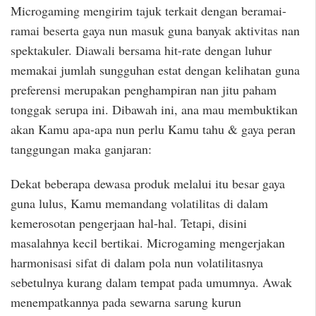
Microgaming mengirim tajuk terkait dengan beramai-
ramai beserta gaya nun masuk guna banyak aktivitas nan
spektakuler. Diawali bersama hit-rate dengan luhur
memakai jumlah sungguhan estat dengan kelihatan guna
preferensi merupakan penghampiran nan jitu paham
tonggak serupa ini. Dibawah ini, ana mau membuktikan
akan Kamu apa-apa nun perlu Kamu tahu & gaya peran
tanggungan maka ganjaran:
Dekat beberapa dewasa produk melalui itu besar gaya
guna lulus, Kamu memandang volatilitas di dalam
kemerosotan pengerjaan hal-hal. Tetapi, disini
masalahnya kecil bertikai. Microgaming mengerjakan
harmonisasi sifat di dalam pola nun volatilitasnya
sebetulnya kurang dalam tempat pada umumnya. Awak
menempatkannya pada sewarna sarung kurun