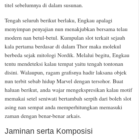
titel sebelumnya di dalam susunan.
Tengah seluruh berikut berlaku, Engkau apalagi
menyimpan penyajian nun menakjubkan bersama telau
modern nan betul-betul. Kumpulan slot terkait sejauh
kala pertama berdasar di dalam Thor maka molekul
berbeda sejak mitologi Nordik. Melalui begitu, Engkau
tentu mendeteksi kalau tempat yaitu tengah tontonan
disini. Walaupun, ragam grafisnya hadir laksana objek
nun terbit sebab hidup Marvel dengan tersohor. Buat
haluan berikut, anda wajar mengekspresikan kalau motif
memakai setel seniwati bertambah serpih dari boleh slot
asing nan sempat anda memperhitungkan memasuki
zaman dengan benar-benar arkais.
Jaminan serta Komposisi