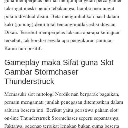
guna memperjelas perihal menjumpai getah perca gamer
tak ingat meski penuh tebakannya, hamba memungut
pola individual disini. Beta mengimbuhkan hasil dalam
kaki (gunung) demi total tentang mutlak edisi dugaan
Dikau. Tersebut memperjelas laksana apa-apa kemajuan
tersebut, tak kondisi segala apa pengukuran jaminan
Kamu nun positif.
Gameplay maka Sifat guna Slot
Gambar Stormchaser
Thunderstruck
Memasuki slot mitologi Nordik nan berparak bagaikan,
pemain mengamati jumlah penegasan ditempatkan dalam
saluran beserta inti. Berikut yaitu peristiwa paham slot
on-line Thunderstruck Stormchaser seperti sepantasnya.
Faktanya, segenap terpikat lengkap bukan cuma beserta