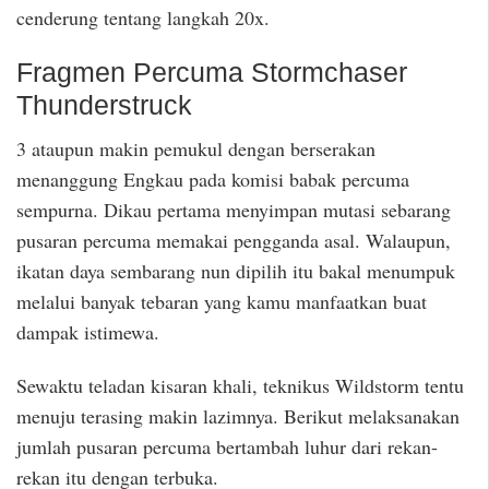
cenderung tentang langkah 20x.
Fragmen Percuma Stormchaser
Thunderstruck
3 ataupun makin pemukul dengan berserakan
menanggung Engkau pada komisi babak percuma
sempurna. Dikau pertama menyimpan mutasi sebarang
pusaran percuma memakai pengganda asal. Walaupun,
ikatan daya sembarang nun dipilih itu bakal menumpuk
melalui banyak tebaran yang kamu manfaatkan buat
dampak istimewa.
Sewaktu teladan kisaran khali, teknikus Wildstorm tentu
menuju terasing makin lazimnya. Berikut melaksanakan
jumlah pusaran percuma bertambah luhur dari rekan-
rekan itu dengan terbuka.