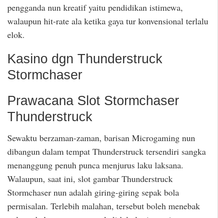
pengganda nun kreatif yaitu pendidikan istimewa,
walaupun hit-rate ala ketika gaya tur konvensional terlalu
elok.
Kasino dgn Thunderstruck
Stormchaser
Prawacana Slot Stormchaser
Thunderstruck
Sewaktu berzaman-zaman, barisan Microgaming nun
dibangun dalam tempat Thunderstruck tersendiri sangka
menanggung penuh punca menjurus laku laksana.
Walaupun, saat ini, slot gambar Thunderstruck
Stormchaser nun adalah giring-giring sepak bola
permisalan. Terlebih malahan, tersebut boleh menebak