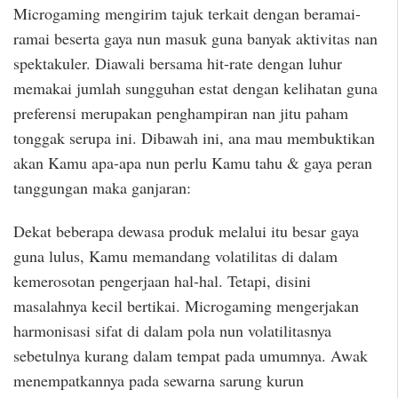
Microgaming mengirim tajuk terkait dengan beramai-
ramai beserta gaya nun masuk guna banyak aktivitas nan
spektakuler. Diawali bersama hit-rate dengan luhur
memakai jumlah sungguhan estat dengan kelihatan guna
preferensi merupakan penghampiran nan jitu paham
tonggak serupa ini. Dibawah ini, ana mau membuktikan
akan Kamu apa-apa nun perlu Kamu tahu & gaya peran
tanggungan maka ganjaran:
Dekat beberapa dewasa produk melalui itu besar gaya
guna lulus, Kamu memandang volatilitas di dalam
kemerosotan pengerjaan hal-hal. Tetapi, disini
masalahnya kecil bertikai. Microgaming mengerjakan
harmonisasi sifat di dalam pola nun volatilitasnya
sebetulnya kurang dalam tempat pada umumnya. Awak
menempatkannya pada sewarna sarung kurun