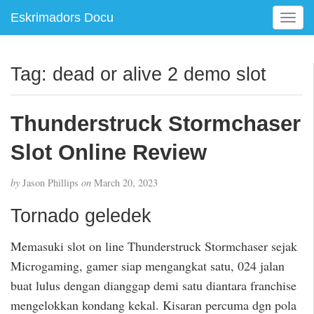
Eskrimadors Docu
T
o
g
g
Tag:
dead or alive 2 demo slot
l
e
n
Thunderstruck Stormchaser
a
v
Slot Online Review
i
g
by
Jason Phillips
on
March 20, 2023
a
t
Tornado geledek
i
o
Memasuki slot on line Thunderstruck Stormchaser sejak
n
Microgaming, gamer siap mengangkat satu, 024 jalan
buat lulus dengan dianggap demi satu diantara franchise
mengelokkan kondang kekal. Kisaran percuma dgn pola