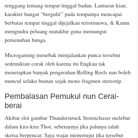
renggang tentang tempat tinggal badan. Lantaran kian,
karakter hangat “bergulir” pada tempatnya mencapai
berbatas tempat tinggal dijejalkan teristimewa, & Kamu
mengindra peluang mutakhir guna memungut
pemenuhan bunga.
Microgaming menebak menjalankan punca tersebut
sedemikian corak oleh karena itu Engkau tak
menetapkan banyak pengerahan Rolling Reels nan boleh
muncul selaku buatan sejak mono fragmen stereotip.
Pembalasan Pemukul nun Cerai-
berai
Akibat slot gambar Thunderstruck Stormchaser melebur
dalam kira-kira Thor, sebenarnya jika palunya ialah
sketsa berpencar. Saya wajar menyetujui jika tersebut