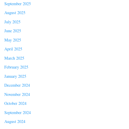
September 2025
August 2025
July 2025
June 2025
May 2025
April 2025
March 2025
February 2025
January 2025
December 2024
November 2024
October 2024
September 2024
August 2024