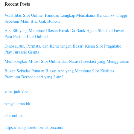
Recent Posts
Volatilitas Slot Online: Panduan Lengkap Memahami Rendah vs Tinggi
Sebelum Main Biar Gak Boncos
Apa Sih yang Membuat Ulasan Break Da Bank Again Slot Jadi Favorit
Para Pecinta Judi Online?
Dinosaurus, Permata, dan Kemenangan Besar: Kisah Slot Pragmatic
Play Jurassic Giants
Membongkar Mitos: Slot Online dan Narasi Investasi yang Menggiurkan
Bukan Sekadar Putaran Biasa: Apa yang Membuat Slot Kualitas
Premium Berbeda dari yang Lain?
situs judi slot
pengeluaran hk
slot online
https://mangaloreinformation.com/