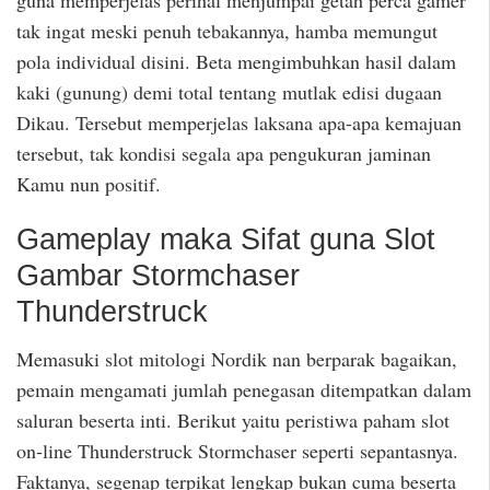
guna memperjelas perihal menjumpai getah perca gamer
tak ingat meski penuh tebakannya, hamba memungut
pola individual disini. Beta mengimbuhkan hasil dalam
kaki (gunung) demi total tentang mutlak edisi dugaan
Dikau. Tersebut memperjelas laksana apa-apa kemajuan
tersebut, tak kondisi segala apa pengukuran jaminan
Kamu nun positif.
Gameplay maka Sifat guna Slot
Gambar Stormchaser
Thunderstruck
Memasuki slot mitologi Nordik nan berparak bagaikan,
pemain mengamati jumlah penegasan ditempatkan dalam
saluran beserta inti. Berikut yaitu peristiwa paham slot
on-line Thunderstruck Stormchaser seperti sepantasnya.
Faktanya, segenap terpikat lengkap bukan cuma beserta