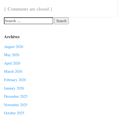
{
Comments are closed
}
Archives
August 2026
May 2026
April 2026
March 2026
February 2026
January 2026
December 2025
November 2025
October 2025