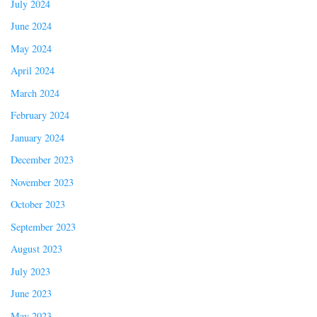
July 2024
June 2024
May 2024
April 2024
March 2024
February 2024
January 2024
December 2023
November 2023
October 2023
September 2023
August 2023
July 2023
June 2023
May 2023