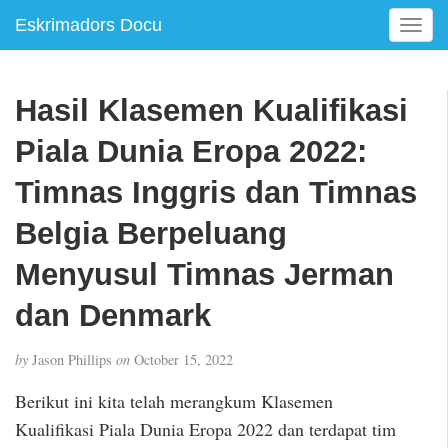
Eskrimadors Docu
T
o
g
g
Hasil Klasemen Kualifikasi
l
e
Piala Dunia Eropa 2022:
n
a
Timnas Inggris dan Timnas
v
Belgia Berpeluang
i
g
Menyusul Timnas Jerman
a
t
dan Denmark
i
o
n
by
Jason Phillips
on
October 15, 2022
Berikut ini kita telah merangkum Klasemen
Kualifikasi Piala Dunia Eropa 2022 dan terdapat tim