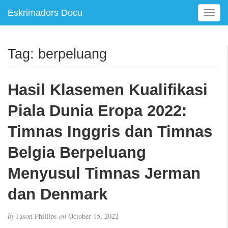
Eskrimadors Docu
T
o
g
g
Tag:
berpeluang
l
e
n
Hasil Klasemen Kualifikasi
a
v
Piala Dunia Eropa 2022:
i
g
Timnas Inggris dan Timnas
a
Belgia Berpeluang
t
i
Menyusul Timnas Jerman
o
n
dan Denmark
by
Jason Phillips
on
October 15, 2022