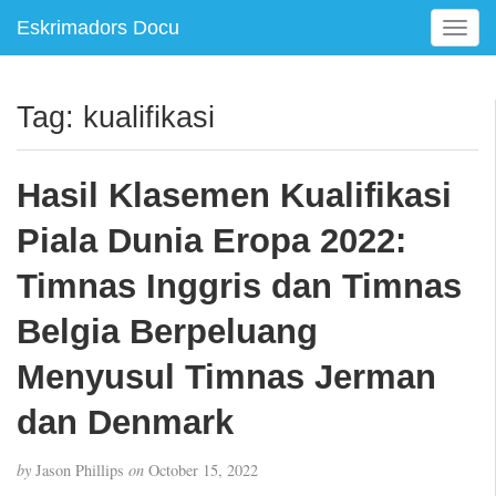
Eskrimadors Docu
T
o
g
g
Tag:
kualifikasi
l
e
n
Hasil Klasemen Kualifikasi
a
v
Piala Dunia Eropa 2022:
i
g
Timnas Inggris dan Timnas
a
Belgia Berpeluang
t
i
Menyusul Timnas Jerman
o
n
dan Denmark
by
Jason Phillips
on
October 15, 2022