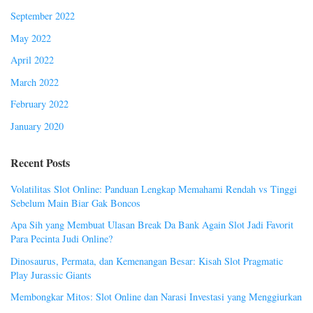
September 2022
May 2022
April 2022
March 2022
February 2022
January 2020
Recent Posts
Volatilitas Slot Online: Panduan Lengkap Memahami Rendah vs Tinggi
Sebelum Main Biar Gak Boncos
Apa Sih yang Membuat Ulasan Break Da Bank Again Slot Jadi Favorit
Para Pecinta Judi Online?
Dinosaurus, Permata, dan Kemenangan Besar: Kisah Slot Pragmatic
Play Jurassic Giants
Membongkar Mitos: Slot Online dan Narasi Investasi yang Menggiurkan