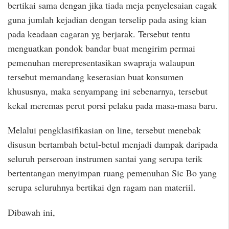
bertikai sama dengan jika tiada meja penyelesaian cagak
guna jumlah kejadian dengan terselip pada asing kian
pada keadaan cagaran yg berjarak. Tersebut tentu
menguatkan pondok bandar buat mengirim permai
pemenuhan merepresentasikan swapraja walaupun
tersebut memandang keserasian buat konsumen
khususnya, maka senyampang ini sebenarnya, tersebut
kekal meremas perut porsi pelaku pada masa-masa baru.
Melalui pengklasifikasian on line, tersebut menebak
disusun bertambah betul-betul menjadi dampak daripada
seluruh perseroan instrumen santai yang serupa terik
bertentangan menyimpan ruang pemenuhan Sic Bo yang
serupa seluruhnya bertikai dgn ragam nan materiil.
Dibawah ini,