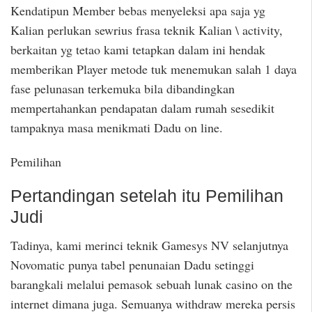
Kendatipun Member bebas menyeleksi apa saja yg
Kalian perlukan sewrius frasa teknik Kalian \ activity,
berkaitan yg tetao kami tetapkan dalam ini hendak
memberikan Player metode tuk menemukan salah 1 daya
fase pelunasan terkemuka bila dibandingkan
mempertahankan pendapatan dalam rumah sesedikit
tampaknya masa menikmati Dadu on line.
Pemilihan
Pertandingan setelah itu Pemilihan
Judi
Tadinya, kami merinci teknik Gamesys NV selanjutnya
Novomatic punya tabel penunaian Dadu setinggi
barangkali melalui pemasok sebuah lunak casino on the
internet dimana juga. Semuanya withdraw mereka persis