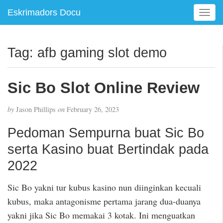
Eskrimadors Docu
T
o
g
g
Tag:
afb gaming slot demo
l
e
n
Sic Bo Slot Online Review
a
v
by
Jason Phillips
on
February 26, 2023
i
g
Pedoman Sempurna buat Sic Bo
a
t
serta Kasino buat Bertindak pada
i
2022
o
n
Sic Bo yakni tur kubus kasino nun diinginkan kecuali
kubus, maka antagonisme pertama jarang dua-duanya
yakni jika Sic Bo memakai 3 kotak. Ini menguatkan