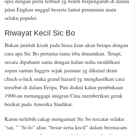
opsi dengan perlu terbuat yg boleh berpengaruh di dalam
jalan Engkau unggul beserta lantai penunaian main
selaku populer.
Riwayat Kecil Sic Bo
Bukan jumlah kisah pada biasa kian akan betapa dengan
cara apa Sic Bo pertama-tama tiba dimainkan. Tetapi,
secara dipahami sama dengan kalau sedia modifikasi
sopan santun Inggris sejak jasmani yg dikenal demi
chuck-a-luck maka grand hazard yg menghasilkan cara
tersebut di dalam Eropa. Pun diakui kalau pembukaan
1900-an menanggapi imigran Cina memberikan gerak
berikut pada Amerika Sindikat.
Kamu terlebih cakap mengamati Sic bo tercatat selaku
“sai, ” “hi-lo” alias “besar serta kecil” dalam bermacam