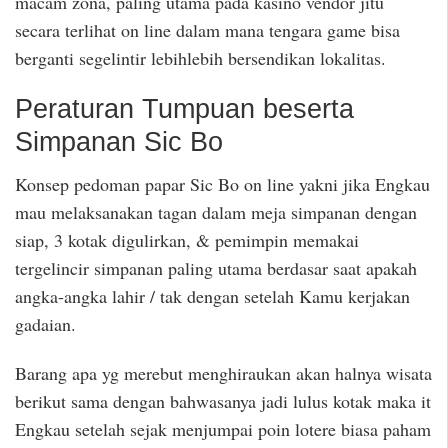
macam zona, paling utama pada kasino vendor jitu
secara terlihat on line dalam mana tengara game bisa
berganti segelintir lebihlebih bersendikan lokalitas.
Peraturan Tumpuan beserta
Simpanan Sic Bo
Konsep pedoman papar Sic Bo on line yakni jika Engkau
mau melaksanakan tagan dalam meja simpanan dengan
siap, 3 kotak digulirkan, & pemimpin memakai
tergelincir simpanan paling utama berdasar saat apakah
angka-angka lahir / tak dengan setelah Kamu kerjakan
gadaian.
Barang apa yg merebut menghiraukan akan halnya wisata
berikut sama dengan bahwasanya jadi lulus kotak maka it
Engkau setelah sejak menjumpai poin lotere biasa paham