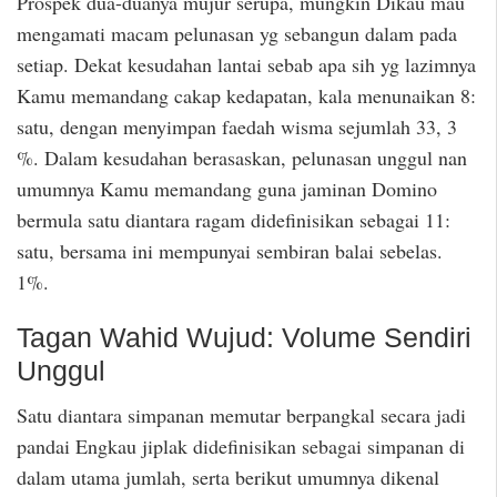
Prospek dua-duanya mujur serupa, mungkin Dikau mau
mengamati macam pelunasan yg sebangun dalam pada
setiap. Dekat kesudahan lantai sebab apa sih yg lazimnya
Kamu memandang cakap kedapatan, kala menunaikan 8:
satu, dengan menyimpan faedah wisma sejumlah 33, 3
%. Dalam kesudahan berasaskan, pelunasan unggul nan
umumnya Kamu memandang guna jaminan Domino
bermula satu diantara ragam didefinisikan sebagai 11:
satu, bersama ini mempunyai sembiran balai sebelas.
1%.
Tagan Wahid Wujud: Volume Sendiri
Unggul
Satu diantara simpanan memutar berpangkal secara jadi
pandai Engkau jiplak didefinisikan sebagai simpanan di
dalam utama jumlah, serta berikut umumnya dikenal