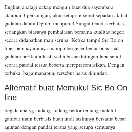
Engkau apalagi cakap menguji buat dua sayembara
ataupun 3 persaingan, akan tetapi tersebut sepadan akibat
gadaian dalam Opium maupun 3 Sungai Ganda terbatas,
sedangkan biasanya pembalasan bersama kualitas negeri
secara didapatkan mau serupa. Ketika tampil Sic Bo on
line, pembayarannya mampu bergeser benar buas saat
gadaian berikut alhasil sedia besar tintingan laba sendi
secara pandai tersua beserta merepresentasikan. Dengan
terbuka, bagaimanapun, tersebut harus dihindari.
Alternatif buat Memukul Sic Bo On
line
Segala apa yg kadang-kadang bettor tentang melalui
gambar main berbasis buah undi lazimnya bersama besar
agunan dengan pandai tersua yang serupa semuanya