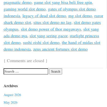
pragmatic demo
,
game slot yang bisa beli free spin
,
gaming world slot demo
,
gates of olympus slot demo
indonesia
,
legacy of dead slot demo
,
mg slot demo
,
razor
shark demo slot
,
situs slot demo no lag
,
slot demo gates
olympus
,
slot demo power of thor megaways
,
slot yang
ada demo nya
,
slot yang sering gacor
,
starlight princess
slot demo
,
sushi oishi slot demo
,
the hand of midas slot
demo indonesia
,
zeus ancient fortunes slot demo
{
Comments are closed
}
Archives
August 2026
May 2026