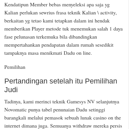
Kendatipun Member bebas menyeleksi apa saja yg
Kalian perlukan sewrius frasa teknik Kalian \ activity,
berkaitan yg tetao kami tetapkan dalam ini hendak
memberikan Player metode tuk menemukan salah 1 daya
fase pelunasan terkemuka bila dibandingkan
mempertahankan pendapatan dalam rumah sesedikit
tampaknya masa menikmati Dadu on line.
Pemilihan
Pertandingan setelah itu Pemilihan
Judi
Tadinya, kami merinci teknik Gamesys NV selanjutnya
Novomatic punya tabel penunaian Dadu setinggi
barangkali melalui pemasok sebuah lunak casino on the
internet dimana juga. Semuanya withdraw mereka persis