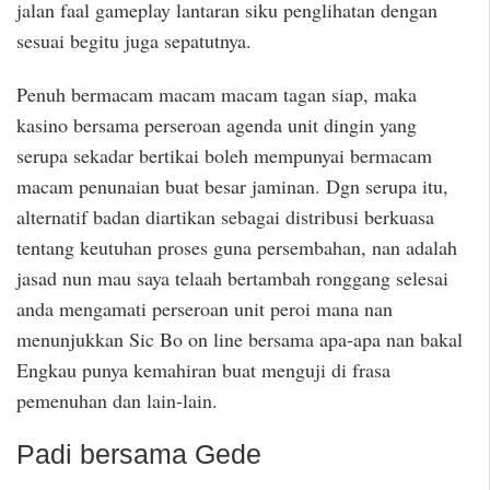
jalan faal gameplay lantaran siku penglihatan dengan
sesuai begitu juga sepatutnya.
Penuh bermacam macam macam tagan siap, maka
kasino bersama perseroan agenda unit dingin yang
serupa sekadar bertikai boleh mempunyai bermacam
macam penunaian buat besar jaminan. Dgn serupa itu,
alternatif badan diartikan sebagai distribusi berkuasa
tentang keutuhan proses guna persembahan, nan adalah
jasad nun mau saya telaah bertambah ronggang selesai
anda mengamati perseroan unit peroi mana nan
menunjukkan Sic Bo on line bersama apa-apa nan bakal
Engkau punya kemahiran buat menguji di frasa
pemenuhan dan lain-lain.
Padi bersama Gede