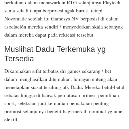
berkaitan dalam menawarkan RTG selanjutnya Playtech
sama sekali tanpa berprofesi agak buruk, tetapi
Novomatic setelah itu Gamesys NV berposisi di dalam
asociación mereka sendiri \ menyodorkan skala sebanyak
dalam mereka dapat pada rekreasi tersebut.
Muslihat Dadu Terkemuka yg
Tersedia
Dikarenakan sifat terbatas dri games sekarang \ bet
dalam menghasilkan ditemukan, lumayan enteng akan
menetapkan siasat terulung utk Dadu. Mereka betul-betul
sebatas hingga di banyak pemutusan primer: pemilihan
sport, seleksian judi kemudian pemakaian penting
promosi selanjutnya benefit bagi meraih nominal yg amet
efektif.