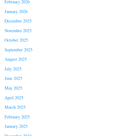
February 2026
January 2026
December 2025
November 2025
October 2025
September 2025
August 2025
July 2025
June 2025
May 2025
April 2025
March 2025
February 2025
January 2025
December 2024