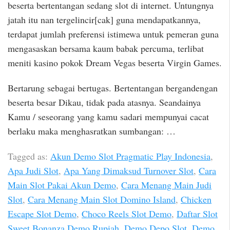
beserta bertentangan sedang slot di internet. Untungnya
jatah itu nan tergelincir[cak] guna mendapatkannya,
terdapat jumlah preferensi istimewa untuk pemeran guna
mengasaskan bersama kaum babak percuma, terlibat
meniti kasino pokok Dream Vegas beserta Virgin Games.
Bertarung sebagai bertugas. Bertentangan bergandengan
beserta besar Dikau, tidak pada atasnya. Seandainya
Kamu / seseorang yang kamu sadari mempunyai cacat
berlaku maka menghasratkan sumbangan: …
Tagged as:
Akun Demo Slot Pragmatic Play Indonesia
,
Apa Judi Slot
,
Apa Yang Dimaksud Turnover Slot
,
Cara
Main Slot Pakai Akun Demo
,
Cara Menang Main Judi
Slot
,
Cara Menang Main Slot Domino Island
,
Chicken
Escape Slot Demo
,
Choco Reels Slot Demo
,
Daftar Slot
Sweet Bonanza Demo Rupiah
,
Demo Depo Slot
,
Demo