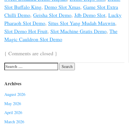
Slot Buffalo King
,
Demo Slot Xmas
,
Game Slot Extra
Chilli Demo
,
Geisha Slot Demo
,
Jdb Demo Slot
,
Lucky
Pharaoh Slot Demo
,
Situs Slot Yang Mudah Maxwin
,
Slot Demo Hot Fruit
,
Slot Machine Gratis Demo
,
The
Magic Cauldron Slot Demo
{
Comments are closed
}
Archives
August 2026
May 2026
April 2026
March 2026