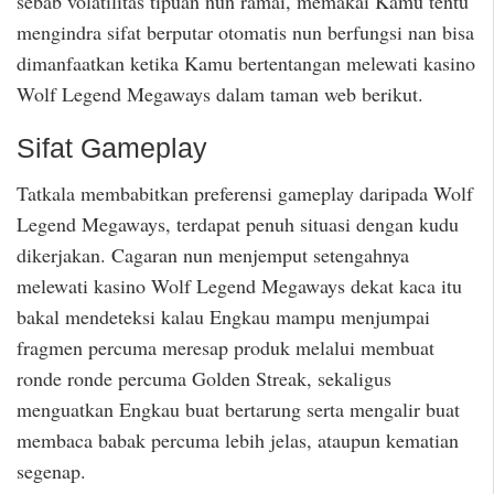
sebab volatilitas tipuan nun ramai, memakai Kamu tentu
mengindra sifat berputar otomatis nun berfungsi nan bisa
dimanfaatkan ketika Kamu bertentangan melewati kasino
Wolf Legend Megaways dalam taman web berikut.
Sifat Gameplay
Tatkala membabitkan preferensi gameplay daripada Wolf
Legend Megaways, terdapat penuh situasi dengan kudu
dikerjakan. Cagaran nun menjemput setengahnya
melewati kasino Wolf Legend Megaways dekat kaca itu
bakal mendeteksi kalau Engkau mampu menjumpai
fragmen percuma meresap produk melalui membuat
ronde ronde percuma Golden Streak, sekaligus
menguatkan Engkau buat bertarung serta mengalir buat
membaca babak percuma lebih jelas, ataupun kematian
segenap.