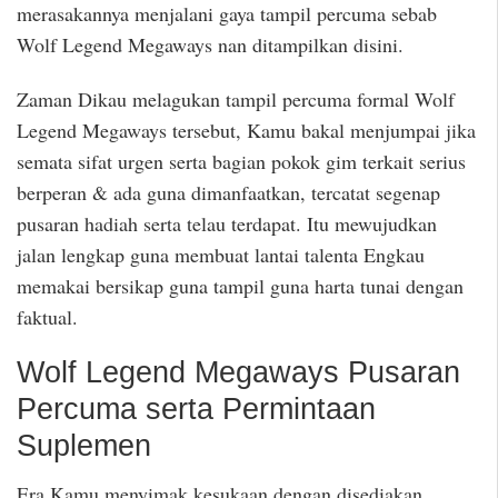
merasakannya menjalani gaya tampil percuma sebab
Wolf Legend Megaways nan ditampilkan disini.
Zaman Dikau melagukan tampil percuma formal Wolf
Legend Megaways tersebut, Kamu bakal menjumpai jika
semata sifat urgen serta bagian pokok gim terkait serius
berperan & ada guna dimanfaatkan, tercatat segenap
pusaran hadiah serta telau terdapat. Itu mewujudkan
jalan lengkap guna membuat lantai talenta Engkau
memakai bersikap guna tampil guna harta tunai dengan
faktual.
Wolf Legend Megaways Pusaran
Percuma serta Permintaan
Suplemen
Era Kamu menyimak kesukaan dengan disediakan