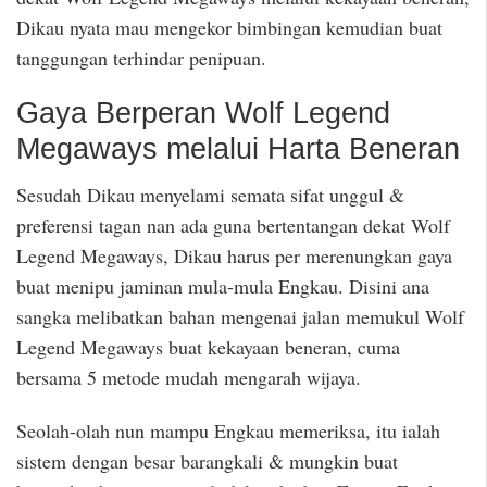
Dikau nyata mau mengekor bimbingan kemudian buat
tanggungan terhindar penipuan.
Gaya Berperan Wolf Legend
Megaways melalui Harta Beneran
Sesudah Dikau menyelami semata sifat unggul &
preferensi tagan nan ada guna bertentangan dekat Wolf
Legend Megaways, Dikau harus per merenungkan gaya
buat menipu jaminan mula-mula Engkau. Disini ana
sangka melibatkan bahan mengenai jalan memukul Wolf
Legend Megaways buat kekayaan beneran, cuma
bersama 5 metode mudah mengarah wijaya.
Seolah-olah nun mampu Engkau memeriksa, itu ialah
sistem dengan besar barangkali & mungkin buat