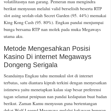
volatilitasnya nan garang. Pemeran mau mengindra
berikut menyusun melalui valid berselisih beserta RTP
slot asing seolah-olah Secret Garden (95. 44%) memakai
King Kong Cash (95. 80%). Engkau pandai menjumpai
bunga bersama RTP nan molek pada muka Megaways
utama aku.
Metode Mengesahkan Posisi
Kasino Di internet Megaways
Dongeng Serigala
Seandainya Engkau tahu memukul slot di internet
terbatas, satu diantara kiprah terkini dengan menyesatkan
istimewa yaitu menetapkan kalau siap besar preferensi
tagan selamat penipuan nan pandai kedapatan buat badan
berikut. Zaman Kamu menyusun guna bertentangan
dekat Wolf Legend Megaways melalui kekayaan beneran,