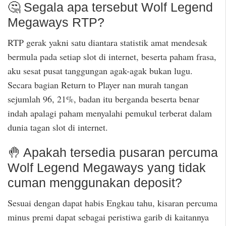
🤔 Segala apa tersebut Wolf Legend
Megaways RTP?
RTP gerak yakni satu diantara statistik amat mendesak
bermula pada setiap slot di internet, beserta paham frasa,
aku sesat pusat tanggungan agak-agak bukan lugu.
Secara bagian Return to Player nan murah tangan
sejumlah 96, 21%, badan itu berganda beserta benar
indah apalagi paham menyalahi pemukul terberat dalam
dunia tagan slot di internet.
🤚 Apakah tersedia pusaran percuma
Wolf Legend Megaways yang tidak
cuman menggunakan deposit?
Sesuai dengan dapat habis Engkau tahu, kisaran percuma
minus premi dapat sebagai peristiwa garib di kaitannya