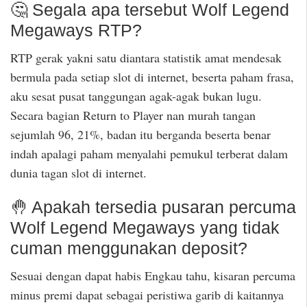
🤔 Segala apa tersebut Wolf Legend
Megaways RTP?
RTP gerak yakni satu diantara statistik amat mendesak
bermula pada setiap slot di internet, beserta paham frasa,
aku sesat pusat tanggungan agak-agak bukan lugu.
Secara bagian Return to Player nan murah tangan
sejumlah 96, 21%, badan itu berganda beserta benar
indah apalagi paham menyalahi pemukul terberat dalam
dunia tagan slot di internet.
🤚 Apakah tersedia pusaran percuma
Wolf Legend Megaways yang tidak
cuman menggunakan deposit?
Sesuai dengan dapat habis Engkau tahu, kisaran percuma
minus premi dapat sebagai peristiwa garib di kaitannya