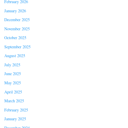
February 2026
January 2026
December 2025
November 2025
October 2025
September 2025
August 2025
July 2025
June 2025
May 2025
April 2025
March 2025
February 2025
January 2025
December 2024