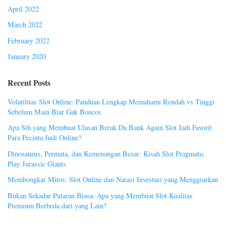
April 2022
March 2022
February 2022
January 2020
Recent Posts
Volatilitas Slot Online: Panduan Lengkap Memahami Rendah vs Tinggi
Sebelum Main Biar Gak Boncos
Apa Sih yang Membuat Ulasan Break Da Bank Again Slot Jadi Favorit
Para Pecinta Judi Online?
Dinosaurus, Permata, dan Kemenangan Besar: Kisah Slot Pragmatic
Play Jurassic Giants
Membongkar Mitos: Slot Online dan Narasi Investasi yang Menggiurkan
Bukan Sekadar Putaran Biasa: Apa yang Membuat Slot Kualitas
Premium Berbeda dari yang Lain?