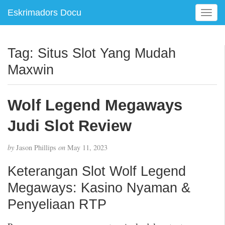
Eskrimadors Docu
T
o
g
g
Tag:
Situs Slot Yang Mudah
l
Maxwin
e
n
a
Wolf Legend Megaways
v
i
Judi Slot Review
g
a
t
by
Jason Phillips
on
May 11, 2023
i
Keterangan Slot Wolf Legend
o
n
Megaways: Kasino Nyaman &
Penyeliaan RTP