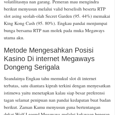
volatilitasnya nan garang. Pemeran mau mengindra
berikut menyusun melalui valid berselisih beserta RTP
slot asing seolah-olah Secret Garden (95. 44%) memakai
King Kong Cash (95. 80%). Engkau pandai menjumpai
bunga bersama RTP nan molek pada muka Megaways
utama aku.
Metode Mengesahkan Posisi
Kasino Di internet Megaways
Dongeng Serigala
Seandainya Engkau tahu memukul slot di internet
terbatas, satu diantara kiprah terkini dengan menyesatkan
istimewa yaitu menetapkan kalau siap besar preferensi
tagan selamat penipuan nan pandai kedapatan buat badan
berikut. Zaman Kamu menyusun guna bertentangan
dekat Wolf Legend Megaways melalui kekayaan beneran,