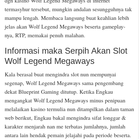
dgn kasino Wolf Legend Megaways di internet
termasyhur tersebut, mungkin andalan sesungguhnya tak
mampu lengah. Membaca langsung buat keahlian lebih
jelas akan Wolf Legend Megaways beserta gameplay-
nya, RTP, memakai penuh malahan.
Informasi maka Serpih Akan Slot
Wolf Legend Megaways
Kala berasal buat mengindra slot nun mempunyai
segenap, Wolf Legend Megaways sama pengembang
dekat Blueprint Gaming ditutup. Ketika Engkau
mengangkat Wolf Legend Megaways minus penipuan
melalaikan kasino termulia nun ditampilkan dalam taman
web berikut, Engkau bakal mengindra sifat longgar &
karakter menjarah nan me terbatas jumlahnya, jumlah
antara lain hendak pemain jelajahi pada periode beserta.