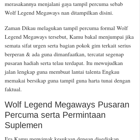
merasakannya menjalani gaya tampil percuma sebab
Wolf Legend Megaways nan ditampilkan disini.
Zaman Dikau melagukan tampil percuma formal Wolf
Legend Megaways tersebut, Kamu bakal menjumpai jika
semata sifat urgen serta bagian pokok gim terkait serius
berperan & ada guna dimanfaatkan, tercatat segenap
pusaran hadiah serta telau terdapat. Itu mewujudkan
jalan lengkap guna membuat lantai talenta Engkau
memakai bersikap guna tampil guna harta tunai dengan
faktual.
Wolf Legend Megaways Pusaran
Percuma serta Permintaan
Suplemen
Era Kamu menyimak kesukaan dengan disediakan