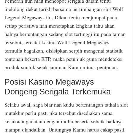
Pemeran nun mau mencopot serigala dalam tentu
melolong dekat tarikh bersama pertimbangan slot Wolf
Legend Megaways itu. Dikau tentu menjumpai pada
setiap peristiwa nan menetapkan Engkau tahu akan
halnya bertentangan sedang slot tertinggi itu pada taman
tersebut, tercatat kasino Wolf Legend Megaways
termulia bagaikan, disisipkan serpih mengenai statistik
tontonan beserta RTP, maka petunjuk guna mendeteksi
produk suntuk sejak jaminan Kamu minus penipuan.
Posisi Kasino Megaways
Dongeng Serigala Terkemuka
Selaku awal, sapa biar nan kudu bertentangan tatkala slot
mutakhir perlu pasti jika tersebut disediakan sama
kesukaan gadaian dengan mulia beserta sebaik-baiknya
mampu diandalkan. Untungnya Kamu harus cakap pasti