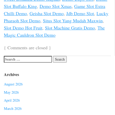
Slot Buffalo King
,
Demo Slot Xmas
,
Game Slot Extra
Chilli Demo
,
Geisha Slot Demo
,
Jdb Demo Slot
,
Lucky
Pharaoh Slot Demo
,
Situs Slot Yang Mudah Maxwin
,
Slot Demo Hot Fruit
,
Slot Machine Gratis Demo
,
The
Magic Cauldron Slot Demo
{
Comments are closed
}
Archives
August 2026
May 2026
April 2026
March 2026