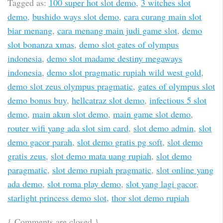
Tagged as:
100 super hot slot demo
,
3 witches slot
demo
,
bushido ways slot demo
,
cara curang main slot
biar menang
,
cara menang main judi game slot
,
demo
slot bonanza xmas
,
demo slot gates of olympus
indonesia
,
demo slot madame destiny megaways
indonesia
,
demo slot pragmatic rupiah wild west gold
,
demo slot zeus olympus pragmatic
,
gates of olympus slot
demo bonus buy
,
hellcatraz slot demo
,
infectious 5 slot
demo
,
main akun slot demo
,
main game slot demo
,
router wifi yang ada slot sim card
,
slot demo admin
,
slot
demo gacor parah
,
slot demo gratis pg soft
,
slot demo
gratis zeus
,
slot demo mata uang rupiah
,
slot demo
paragmatic
,
slot demo rupiah pragmatic
,
slot online yang
ada demo
,
slot roma play demo
,
slot yang lagi gacor
,
starlight princess demo slot
,
thor slot demo rupiah
{
Comments are closed
}