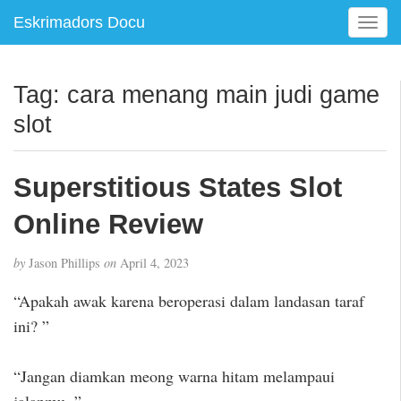
Eskrimadors Docu
T
o
g
g
Tag:
cara menang main judi game
l
slot
e
n
a
Superstitious States Slot
v
i
Online Review
g
a
t
by
Jason Phillips
on
April 4, 2023
i
“Apakah awak karena beroperasi dalam landasan taraf
o
n
ini? ”
“Jangan diamkan meong warna hitam melampaui
jalanmu. ”