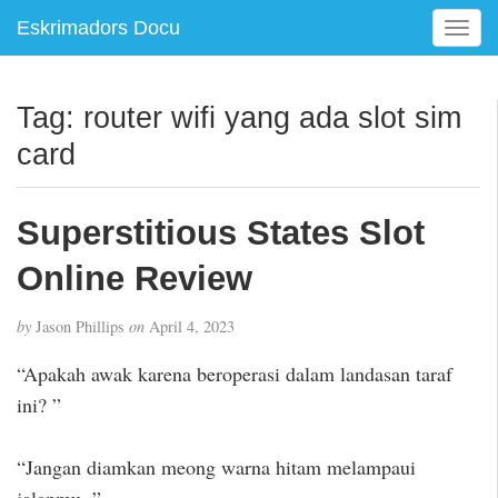
Eskrimadors Docu
T
o
g
g
Tag:
router wifi yang ada slot sim
l
card
e
n
a
Superstitious States Slot
v
i
Online Review
g
a
t
by
Jason Phillips
on
April 4, 2023
i
“Apakah awak karena beroperasi dalam landasan taraf
o
n
ini? ”
“Jangan diamkan meong warna hitam melampaui
jalanmu. ”