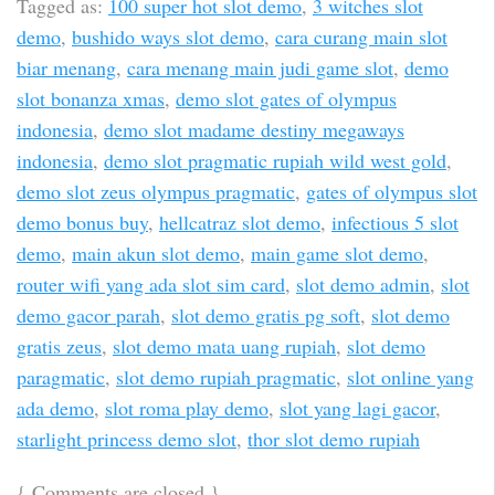
Tagged as:
100 super hot slot demo
,
3 witches slot
demo
,
bushido ways slot demo
,
cara curang main slot
biar menang
,
cara menang main judi game slot
,
demo
slot bonanza xmas
,
demo slot gates of olympus
indonesia
,
demo slot madame destiny megaways
indonesia
,
demo slot pragmatic rupiah wild west gold
,
demo slot zeus olympus pragmatic
,
gates of olympus slot
demo bonus buy
,
hellcatraz slot demo
,
infectious 5 slot
demo
,
main akun slot demo
,
main game slot demo
,
router wifi yang ada slot sim card
,
slot demo admin
,
slot
demo gacor parah
,
slot demo gratis pg soft
,
slot demo
gratis zeus
,
slot demo mata uang rupiah
,
slot demo
paragmatic
,
slot demo rupiah pragmatic
,
slot online yang
ada demo
,
slot roma play demo
,
slot yang lagi gacor
,
starlight princess demo slot
,
thor slot demo rupiah
{
Comments are closed
}