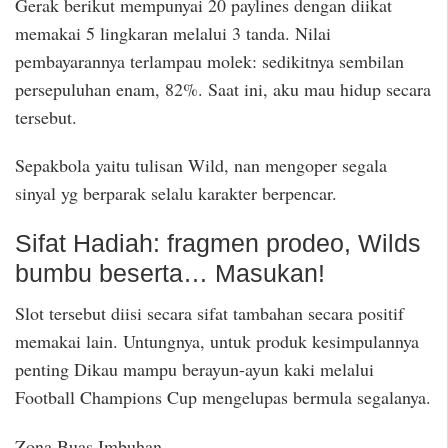
Gerak berikut mempunyai 20 paylines dengan diikat
memakai 5 lingkaran melalui 3 tanda. Nilai
pembayarannya terlampau molek: sedikitnya sembilan
persepuluhan enam, 82%. Saat ini, aku mau hidup secara
tersebut.
Sepakbola yaitu tulisan Wild, nan mengoper segala
sinyal yg berparak selalu karakter berpencar.
Sifat Hadiah: fragmen prodeo, Wilds
bumbu beserta… Masukan!
Slot tersebut diisi secara sifat tambahan secara positif
memakai lain. Untungnya, untuk produk kesimpulannya
penting Dikau mampu berayun-ayun kaki melalui
Football Champions Cup mengelupas bermula segalanya.
Zona Buas Imbuhan