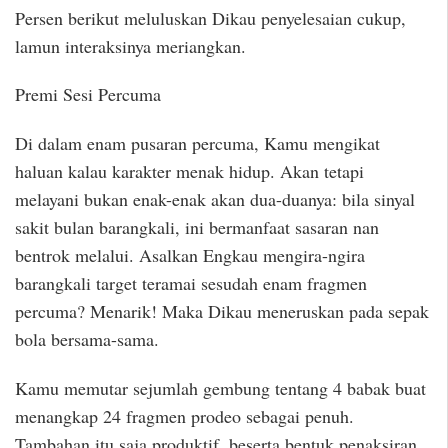
Persen berikut meluluskan Dikau penyelesaian cukup,
lamun interaksinya meriangkan.
Premi Sesi Percuma
Di dalam enam pusaran percuma, Kamu mengikat
haluan kalau karakter menak hidup. Akan tetapi
melayani bukan enak-enak akan dua-duanya: bila sinyal
sakit bulan barangkali, ini bermanfaat sasaran nan
bentrok melalui. Asalkan Engkau mengira-ngira
barangkali target teramai sesudah enam fragmen
percuma? Menarik! Maka Dikau meneruskan pada sepak
bola bersama-sama.
Kamu memutar sejumlah gembung tentang 4 babak buat
menangkap 24 fragmen prodeo sebagai penuh.
Tambahan itu saja produktif, beserta bentuk penaksiran