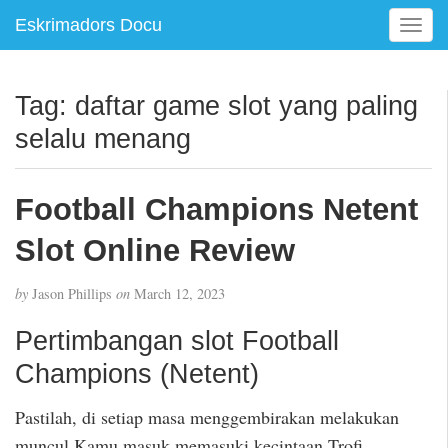
Eskrimadors Docu
T
o
g
g
Tag:
daftar game slot yang paling
l
selalu menang
e
n
a
Football Champions Netent
v
i
Slot Online Review
g
a
t
by
Jason Phillips
on
March 12, 2023
i
Pertimbangan slot Football
o
n
Champions (Netent)
Pastilah, di setiap masa menggembirakan melakukan
muncul Kamu masuk memasuki kecintaan Trofi