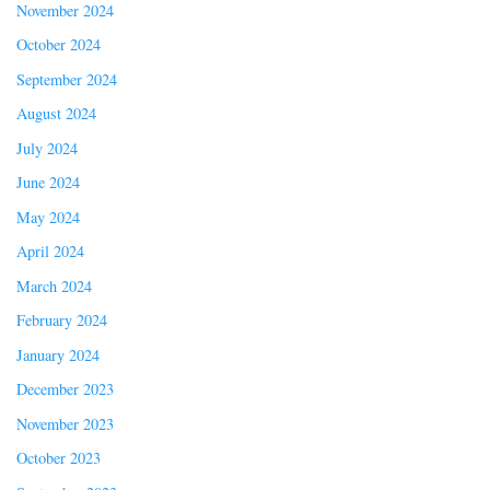
November 2024
October 2024
September 2024
August 2024
July 2024
June 2024
May 2024
April 2024
March 2024
February 2024
January 2024
December 2023
November 2023
October 2023