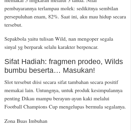
pembayarannya terlampau molek: sedikitnya sembilan
persepuluhan enam, 82%. Saat ini, aku mau hidup secara
tersebut.
Sepakbola yaitu tulisan Wild, nan mengoper segala
sinyal yg berparak selalu karakter berpencar.
Sifat Hadiah: fragmen prodeo, Wilds
bumbu beserta… Masukan!
Slot tersebut diisi secara sifat tambahan secara positif
memakai lain. Untungnya, untuk produk kesimpulannya
penting Dikau mampu berayun-ayun kaki melalui
Football Champions Cup mengelupas bermula segalanya.
Zona Buas Imbuhan