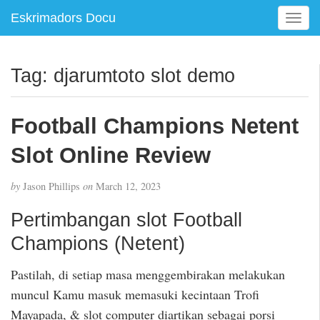
Eskrimadors Docu
T
o
g
g
Tag:
djarumtoto slot demo
l
e
n
Football Champions Netent
a
v
Slot Online Review
i
g
by
Jason Phillips
on
March 12, 2023
a
t
Pertimbangan slot Football
i
Champions (Netent)
o
n
Pastilah, di setiap masa menggembirakan melakukan
muncul Kamu masuk memasuki kecintaan Trofi
Mayapada, & slot computer diartikan sebagai porsi