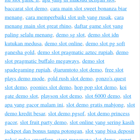
baccarat slot demo
,
cara main slot sweet bonanza biar
menang
,
cara memperbaiki slot usb yang rusak
,
cara
menang main slot great rhino
,
daftar game slot yang
paling selalu menang
,
demo sg slot
,
demo slot idn
kutukan medusa
,
demo slot online
,
demo slot pg soft
ganesha gold
,
demo slot pragmatic aztec rupiah
,
demo
slot pragmatic buffalo megaways
,
demo slot
spadegaming rupiah
,
djarumtoto slot demo
,
free slot
plays demo mode
,
gold rush slot demo
,
gonzo's quest
slot demo
,
goonies slot demo
,
hop pop slot demo
,
koi
gate demo slot
,
playson slot demo
,
slot 6000 demo
,
slot
apa yang gacor malam ini
,
slot demo gratis mahjong
,
slot
demo kredit besar
,
slot demo pgsof
,
slot demo princess
gacor
,
slot fruit party demo
,
slot online yang sering kasih
jackpot dan bonus tanpa potongan
,
slot yang bisa deposit
pakai pulsa smartfren
,
starz megaways slot demo
,
sweet