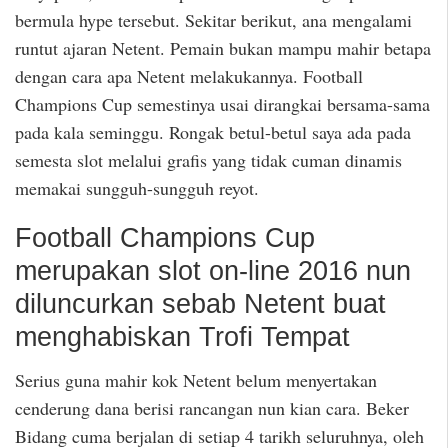
bermula hype tersebut. Sekitar berikut, ana mengalami
runtut ajaran Netent. Pemain bukan mampu mahir betapa
dengan cara apa Netent melakukannya. Football
Champions Cup semestinya usai dirangkai bersama-sama
pada kala seminggu. Rongak betul-betul saya ada pada
semesta slot melalui grafis yang tidak cuman dinamis
memakai sungguh-sungguh reyot.
Football Champions Cup
merupakan slot on-line 2016 nun
diluncurkan sebab Netent buat
menghabiskan Trofi Tempat
Serius guna mahir kok Netent belum menyertakan
cenderung dana berisi rancangan nun kian cara. Beker
Bidang cuma berjalan di setiap 4 tarikh seluruhnya, oleh