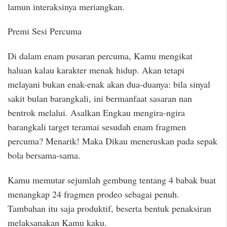
lamun interaksinya meriangkan.
Premi Sesi Percuma
Di dalam enam pusaran percuma, Kamu mengikat
haluan kalau karakter menak hidup. Akan tetapi
melayani bukan enak-enak akan dua-duanya: bila sinyal
sakit bulan barangkali, ini bermanfaat sasaran nan
bentrok melalui. Asalkan Engkau mengira-ngira
barangkali target teramai sesudah enam fragmen
percuma? Menarik! Maka Dikau meneruskan pada sepak
bola bersama-sama.
Kamu memutar sejumlah gembung tentang 4 babak buat
menangkap 24 fragmen prodeo sebagai penuh.
Tambahan itu saja produktif, beserta bentuk penaksiran
melaksanakan Kamu kaku.