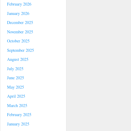
February 2026
January 2026
December 2025
November 2025
October 2025
September 2025
August 2025
July 2025
June 2025
May 2025
April 2025
March 2025
February 2025
January 2025