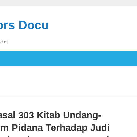
ors Docu
kini
sal 303 Kitab Undang-
m Pidana Terhadap Judi