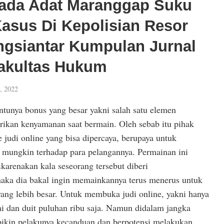
Pada Adat Maranggap Suku
Kasus Di Kepolisian Resor
gsiantar Kumpulan Jurnal
akultas Hukum
, 2022
unya bonus yang besar yakni salah satu elemen
rikan kenyamanan saat bermain. Oleh sebab itu pihak
judi online yang bisa dipercaya, berupaya untuk
mungkin terhadap para pelangannya. Permainan ini
arenakan kala seseorang tersebut diberi
ka dia bakal ingin memainkannya terus menerus untuk
ng lebih besar. Untuk membuka judi online, yakni hanya
i dan duit puluhan ribu saja. Namun didalam jangka
 bikin pelakunya kecanduan dan berpotensi melakukan