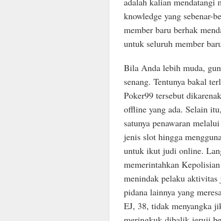
adalah kalian mendatangi 
knowledge yang sebenar-be
member baru berhak menda
untuk seluruh member bar
Bila Anda lebih muda, gun
senang. Tentunya bakal te
Poker99 tersebut dikarena
offline yang ada. Selain it
satunya penawaran melalui
jenis slot hingga menggun
untuk ikut judi online. Lan
memerintahkan Kepolisian b
menindak pelaku aktivitas 
pidana lainnya yang me
EJ, 38, tidak menyangka ji
meringkuk dibalik jeruji b