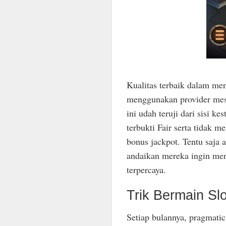
Kualitas terbaik dalam men
menggunakan provider mesin
ini udah teruji dari sisi ke
terbukti Fair serta tidak 
bonus jackpot. Tentu saja
andaikan mereka ingin me
terpercaya.
Trik Bermain Sl
Setiap bulannya, pragmati