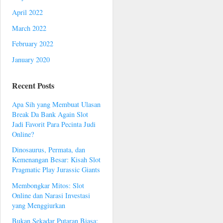
April 2022
March 2022
February 2022
January 2020
Recent Posts
Apa Sih yang Membuat Ulasan
Break Da Bank Again Slot
Jadi Favorit Para Pecinta Judi
Online?
Dinosaurus, Permata, dan
Kemenangan Besar: Kisah Slot
Pragmatic Play Jurassic Giants
Membongkar Mitos: Slot
Online dan Narasi Investasi
yang Menggiurkan
Bukan Sekadar Putaran Biasa: