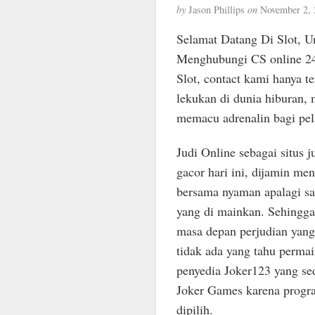
by
Jason Phillips
on
November 2, 
Selamat Datang Di Slot, U
Menghubungi CS online 24
Slot, contact kami hanya t
lekukan di dunia hiburan
memacu adrenalin bagi pe
Judi Online sebagai situs j
gacor hari ini, dijamin men
bersama nyaman apalagi sa
yang di mainkan. Sehingga
masa depan perjudian yang 
tidak ada yang tahu permai
penyedia Joker123 yang sed
Joker Games karena progr
dipilih.