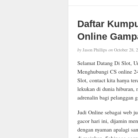
Daftar Kumpu
Online Gamp
by
Jason Phillips
on
October 28, 
Selamat Datang Di Slot, U
Menghubungi CS online 24
Slot, contact kita hanya t
lekukan di dunia hiburan
adrenalin bagi pelanggan g
Judi Online sebagai web jud
gacor hari ini, dijamin men
dengan nyaman apalagi sa