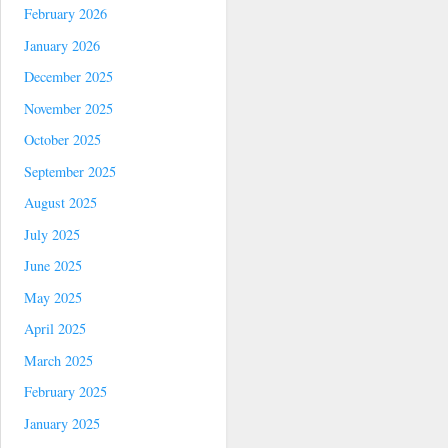
February 2026
January 2026
December 2025
November 2025
October 2025
September 2025
August 2025
July 2025
June 2025
May 2025
April 2025
March 2025
February 2025
January 2025