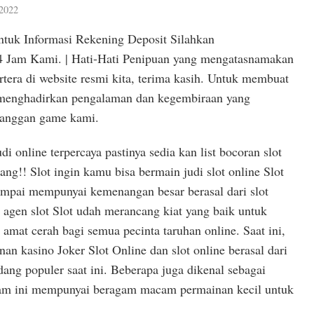
2022
ntuk Informasi Rekening Deposit Silahkan
 Jam Kami. | Hati-Hati Penipuan yang mengatasnamakan
ertera di website resmi kita, terima kasih. Untuk membuat
, menghadirkan pengalaman dan kegembiraan yang
langgan game kami.
udi online terpercaya pastinya sedia kan list bocoran slot
ang!! Slot ingin kamu bisa bermain judi slot online Slot
mpai mempunyai kemenangan besar berasal dari slot
 agen slot Slot udah merancang kiat yang baik untuk
amat cerah bagi semua pecinta taruhan online. Saat ini,
nan kasino Joker Slot Online dan slot online berasal dari
ang populer saat ini. Beberapa juga dikenal sebagai
am ini mempunyai beragam macam permainan kecil untuk