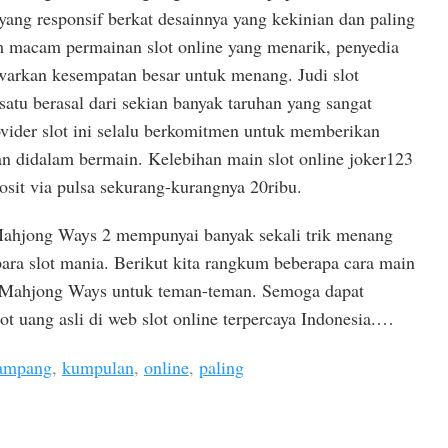
yang responsif berkat desainnya yang kekinian dan paling
macam permainan slot online yang menarik, penyedia
awarkan kesempatan besar untuk menang. Judi slot
atu berasal dari sekian banyak taruhan yang sangat
ovider slot ini selalu berkomitmen untuk memberikan
 didalam bermain. Kelebihan main slot online joker123
posit via pulsa sekurang-kurangnya 20ribu.
Mahjong Ways 2 mempunyai banyak sekali trik menang
ara slot mania. Berikut kita rangkum beberapa cara main
t Mahjong Ways untuk teman-teman. Semoga dapat
ot uang asli di web slot online terpercaya Indonesia.…
ampang
,
kumpulan
,
online
,
paling