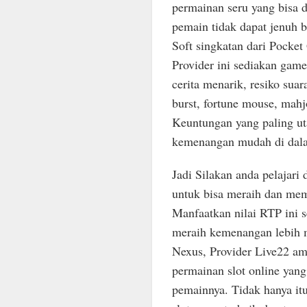
permainan seru yang bisa 
pemain tidak dapat jenuh 
Soft singkatan dari Pocket
Provider ini sediakan gam
cerita menarik, resiko sua
burst, fortune mouse, mah
Keuntungan yang paling ut
kemenangan mudah di dala
Jadi Silakan anda pelajari
untuk bisa meraih dan mem
Manfaatkan nilai RTP ini 
meraih kemenangan lebih 
Nexus, Provider Live22 am
permainan slot online yan
pemainnya. Tidak hanya it