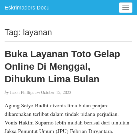
Eskrimadors Docu
T
o
g
g
Tag:
layanan
l
e
n
Buka Layanan Toto Gelap
a
v
Online Di Menggal,
i
g
Dihukum Lima Bulan
a
t
by
Jason Phillips
on
October 15, 2022
i
o
Agung Setyo Budhi divonis lima bulan penjara
n
dikarenakan terlibat dalam tindak pidana perjudian.
Vonis Hakim Suparno lebih mudah berasal dari tuntutan
Jaksa Penuntut Umum (JPU) Febrian Dirgantara.