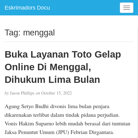
Eskrimadors Docu
T
o
g
g
Tag:
menggal
l
e
n
Buka Layanan Toto Gelap
a
v
Online Di Menggal,
i
g
Dihukum Lima Bulan
a
t
by
Jason Phillips
on
October 15, 2022
i
o
Agung Setyo Budhi divonis lima bulan penjara
n
dikarenakan terlibat dalam tindak pidana perjudian.
Vonis Hakim Suparno lebih mudah berasal dari tuntutan
Jaksa Penuntut Umum (JPU) Febrian Dirgantara.